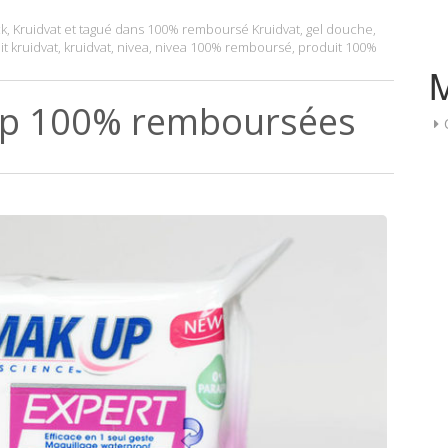
k
,
Kruidvat
et tagué dans
100% remboursé Kruidvat
,
gel douche
,
it kruidvat
,
kruidvat
,
nivea
,
nivea 100% remboursé
,
produit 100%
Up 100% remboursées