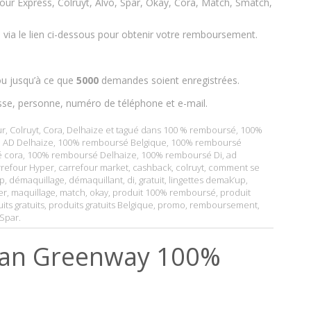
our Express, Colruyt, Alvo, Spar, Okay, Cora, Match, Smatch,
e via le lien ci-dessous pour obtenir votre remboursement.
u jusqu’à ce que
5000
demandes soient enregistrées.
sse, personne, numéro de téléphone et e-mail.
ur
,
Colruyt
,
Cora
,
Delhaize
et tagué dans
100 % remboursé
,
100%
 AD Delhaize
,
100% remboursé Belgique
,
100% remboursé
 cora
,
100% remboursé Delhaize
,
100% remboursé Di
,
ad
rrefour Hyper
,
carrefour market
,
cashback
,
colruyt
,
comment se
p
,
démaquillage
,
démaquillant
,
di
,
gratuit
,
lingettes demak’up
,
er
,
maquillage
,
match
,
okay
,
produit 100% remboursé
,
produit
its gratuits
,
produits gratuits Belgique
,
promo
,
remboursement
,
Spar
.
gan Greenway 100%