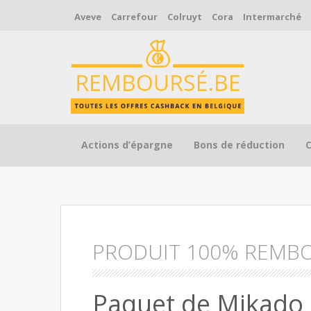
Aveve
Carrefour
Colruyt
Cora
Intermarché
Skip to content
Actions d’épargne
Bons de réduction
PRODUIT 100% REMB
Paquet de Mikado