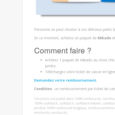
Personne ne peut résister à ces délicieux petits 
En ce moment, achetez un paquet de
Mikado
e
Comment faire ?
Achetez 1 paquet de Mikado au choix chez C
Jumbo.
Téléchargez votre ticket de caisse en lign
Demandez votre remboursem
ent.
Condition
: un remboursement par ticket de cai
Cet article est publié dans
100% remboursé
,
Carrefo
100% cashback
,
cashback
,
cashback mikado
,
cashbac
produit 100% remboursé belgique
,
remboursement e
woolsocks
,
woolsocks
.