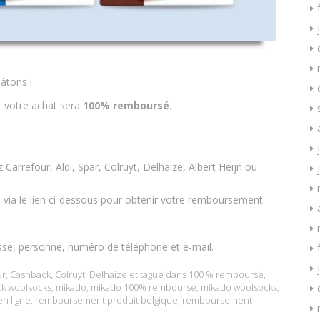
bâtons !
t votre achat sera
100% remboursé.
arrefour, Aldi, Spar, Colruyt, Delhaize, Albert Heijn ou
e via le lien ci-dessous pour obtenir votre remboursement.
sse, personne, numéro de téléphone et e-mail.
ur
,
Cashback
,
Colruyt
,
Delhaize
et tagué dans
100 % remboursé
,
k woolsocks
,
mikado
,
mikado 100% remboursé
,
mikado woolsocks
,
n ligne
,
remboursement produit belgique
,
remboursement