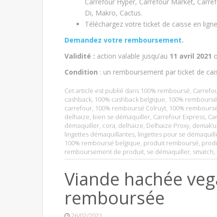
Carrefour Hyper, Carrefour Market, Carref
Di, Makro, Cactus.
Téléchargez votre ticket de caisse en lign
Demandez votre remboursement.
V
alidité :
action valable jusqu’au
11 avril 2021
o
Condition
: un remboursement par ticket de cai
Cet article est publié dans
100% remboursé
,
Carrefo
cashback
,
100% cashback belgique
,
100% remboursé
carrefour
,
100% remboursé Colruyt
,
100% remboursé
delhaize
,
bien se démaquiller
,
Carrefour Express
,
Ca
démaquiller
,
cora
,
delhaize
,
Delhaize Proxy
,
demak’u
lingettes démaquillantes
,
lingettes pour se démaquill
100% remboursé belgique
,
produit remboursé
,
produ
remboursement de produit
,
se démaquiller
,
smatch
,
Viande hachée ve
remboursée
26/02/2021