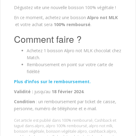
Dégustez vite une nouvelle boisson 100% végétale !
En ce moment, achetez une boisson
Alpro not MLK
et votre achat sera
100% remboursé
.
Comment faire ?
Achetez 1 boisson Alpro not MLK chocolat chez
Match.
Remboursement en point sur votre carte de
fidélité
Plus d’infos sur le remboursement.
Validité :
jusqu’au
18 février 2024
.
Condition
: un remboursement par ticket de caisse,
personne, numéro de téléphone et e-mail.
Cet article est publié dans
100% remboursé
,
Cashback
et
tagué dans
alpro
,
alpro 100% remboursé
,
alpro not mlk
,
boisson végétale
,
boisson végétale alpro
,
cashback alpro
,