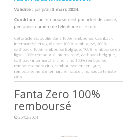
Validité :
jusqu’au
3 mars 2024
.
Condition
: un remboursement par ticket de caisse,
personne, numéro de téléphone et e-mail.
Cet article est publié dans
100% remboursé
,
Cashback
,
Intermarché
et tagué dans
100 % remboursé
,
100%
cashback
,
100% remboursé Belgique
,
100% remboursé en
ligne
,
100% remboursé intermarché
,
cashback belgique
,
cashback intermarché
,
cirio
,
cirio 100% remboursé
,
remboursement cirio
,
remboursement en ligne
,
remboursement intermarché
,
sauce cirio
,
sauce tomate
cirio
.
Fanta Zero 100%
remboursé
26/02/2024