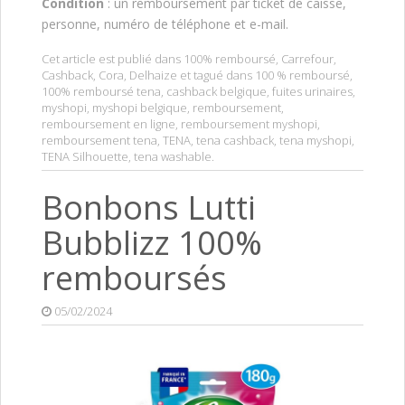
Condition
: un remboursement par ticket de caisse,
personne, numéro de téléphone et e-mail.
Cet article est publié dans
100% remboursé
,
Carrefour
,
Cashback
,
Cora
,
Delhaize
et tagué dans
100 % remboursé
,
100% remboursé tena
,
cashback belgique
,
fuites urinaires
,
myshopi
,
myshopi belgique
,
remboursement
,
remboursement en ligne
,
remboursement myshopi
,
remboursement tena
,
TENA
,
tena cashback
,
tena myshopi
,
TENA Silhouette
,
tena washable
.
Bonbons Lutti
Bubblizz 100%
remboursés
05/02/2024