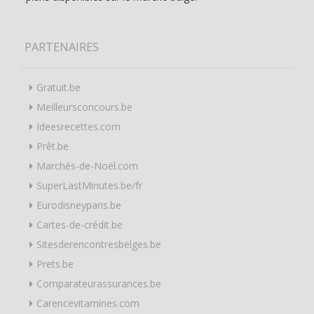
PARTENAIRES
Gratuit.be
Meilleursconcours.be
Ideesrecettes.com
Prêt.be
Marchés-de-Noël.com
SuperLastMinutes.be/fr
Eurodisneyparis.be
Cartes-de-crédit.be
Sitesderencontresbelges.be
Prets.be
Comparateurassurances.be
Carencevitamines.com