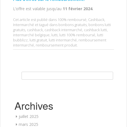
L’offre est valable jusqu’au
11 février 2024
.
Cet article est publié dans
100% remboursé
,
Cashback
,
Intermarché
et tagué dans
bonbons gratuits
,
bonbons lutti
gratuits
,
cashback
,
cashback intermarché
,
cashback lutti
,
intermarché belgique
,
lutti
,
lutti 100% remboursé
,
lutti
bubblizz
,
lutti gratuit
,
lutti intermarché
,
remboursement
intermarché
,
remboursement produit
.
Rechercher :
Archives
juillet 2025
mars 2025