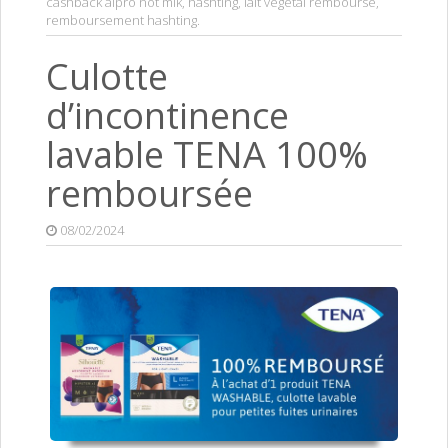
cashback alpro not mlk
,
hashting
,
lait végétal remboursé
,
remboursement hashting
.
Culotte
d’incontinence
lavable TENA 100%
remboursée
08/02/2024