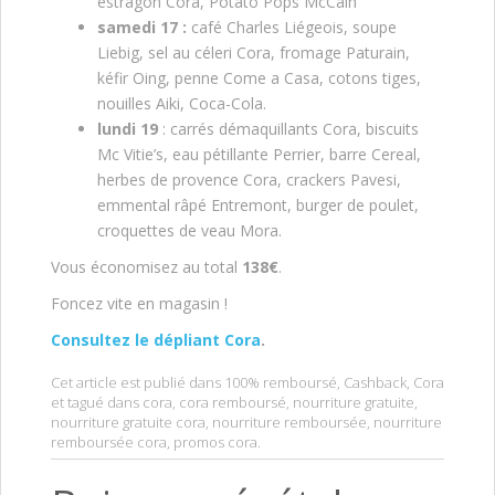
estragon Cora, Potato Pops McCain
samedi 17 :
café Charles Liégeois, soupe
Liebig, sel au céleri Cora, fromage Paturain,
kéfir Oing, penne Come a Casa, cotons tiges,
nouilles Aiki, Coca-Cola.
lundi 19
: carrés démaquillants Cora, biscuits
Mc Vitie’s, eau pétillante Perrier, barre Cereal,
herbes de provence Cora, crackers Pavesi,
emmental râpé Entremont, burger de poulet,
croquettes de veau Mora.
Vous économisez au total
138
€
.
Foncez vite en magasin !
Consultez le dépliant Cora
.
Cet article est publié dans
100% remboursé
,
Cashback
,
Cora
et tagué dans
cora
,
cora remboursé
,
nourriture gratuite
,
nourriture gratuite cora
,
nourriture remboursée
,
nourriture
remboursée cora
,
promos cora
.