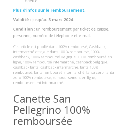
fidélité
Plus d’infos sur le remboursement.
Validité :
jusqu’au
3 mars 2024
.
Condition
: un remboursement par ticket de caisse,
personne, numéro de téléphone et e-mail.
Cet article est publié dans
100% remboursé
,
Cashback
,
Intermarché
et tagué dans
100 % remboursé
,
100%
cashback
,
100% remboursé Belgique
,
100% remboursé en
ligne
,
100% remboursé intermarché
,
cashback belgique
,
cashback fanta
,
cashback intermarché
,
fanta 100%
remboursé
,
fanta remboursé intermarché
,
fanta zero
,
fanta
zero 100% remboursé
,
remboursement en ligne
,
remboursement intermarché
.
Canette San
Pellegrino 100%
remboursée