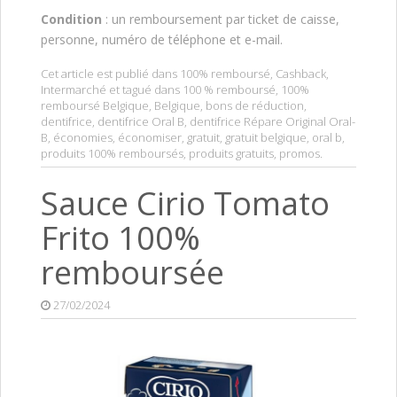
Condition
: un remboursement par ticket de caisse,
personne, numéro de téléphone et e-mail.
Cet article est publié dans
100% remboursé
,
Cashback
,
Intermarché
et tagué dans
100 % remboursé
,
100%
remboursé Belgique
,
Belgique
,
bons de réduction
,
dentifrice
,
dentifrice Oral B
,
dentifrice Répare Original Oral-
B
,
économies
,
économiser
,
gratuit
,
gratuit belgique
,
oral b
,
produits 100% remboursés
,
produits gratuits
,
promos
.
Sauce Cirio Tomato
Frito 100%
remboursée
27/02/2024