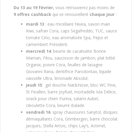
Du 13 au 19 février,
vous retrouverez pas moins de
9 offres cashback
qui se renouvellent
chaque jour
:
mardi 13
: eau micellaire Nivea, savon main
Kiwi, safran Cora, caps Segafreddo, TUC, sauce
tomate Cirio, eau aromatisée Spa, Pepsi et
camembert Président.
mercredi 14
: beurre de cacahuète Bonne
Maman, Filou, saucisson de jambon, plat bébé
Organix, poivre Cora, feuilles de lasagne
Giovanni Rana, dentifrice Parodontax, liquide
vaisselle Ultra, limonade Absolut.
jeudi 15
: gel douche Nat&Nove, bloc WC Pine,
St Feuillen, barre Joyfuel, mortadelle Isla Délice,
snack pour chien Purina, salami Aubel,
ciboulette Cora, beurre Balade.
vendredi 16
: spray chaussures Sanytol, disques
démaquillants Cora, Grimbergen, barre chocolat
Jacques, Stella Artois, chips Lay’s, Actimel,