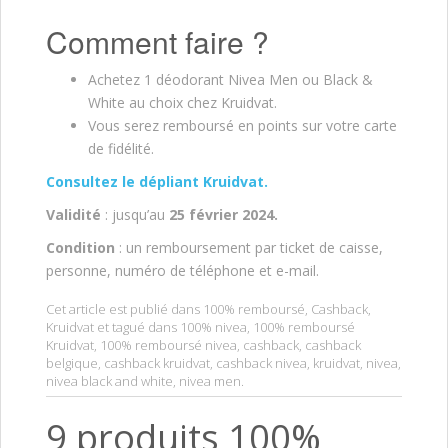
Comment faire ?
Achetez 1 déodorant Nivea Men ou Black &
White au choix chez Kruidvat.
Vous serez remboursé en points sur votre carte
de fidélité.
Consultez le dépliant Kruidvat.
Validité
: jusqu’au
25 février 2024
.
Condition
: un remboursement par ticket de caisse,
personne, numéro de téléphone et e-mail.
Cet article est publié dans
100% remboursé
,
Cashback
,
Kruidvat
et tagué dans
100% nivea
,
100% remboursé
Kruidvat
,
100% remboursé nivea
,
cashback
,
cashback
belgique
,
cashback kruidvat
,
cashback nivea
,
kruidvat
,
nivea
,
nivea black and white
,
nivea men
.
9 produits 100%