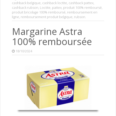
cashback belgique
,
cashback loctite
,
cashback pattex
,
cashback rubson
,
Loctite
,
pattex
,
produit 100% remboursé
,
produit bricolage 100% remboursé
,
remboursement en
ligne
,
remboursement produit belgique
,
rubson
.
Margarine Astra
100% remboursée
18/10/2024