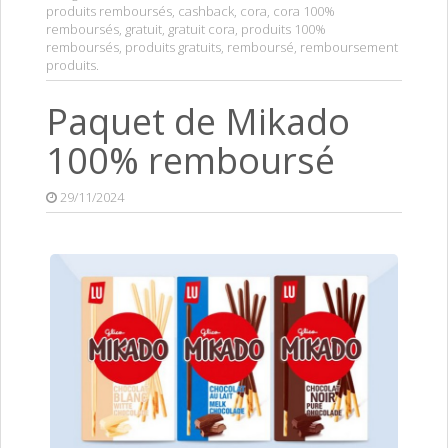
produits remboursés
,
cashback
,
cora
,
cora 100%
remboursés
,
gratuit
,
gratuit cora
,
produits 100%
remboursés
,
produits gratuits
,
remboursé
,
remboursement
produits
.
Paquet de Mikado
100% remboursé
29/11/2024