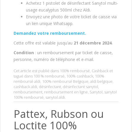
Achetez 1 pistolet de désinfectant Sanytol multi-
usage eucalyptus 500ml chez Aldi.
Envoyez une photo de votre ticket de caisse via
un lien unique Whatsapp.
Demandez votre remboursement.
Cette offre est valable jusqu’au
21 décembre 2024
.
Condition
: un remboursement par ticket de caisse,
personne, numéro de téléphone et e-mail.
Cet article est publié dans
100% remboursé
,
Cashback
et
tagué dans
100 % remboursé
,
100% cashback
,
100%
remboursé aldi
,
100% remboursé Belgique
,
aldi belgique
,
cashback aldi
,
désinfectant
,
désinfectant sanytol
,
remboursement
,
remboursement en ligne
,
Sanytol
,
sanytol
100% remboursé
,
sanytol aldi
.
Pattex, Rubson ou
Loctite 100%