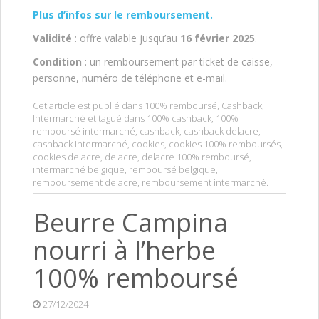
Plus d’infos sur le remboursement.
Validité
: offre valable jusqu’au
16 février 2025
.
Condition
: un remboursement par ticket de caisse,
personne, numéro de téléphone et e-mail.
Cet article est publié dans
100% remboursé
,
Cashback
,
Intermarché
et tagué dans
100% cashback
,
100%
remboursé intermarché
,
cashback
,
cashback delacre
,
cashback intermarché
,
cookies
,
cookies 100% remboursés
,
cookies delacre
,
delacre
,
delacre 100% remboursé
,
intermarché belgique
,
remboursé belgique
,
remboursement delacre
,
remboursement intermarché
.
Beurre Campina
nourri à l’herbe
100% remboursé
27/12/2024