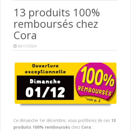
13 produits 100%
remboursés chez
Cora
30/11/2024
Ce dimanche 1er décembre, vous profiterez de ces
13
produits 100% remboursés
chez
Cora
: