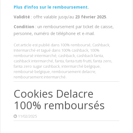
Plus d’infos sur le remboursement.
Validité
: offre valable jusqu’au
23 février 2025
.
Condition
: un remboursement par ticket de caisse,
personne, numéro de téléphone et e-mail.
Cet article est publié dans
100% remboursé
,
Cashback
,
Intermarché
et tagué dans
100% cashback
,
100%
remboursé intermarché
,
cashback
,
cashback fanta
,
cashback intermarché
,
fanta
,
fanta tutti frutti
,
fanta zero
,
fanta zero sugar cashback
,
intermarché belgique
,
remboursé belgique
,
remboursement delacre
,
remboursement intermarché
.
Cookies Delacre
100% remboursés
11/02/2025