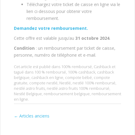
Téléchargez votre ticket de caisse en ligne via le
lien ci-dessous pour obtenir votre
remboursement.
Demandez votre remboursement.
Cette offre est valable jusqu’au
31 octobre 2024
.
Condition
: un remboursement par ticket de caisse,
personne, numéro de téléphone et e-mail.
Cet article est publié dans
100% remboursé
,
Cashback
et
tagué dans
100 % remboursé
,
100% cashback
,
cashback
belgique
,
cashback en ligne
,
compote bébé
,
compote
gratuite
,
compote nestlé
,
Nestlé
,
nestlé 100% remboursé
,
nestlé astro fruits
,
nestlé astro fruits 100% remboursé
,
Nestlé Belgique
,
remboursement belgique
,
remboursement
en ligne
.
←
Articles anciens
Post navigation