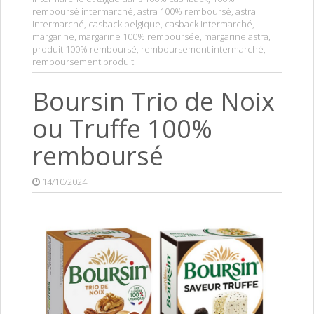
remboursé intermarché
,
astra 100% remboursé
,
astra
intermarché
,
casback belgique
,
casback intermarché
,
margarine
,
margarine 100% remboursée
,
margarine astra
,
produit 100% remboursé
,
remboursement intermarché
,
remboursement produit
.
Boursin Trio de Noix
ou Truffe 100%
remboursé
14/10/2024