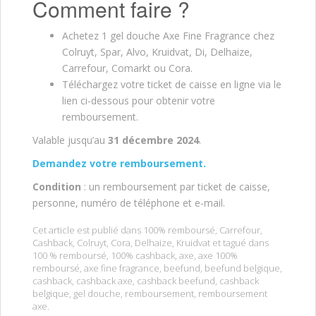
Comment faire ?
Achetez 1 gel douche Axe Fine Fragrance chez
Colruyt, Spar, Alvo, Kruidvat, Di, Delhaize,
Carrefour, Comarkt ou Cora.
Téléchargez votre ticket de caisse en ligne via le
lien ci-dessous pour obtenir votre
remboursement.
Valable jusqu’au
31 décembre
2024
.
Demandez votre remboursement.
Condition
: un remboursement par ticket de caisse,
personne, numéro de téléphone et e-mail.
Cet article est publié dans
100% remboursé
,
Carrefour
,
Cashback
,
Colruyt
,
Cora
,
Delhaize
,
Kruidvat
et tagué dans
100 % remboursé
,
100% cashback
,
axe
,
axe 100%
remboursé
,
axe fine fragrance
,
beefund
,
beefund belgique
,
cashback
,
cashback axe
,
cashback beefund
,
cashback
belgique
,
gel douche
,
remboursement
,
remboursement
axe
.