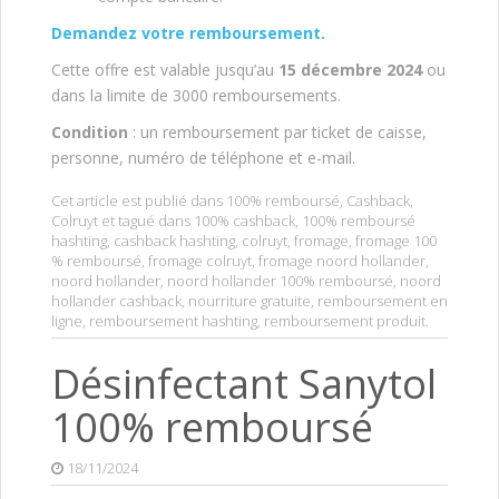
Demandez votre remboursement.
Cette offre est valable jusqu’au
15 décembre 2024
ou
dans la limite de 3000 remboursements.
Condition
: un remboursement par ticket de caisse,
personne, numéro de téléphone et e-mail.
Cet article est publié dans
100% remboursé
,
Cashback
,
Colruyt
et tagué dans
100% cashback
,
100% remboursé
hashting
,
cashback hashting
,
colruyt
,
fromage
,
fromage 100
% remboursé
,
fromage colruyt
,
fromage noord hollander
,
noord hollander
,
noord hollander 100% remboursé
,
noord
hollander cashback
,
nourriture gratuite
,
remboursement en
ligne
,
remboursement hashting
,
remboursement produit
.
Désinfectant Sanytol
100% remboursé
18/11/2024