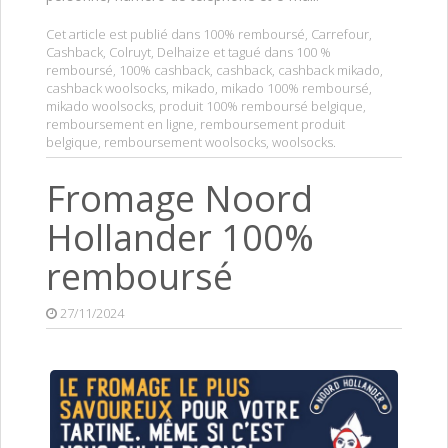
Cet article est publié dans
100% remboursé
,
Carrefour
,
Cashback
,
Colruyt
,
Delhaize
et tagué dans
100 %
remboursé
,
100% cashback
,
cashback
,
cashback mikado
,
cashback woolsocks
,
mikado
,
mikado 100% remboursé
,
mikado woolsocks
,
produit 100% remboursé belgique
,
remboursement en ligne
,
remboursement produit
belgique
,
remboursement woolsocks
,
woolsocks
.
Fromage Noord
Hollander 100%
remboursé
27/11/2024