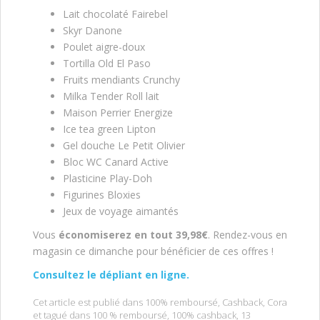
Lait chocolaté Fairebel
Skyr Danone
Poulet aigre-doux
Tortilla Old El Paso
Fruits mendiants Crunchy
Milka Tender Roll lait
Maison Perrier Energize
Ice tea green Lipton
Gel douche Le Petit Olivier
Bloc WC Canard Active
Plasticine Play-Doh
Figurines Bloxies
Jeux de voyage aimantés
Vous
économiserez en tout 39,98€
. Rendez-vous en
magasin ce dimanche pour bénéficier de ces offres !
Consultez le dépliant en ligne.
Cet article est publié dans
100% remboursé
,
Cashback
,
Cora
et tagué dans
100 % remboursé
,
100% cashback
,
13