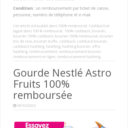
Condition
: un remboursement par ticket de caisse,
personne, numéro de téléphone et e-mail.
Cet article est publié dans
100% remboursé
,
Cashback
et
tagué dans
100 % remboursé
,
100% cashback
,
boursin
,
boursin 100% cashback
,
boursin 100% remboursé
,
boursin
trio de noix
,
boursin truffe
,
cashback
,
cashback boursin
,
cashback hashting
,
hashting
,
hashting boursin
,
offre
hashting
,
remboursement
,
remboursement boursin
,
remboursement en ligne
,
remboursement hashting
.
Gourde Nestlé Astro
Fruits 100%
remboursée
09/10/2024