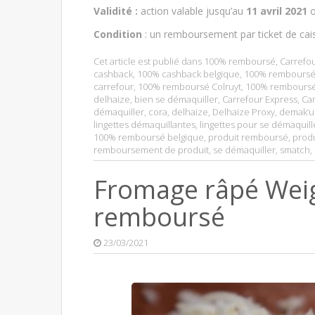
V
alidité :
action valable jusqu’au
11 avril 2021
o
Condition
: un remboursement par ticket de cai
Cet article est publié dans
100% remboursé
,
Carrefo
cashback
,
100% cashback belgique
,
100% remboursé
carrefour
,
100% remboursé Colruyt
,
100% remboursé
delhaize
,
bien se démaquiller
,
Carrefour Express
,
Ca
démaquiller
,
cora
,
delhaize
,
Delhaize Proxy
,
demak’u
lingettes démaquillantes
,
lingettes pour se démaquill
100% remboursé belgique
,
produit remboursé
,
produ
remboursement de produit
,
se démaquiller
,
smatch
,
Fromage râpé Wei
remboursé
23/03/2021