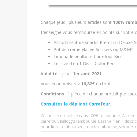
Chaque jeudi, plusieurs articles sont
100% remb
L’enseigne vous rembourse en points sur votre c
Assortiment de snacks Premium Deluxe Sn
Pot de crème glacée Snickers ou M&M’s.
Limonade pétillante Carrefour Bio.
Lessive 4 en 1 Discs Color Persil.
Validité
: jeudi
1er avril 2021
.
Vous économiserez
16,82€
en tout !
Conditions
: 1 pièce de chaque produit par car
Consultez le dépliant Carrefour
.
Cet article est publié dans
100% remboursé
,
Carrefo
carrefour
,
kellogg's remboursé
,
Lessive 4 en 1 discs c
nourriture remboursée
,
snack remboursé
,
snickers