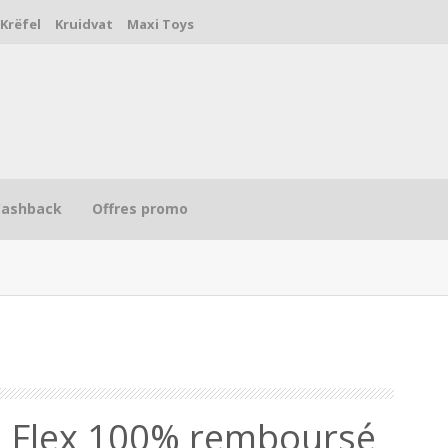
Krëfel
Kruidvat
Maxi Toys
Cashback
Offres promo
R
 3 Flex 100% remboursé