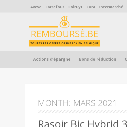
Aveve
Carrefour
Colruyt
Cora
Intermarché
Skip to content
Actions d’épargne
Bons de réduction
MONTH:
MARS 2021
Rasoir Bic Hybrid