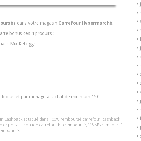
oursés
dans votre magasin
Carrefour Hypermarché
.
arte bonus ces 4 produits :
ack Mix Kellogg’s.
te bonus et par ménage à l’achat de minimum 15€.
ur
,
Cashback
et tagué dans
100% remboursé carrefour
,
cashback
olor persil
,
limonade carrefour bio remboursé
,
M&M's remboursé
,
 remboursé
.