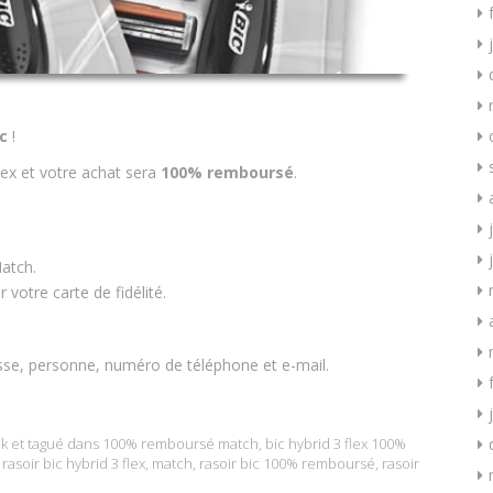
c
!
lex
et votre achat sera
100% remboursé
.
Match.
votre carte de fidélité.
sse, personne, numéro de téléphone et e-mail.
k
et tagué dans
100% remboursé match
,
bic hybrid 3 flex 100%
rasoir bic hybrid 3 flex
,
match
,
rasoir bic 100% remboursé
,
rasoir