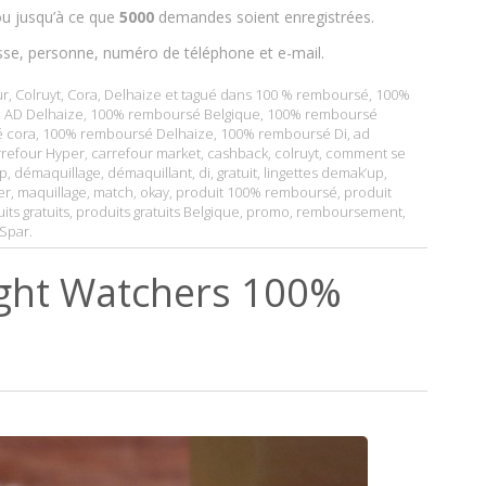
u jusqu’à ce que
5000
demandes soient enregistrées.
sse, personne, numéro de téléphone et e-mail.
ur
,
Colruyt
,
Cora
,
Delhaize
et tagué dans
100 % remboursé
,
100%
 AD Delhaize
,
100% remboursé Belgique
,
100% remboursé
 cora
,
100% remboursé Delhaize
,
100% remboursé Di
,
ad
rrefour Hyper
,
carrefour market
,
cashback
,
colruyt
,
comment se
p
,
démaquillage
,
démaquillant
,
di
,
gratuit
,
lingettes demak’up
,
er
,
maquillage
,
match
,
okay
,
produit 100% remboursé
,
produit
its gratuits
,
produits gratuits Belgique
,
promo
,
remboursement
,
Spar
.
ght Watchers 100%