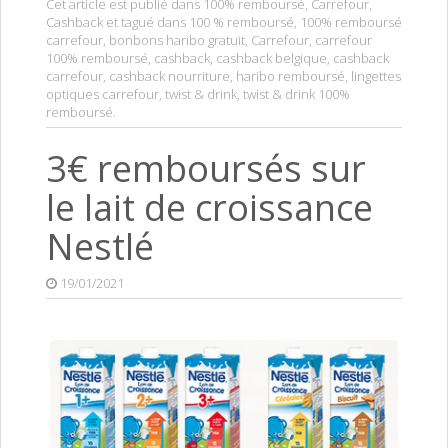
Cet article est publié dans
100% remboursé
,
Carrefour
,
Cashback
et tagué dans
100 % remboursé
,
100% remboursé
carrefour
,
bonbons haribo gratuit
,
Carrefour
,
carrefour
100% remboursé
,
cashback
,
cashback belgique
,
cashback
carrefour
,
cashback nourriture
,
haribo remboursé
,
lingettes
optiques carrefour
,
twist & drink
,
twist & drink 100%
remboursé
.
3€ remboursés sur
le lait de croissance
Nestlé
19/01/2021