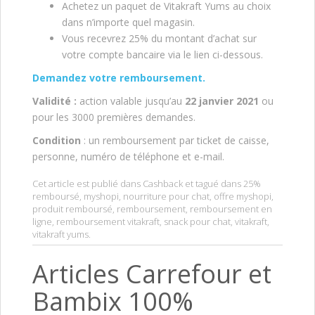
Achetez un paquet de Vitakraft Yums au choix
dans n’importe quel magasin.
Vous recevrez 25% du montant d’achat sur
votre compte bancaire via le lien ci-dessous.
Demandez votre remboursement.
V
alidité :
action valable jusqu’au
22 janvier 2021
ou
pour les 3000 premières demandes.
Condition
: un remboursement par ticket de caisse,
personne, numéro de téléphone et e-mail.
Cet article est publié dans
Cashback
et tagué dans
25%
remboursé
,
myshopi
,
nourriture pour chat
,
offre myshopi
,
produit remboursé
,
remboursement
,
remboursement en
ligne
,
remboursement vitakraft
,
snack pour chat
,
vitakraft
,
vitakraft yums
.
Articles Carrefour et
Bambix 100%