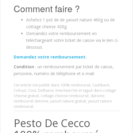
Comment faire ?
Achetez 1 pot de de yaourt nature 460g ou de
cottage cheese 420g.
Demandez votre remboursement en
téléchargeant votre ticket de caisse via le lien ci-
dessous.
Demandez votre remboursement.
Condition
: un remboursement par ticket de caisse,
personne, numéro de téléphone et e-mail.
Cet article est publié dans
100% remboursé
,
Cashback
,
Colruyt
,
Cora
,
Delhaize
,
Intermarché
et tagué dans
cottage
cheese gratuit
,
cottage cheese remboursé
,
danone
,
remboursé danone
,
yaourt nature gratuit
,
yaourt nature
remboursé
.
Pesto De Cecco