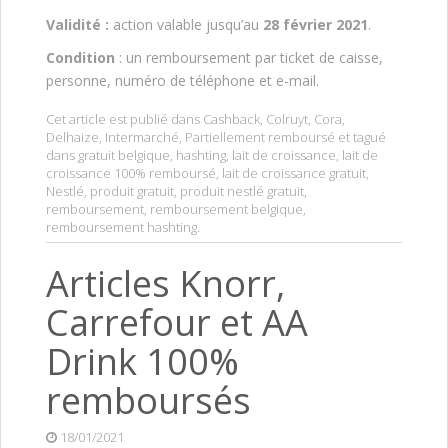
V
alidité :
action valable jusqu’au
28 février 2021
.
Condition
: un remboursement par ticket de caisse,
personne, numéro de téléphone et e-mail.
Cet article est publié dans
Cashback
,
Colruyt
,
Cora
,
Delhaize
,
Intermarché
,
Partiellement remboursé
et tagué
dans
gratuit belgique
,
hashting
,
lait de croissance
,
lait de
croissance 100% remboursé
,
lait de croissance gratuit
,
Nestlé
,
produit gratuit
,
produit nestlé gratuit
,
remboursement
,
remboursement belgique
,
remboursement hashting
.
Articles Knorr,
Carrefour et AA
Drink 100%
remboursés
18/01/2021