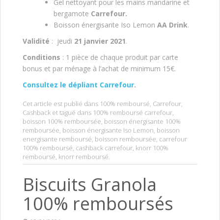
Gel nettoyant pour les mains mandarine et
bergamote
Carrefour.
Boisson énergisante Iso Lemon
AA Drink
.
Validité
: jeudi
21 janvier 2021
.
Conditions
: 1 pièce de chaque produit par carte
bonus et par ménage à l’achat de minimum 15€.
Consultez le dépliant Carrefour
.
Cet article est publié dans
100% remboursé
,
Carrefour
,
Cashback
et tagué dans
100% remboursé carrefour
,
boisson 100% remboursée
,
boisson énergisante 100%
remboursée
,
boisson énergisante Iso Lemon
,
boisson
energisante remboursé
,
boisson remboursée
,
carrefour
100% remboursé
,
cashback carrefour
,
knorr 100%
remboursé
,
knorr remboursé
.
Biscuits Granola
100% remboursés