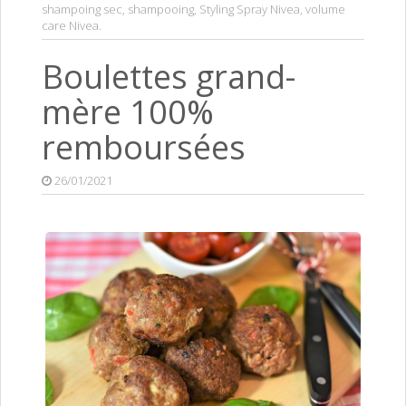
shampoing sec
,
shampooing
,
Styling Spray Nivea
,
volume
care Nivea
.
Boulettes grand-
mère 100%
remboursées
26/01/2021