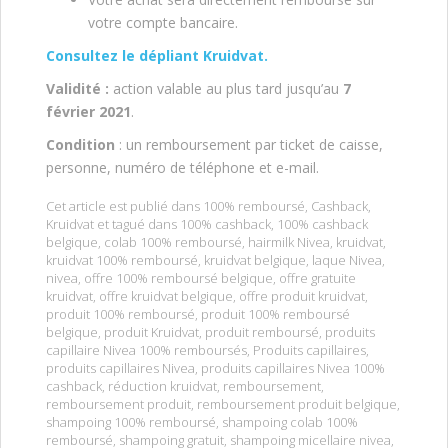
votre compte bancaire.
Consultez le dépliant Kruidvat.
Validité :
action valable au plus tard jusqu’au
7
février 2021
.
Condition
: un remboursement par ticket de caisse,
personne, numéro de téléphone et e-mail.
Cet article est publié dans
100% remboursé
,
Cashback
,
Kruidvat
et tagué dans
100% cashback
,
100% cashback
belgique
,
colab 100% remboursé
,
hairmilk Nivea
,
kruidvat
,
kruidvat 100% remboursé
,
kruidvat belgique
,
laque Nivea
,
nivea
,
offre 100% remboursé belgique
,
offre gratuite
kruidvat
,
offre kruidvat belgique
,
offre produit kruidvat
,
produit 100% remboursé
,
produit 100% remboursé
belgique
,
produit Kruidvat
,
produit remboursé
,
produits
capillaire Nivea 100% remboursés
,
Produits capillaires
,
produits capillaires Nivea
,
produits capillaires Nivea 100%
cashback
,
réduction kruidvat
,
remboursement
,
remboursement produit
,
remboursement produit belgique
,
shampoing 100% remboursé
,
shampoing colab 100%
remboursé
,
shampoing gratuit
,
shampoing micellaire nivea
,