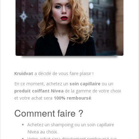
Kruidvat
a décidé de vous faire plaisir !
En ce moment, achetez un
soin capillaire
ou un
produit coiffant
Nivea
de la gamme de votre choix
et votre achat sera
100% remboursé
.
Comment faire ?
Achetez un shampoing ou un soin capillaire
Nivea au choix.
Votre achat sera directement remboursé sur