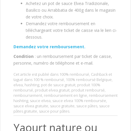
Achetez un pot de sauce Elvea Tradizionale,
Basilico ou Arrabbatia de 400g dans le magasin
de votre choix.
Demandez votre remboursement en
téléchargeant votre ticket de caisse via le lien ci-
dessous.
Demandez votre remboursement.
Condition
: un remboursement par ticket de caisse,
personne, numéro de téléphone et e-mail.
Cet article est publié dans
100% remboursé
,
Cashback
et
tagué dans
100 % remboursé
,
100% remboursé Belgique
,
elvea
,
hashting
,
pot de sauce gratuit
,
produit 100%
remboursé
,
produit elvea gratuit
,
produit remboursé
,
remboursement
,
remboursement en ligne
,
remboursement
hashting
,
sauce elvea
,
sauce elvea 100% remboursée
,
sauce elvea gratuite
,
sauce gratuite
,
sauce pâtes
,
sauce
pâtes gratuite
,
sauce pour pâtes
.
Yaourt nature ou