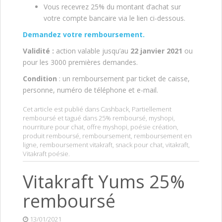
Vous recevrez 25% du montant d’achat sur
votre compte bancaire via le lien ci-dessous.
Demandez votre remboursement.
V
alidité :
action valable jusqu’au
22 janvier 2021
ou
pour les 3000 premières demandes.
Condition
: un remboursement par ticket de caisse,
personne, numéro de téléphone et e-mail.
Cet article est publié dans
Cashback
,
Partiellement
remboursé
et tagué dans
25% remboursé
,
myshopi
,
nourriture pour chat
,
offre myshopi
,
poésie création
,
produit remboursé
,
remboursement
,
remboursement en
ligne
,
remboursement vitakraft
,
snack pour chat
,
vitakraft
,
Vitakraft poésie
.
Vitakraft Yums 25%
remboursé
13/01/2021