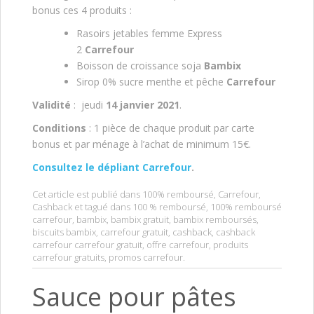
bonus ces 4 produits :
Rasoirs jetables femme Express
2
Carrefour
Boisson de croissance soja
Bambix
Sirop 0% sucre menthe et pêche
Carrefour
Validité
: jeudi
14 janvier 2021
.
Conditions
: 1 pièce de chaque produit par carte
bonus et par ménage à l’achat de minimum 15€.
Consultez le dépliant Carrefour
.
Cet article est publié dans
100% remboursé
,
Carrefour
,
Cashback
et tagué dans
100 % remboursé
,
100% remboursé
carrefour
,
bambix
,
bambix gratuit
,
bambix remboursés
,
biscuits bambix
,
carrefour gratuit
,
cashback
,
cashback
carrefour carrefour gratuit
,
offre carrefour
,
produits
carrefour gratuits
,
promos carrefour
.
Sauce pour pâtes