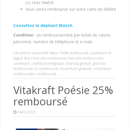
LU chez Match.
Vous serez remboursé sur votre carte de fidélité
.
Consultez le dépliant Match.
Condition
: un remboursement par ticket de caisse,
personne, numéro de téléphone et e-mail.
Cet article est publié dans
100% remboursé
,
Cashback
et
tagué dans
biscuits remboursé
,
biscuits remboursés
,
cashback
,
cashback belgique
,
Granola gratuit
,
granola
remboursé
,
lu remboursé
,
nourriture gratuite
,
nourriture
remboursée
,
remboursé
.
Vitakraft Poésie 25%
remboursé
14/01/2021