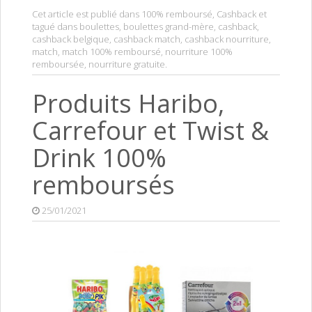
Cet article est publié dans
100% remboursé
,
Cashback
et
tagué dans
boulettes
,
boulettes grand-mère
,
cashback
,
cashback belgique
,
cashback match
,
cashback nourriture
,
match
,
match 100% remboursé
,
nourriture 100%
remboursée
,
nourriture gratuite
.
Produits Haribo,
Carrefour et Twist &
Drink 100%
remboursés
25/01/2021