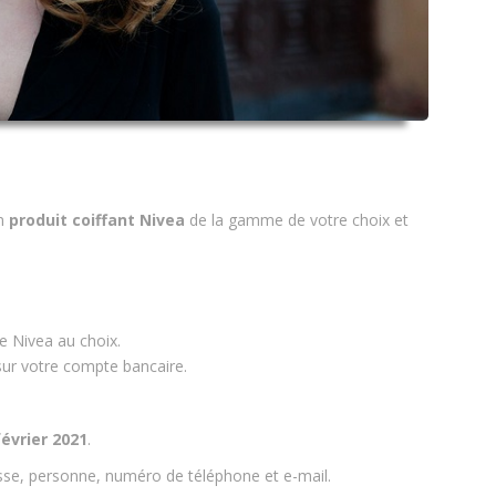
n
produit coiffant
Nivea
de la gamme de votre choix et
e Nivea au choix.
ur votre compte bancaire.
février 2021
.
sse, personne, numéro de téléphone et e-mail.