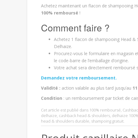
Achetez maintenant un flacon de shampooing He
100% remboursé
!
Comment faire ?
Achetez 1 flacon de shampooing Head & S
Delhaize.
Procurez-vous le formulaire en magasin e
le code-barre de l’emballage d’origine.
Votre achat sera directement remboursé s
Demandez votre remboursement.
Validité :
action valable au plus tard jusqu’au
11
Condition
: un remboursement par ticket de cai
Cet article est publié dans
100% remboursé
,
Cashbac
delhaize
,
cashback head & shoulders
,
delhaize 100
head & shoulders durable
,
shampoing gratuit
.