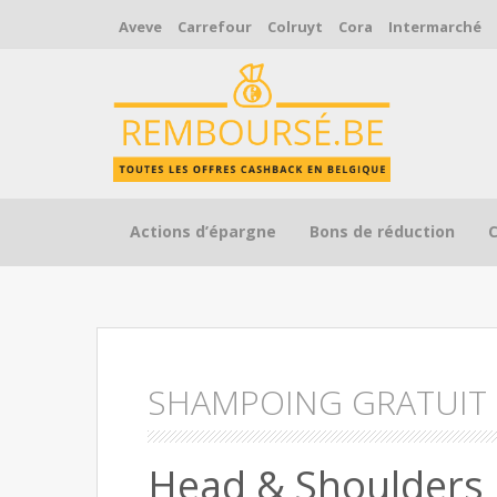
Aveve
Carrefour
Colruyt
Cora
Intermarché
Skip to content
Actions d’épargne
Bons de réduction
SHAMPOING GRATUIT
Head & Shoulders