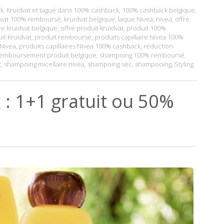
k
,
Kruidvat
et tagué dans
100% cashback
,
100% cashback belgique
,
dvat 100% remboursé
,
kruidvat belgique
,
laque Nivea
,
nivea
,
offre
re kruidvat belgique
,
offre produit kruidvat
,
produit 100%
it Kruidvat
,
produit remboursé
,
produits capillaire Nivea 100%
 Nivea
,
produits capillaires Nivea 100% cashback
,
réduction
emboursement produit belgique
,
shampoing 100% remboursé
,
t
,
shampoing micellaire nivea
,
shampoing sec
,
shampooing
,
Styling
 : 1+1 gratuit ou 50%