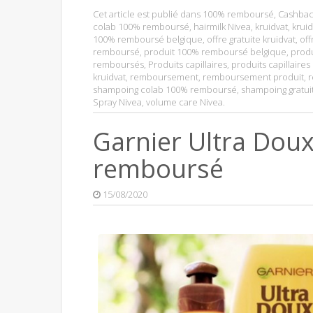
Cet article est publié dans
100% remboursé
,
Cashbac
colab 100% remboursé
,
hairmilk Nivea
,
kruidvat
,
krui
100% remboursé belgique
,
offre gratuite kruidvat
,
off
remboursé
,
produit 100% remboursé belgique
,
produ
remboursés
,
Produits capillaires
,
produits capillaires
kruidvat
,
remboursement
,
remboursement produit
,
r
shampoing colab 100% remboursé
,
shampoing gratui
Spray Nivea
,
volume care Nivea
.
Garnier Ultra Doux
remboursé
15/08/2020