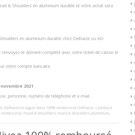
ad & Shoulders en aluminium durable et votre achat sera
houlders en aluminium durable chez Delhaize ou AD
t renvoyez-le dûment complété avec votre ticket de caisse et
ur votre compte bancaire.
 novembre 2021
.
sse, personne, numéro de téléphone et e-mail.
k
,
Delhaize
et tagué dans
100% remboursé Delhaize
,
cashback
% remboursé
,
head & shoulders
,
head & shoulders aluminium
,