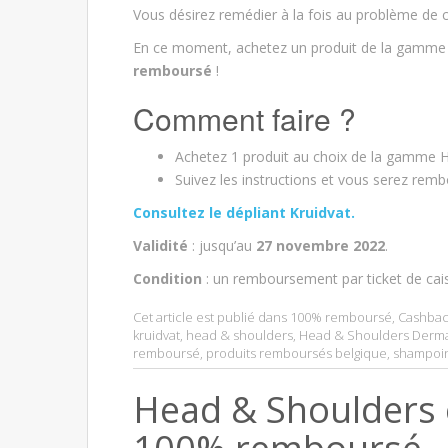
Vous désirez remédier à la fois au problème de c
En ce moment, achetez un produit de la gamm
remboursé
!
Comment faire ?
Achetez 1 produit au choix de la gamme 
Suivez les instructions et vous serez rem
Consultez le dépliant Kruidvat.
Validité
: jusqu’au
27 novembre 2022
.
Condition
: un remboursement par ticket de cai
Cet article est publié dans
100% remboursé
,
Cashbac
kruidvat
,
head & shoulders
,
Head & Shoulders Derm
remboursé
,
produits remboursés belgique
,
shampoin
Head & Shoulders 