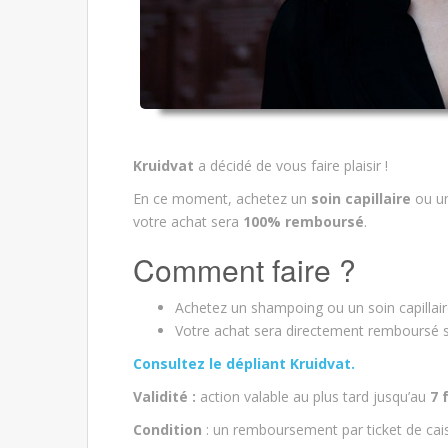
Kruidvat
a décidé de vous faire plaisir !
En ce moment, achetez un
soin capillaire
ou u
votre achat sera
100% remboursé
.
Comment faire ?
Achetez un shampoing ou un soin capillair
Votre achat sera directement remboursé s
Consultez le dépliant Kruidvat.
Validité :
action valable au plus tard jusqu’au
7 
Condition
: un remboursement par ticket de cai