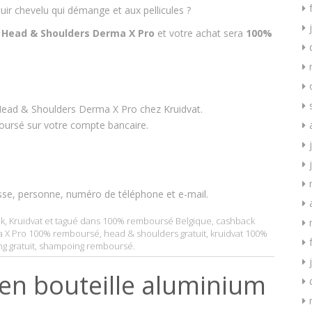
uir chevelu qui démange et aux pellicules ?
e
Head & Shoulders Derma X Pro
et votre achat sera
100%
Head & Shoulders Derma X Pro chez Kruidvat.
boursé sur votre compte bancaire.
sse, personne, numéro de téléphone et e-mail.
k
,
Kruidvat
et tagué dans
100% remboursé Belgique
,
cashback
a X Pro 100% remboursé
,
head & shoulders gratuit
,
kruidvat 100%
g gratuit
,
shampoing remboursé
.
en bouteille aluminium