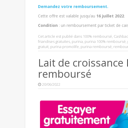
Demandez votre remboursement.
Cette offre est valable jusqu’au
16 juillet 2022
.
Condition
: un remboursement par ticket de cai
Cet article est publié dans
100% remboursé
,
Cashbac
friandises gratuites
,
purina
,
purina 100% remboursé
,
gratuit
,
purina promolife
,
purina remboursé
,
rembou
Lait de croissance
remboursé
20/06/2022