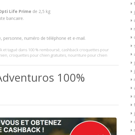
Opti Life Prime
de 2,5 kg
te bancaire.
e, personne, numéro de téléphone et e-mail.
k
et tagué dans
100 % remboursé
,
cashback croquettes pour
hien
,
croquettes pour chien gratuites
,
nourriture pour chien
 Adventuros 100%