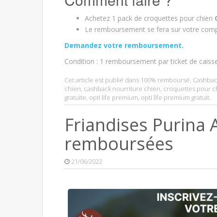
Achetez 1 pack de croquettes pour chien
Le remboursement se fera sur votre comp
Demandez votre remboursement.
Condition : 1 remboursement par ticket de caiss
Cet article est publié dans
100% remboursé
,
Cashbac
chien
,
cashback nourriture chien
,
croquettes pour c
gratuite
,
opti life premium
,
opti life premium gratuit
.
Friandises Purina
remboursées
21/06/2022