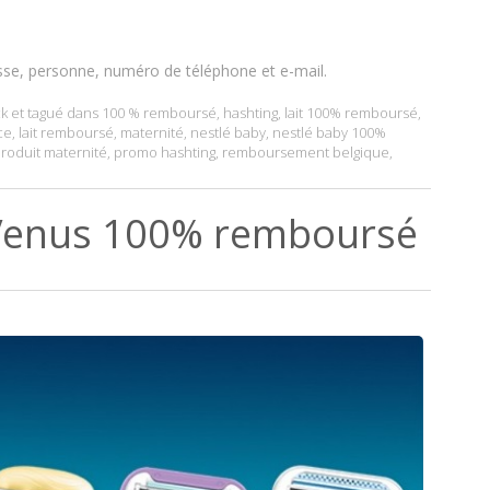
sse, personne, numéro de téléphone et e-mail.
k
et tagué dans
100 % remboursé
,
hashting
,
lait 100% remboursé
,
ce
,
lait remboursé
,
maternité
,
nestlé baby
,
nestlé baby 100%
roduit maternité
,
promo hashting
,
remboursement belgique
,
u Venus 100% remboursé