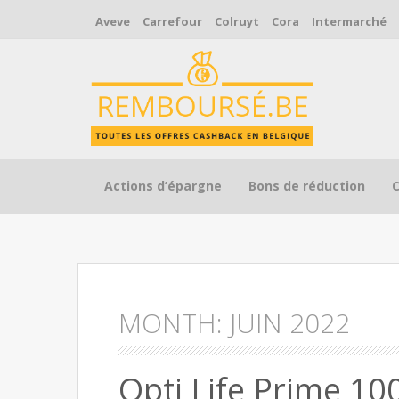
Aveve
Carrefour
Colruyt
Cora
Intermarché
Skip to content
Actions d’épargne
Bons de réduction
MONTH:
JUIN 2022
Opti Life Prime 1