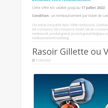
Cette offre est valable jusqu’au
17 juillet 2022
.
Condition
: un remboursement par ticket de cai
Cet article est publié dans
100% remboursé
,
Cashbac
lait croissance
,
lait croissance nestlé
,
lait de croissan
remboursé
,
produit gratuit
,
produit gratuit Belgique
,
p
remboursement hashting
.
Rasoir Gillette o
11/06/2022