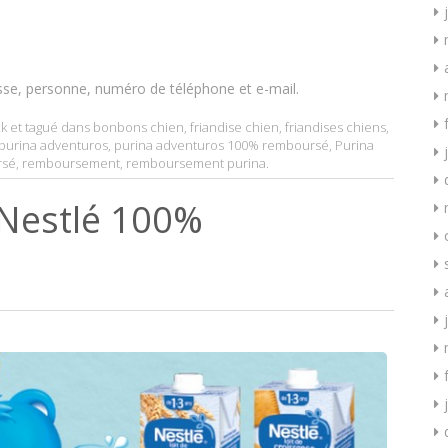
sse, personne, numéro de téléphone et e-mail.
k
et tagué dans
bonbons chien
,
friandise chien
,
friandises chiens
,
purina adventuros
,
purina adventuros 100% remboursé
,
Purina
rsé
,
remboursement
,
remboursement purina
.
 Nestlé 100%