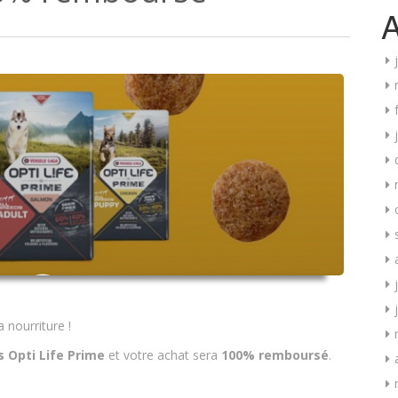
A
 nourriture !
 Opti Life Prime
et votre achat sera
100% remboursé
.