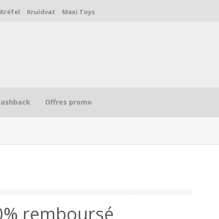
Krëfel
Kruidvat
Maxi Toys
Cashback
Offres promo
R
00% remboursé