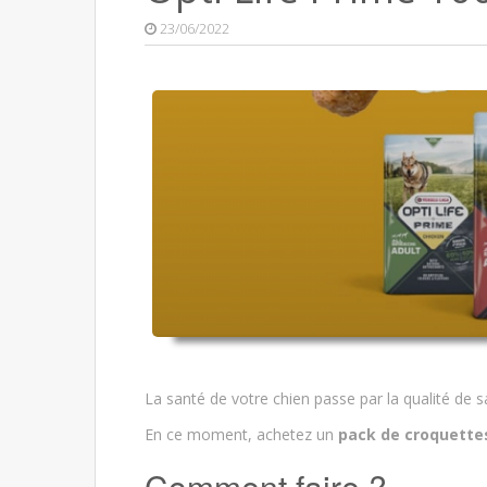
23/06/2022
La santé de votre chien passe par la qualité de sa
En ce moment, achetez un
pack de croquettes
Comment faire ?