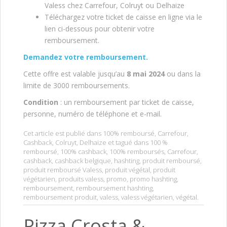
Valess chez Carrefour, Colruyt ou Delhaize
Téléchargez votre ticket de caisse en ligne via le
lien ci-dessous pour obtenir votre
remboursement.
Demandez votre remboursement.
Cette offre est valable jusqu’au
8 mai 2024
ou dans la
limite de 3000 remboursements.
Condition
: un remboursement par ticket de caisse,
personne, numéro de téléphone et e-mail.
Cet article est publié dans
100% remboursé
,
Carrefour
,
Cashback
,
Colruyt
,
Delhaize
et tagué dans
100 %
remboursé
,
100% cashback
,
100% remboursés
,
Carrefour
,
cashback
,
cashback belgique
,
hashting
,
produit remboursé
,
produit remboursé Valess
,
produit végétal
,
produit
végétarien
,
produits valess
,
promo
,
promo hashting
,
remboursement
,
remboursement hashting
,
remboursement produit
,
valess
,
valess végétarien
,
végétal
.
Pizza Crosta &