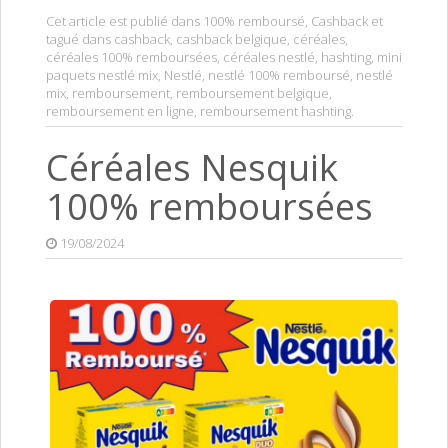
Cet article est publié dans
100% remboursé
,
Cashback
et
tagué dans
cashback
,
cashback belgique
,
céréales
,
céréales 100% remboursées
,
céréales nestlé
,
hashting
,
mini
paquets nestlé mix
,
Nestlé
,
nestlé 100% remboursé
,
nestlé
mix
,
remboursement
,
remboursement belgique
,
remboursement en ligne
,
remboursement hashting
.
Céréales Nesquik
100% remboursées
19/08/2024