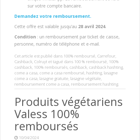
sur votre compte bancaire.
Demandez votre remboursement.
Cette offre est valable jusqu’au
28 avril 2024
.
Condition
: un remboursement par ticket de caisse,
personne, numéro de téléphone et e-mail.
Cet article est publié dans
100% remboursé
,
Carrefour
,
Cashback
,
Colruyt
et tagué dans
100 % remboursé
,
100%
cashback
,
100% remboursés
,
cashback
,
cashback hashting
,
come a casa
,
come a casa remboursé
,
hashting
,
lasagne
come a casa
,
lasagne gratuite
,
lasagne végétale
,
remboursement come a casa
,
remboursement hashting
.
Produits végétariens
Valess 100%
remboursés
10/04/2024