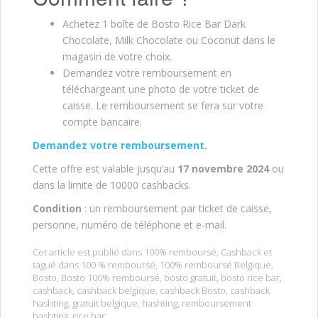
Achetez 1 boîte de Bosto Rice Bar Dark
Chocolate, Milk Chocolate ou Coconut dans le
magasin de votre choix.
Demandez votre remboursement en
téléchargeant une photo de votre ticket de
caisse. Le remboursement se fera sur votre
compte bancaire.
Demandez votre remboursement.
Cette offre est valable jusqu’au
17 novembre 2024
ou
dans la limite de 10000 cashbacks.
Condition
: un remboursement par ticket de caisse,
personne, numéro de téléphone et e-mail.
Cet article est publié dans
100% remboursé
,
Cashback
et
tagué dans
100 % remboursé
,
100% remboursé Belgique
,
Bosto
,
Bosto 100% remboursé
,
bosto gratuit
,
bosto rice bar
,
cashback
,
cashback belgique
,
cashback Bosto
,
cashback
hashting
,
gratuit belgique
,
hashting
,
remboursement
hashting
,
rice bar
.