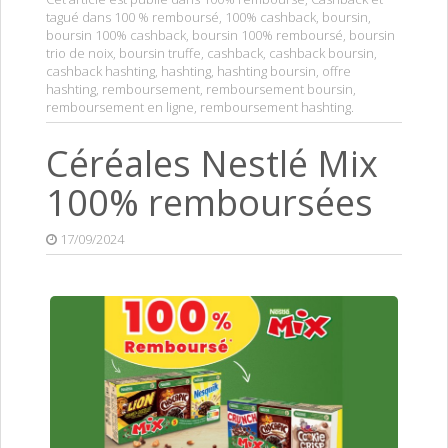
tagué dans
100 % remboursé
,
100% cashback
,
boursin
,
boursin 100% cashback
,
boursin 100% remboursé
,
boursin
trio de noix
,
boursin truffe
,
cashback
,
cashback boursin
,
cashback hashting
,
hashting
,
hashting boursin
,
offre
hashting
,
remboursement
,
remboursement boursin
,
remboursement en ligne
,
remboursement hashting
.
Céréales Nestlé Mix
100% remboursées
17/09/2024