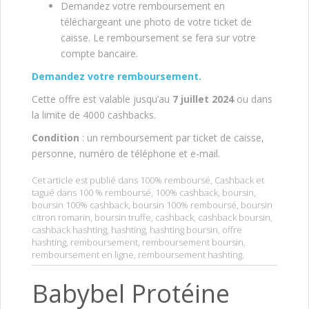
Demandez votre remboursement en
téléchargeant une photo de votre ticket de
caisse. Le remboursement se fera sur votre
compte bancaire.
Demandez votre remboursement.
Cette offre est valable jusqu’au
7 juillet 2024
ou dans
la limite de 4000 cashbacks.
Condition
: un remboursement par ticket de caisse,
personne, numéro de téléphone et e-mail.
Cet article est publié dans
100% remboursé
,
Cashback
et
tagué dans
100 % remboursé
,
100% cashback
,
boursin
,
boursin 100% cashback
,
boursin 100% remboursé
,
boursin
citron romarin
,
boursin truffe
,
cashback
,
cashback boursin
,
cashback hashting
,
hashting
,
hashting boursin
,
offre
hashting
,
remboursement
,
remboursement boursin
,
remboursement en ligne
,
remboursement hashting
.
Babybel Protéine