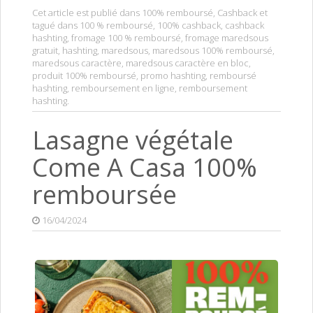
Cet article est publié dans
100% remboursé
,
Cashback
et
tagué dans
100 % remboursé
,
100% cashback
,
cashback
hashting
,
fromage 100 % remboursé
,
fromage maredsous
gratuit
,
hashting
,
maredsous
,
maredsous 100% remboursé
,
maredsous caractère
,
maredsous caractère en bloc
,
produit 100% remboursé
,
promo hashting
,
remboursé
hashting
,
remboursement en ligne
,
remboursement
hashting
.
Lasagne végétale
Come A Casa 100%
remboursée
16/04/2024