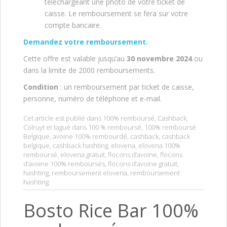
téléchargeant une photo de votre ticket de
caisse. Le remboursement se fera sur votre
compte bancaire.
Demandez votre remboursement.
Cette offre est valable jusqu’au
30 novembre 2024
ou
dans la limite de 2000 remboursements.
Condition
: un remboursement par ticket de caisse,
personne, numéro de téléphone et e-mail.
Cet article est publié dans
100% remboursé
,
Cashback
,
Colruyt
et tagué dans
100 % remboursé
,
100% remboursé
Belgique
,
avoine 100% rembourdé
,
cashback
,
cashback
belgique
,
cashback hashting
,
elovena
,
elovena 100%
remboursé
,
elovena gratuit
,
flocons d’avoine
,
flocons
d’avoine 100% remboursés
,
flocons d’avoine gratuit
,
hashting
,
remboursement elovena
,
remboursement
hashting
.
Bosto Rice Bar 100%