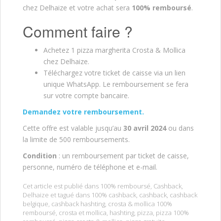
chez Delhaize
et votre achat sera
100% remboursé
.
Comment faire ?
Achetez 1 pizza margherita Crosta & Mollica
chez Delhaize.
Téléchargez votre ticket de caisse via un lien
unique WhatsApp. Le remboursement se fera
sur votre compte bancaire.
Demandez votre remboursement.
Cette offre est valable jusqu’au
30 avril 2024
ou dans
la limite de 500 remboursements.
Condition
: un remboursement par ticket de caisse,
personne, numéro de téléphone et e-mail.
Cet article est publié dans
100% remboursé
,
Cashback
,
Delhaize
et tagué dans
100% cashback
,
cashback
,
cashback
belgique
,
cashback hashting
,
crosta & mollica 100%
remboursé
,
crosta et mollica
,
hashting
,
pizza
,
pizza 100%