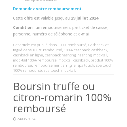
Demandez votre remboursement.
Cette offre est valable jusqu’au
29 juillet 2024
.
Condition
: un remboursement par ticket de caisse,
personne, numéro de téléphone et e-mail.
Cet article est publié dans
100% remboursé
,
Cashback
et
tagué dans
100 % remboursé
,
100% cashback
,
cashback
,
cashback en ligne
,
cashback hashting
,
hashting
,
mocktail
,
mocktail 100% remboursé
,
mocktail cashback
,
produit 100%
remboursé
,
remboursement en ligne
,
spa touch
,
spa touch
100% remboursé
,
spa touch mocktail
.
Boursin truffe ou
citron-romarin 100%
remboursé
24/06/2024