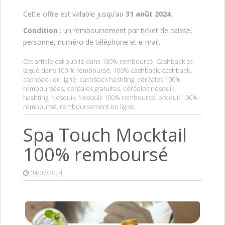
Cette offre est valable jusqu’au
31 août 2024
.
Condition
: un remboursement par ticket de caisse,
personne, numéro de téléphone et e-mail.
Cet article est publié dans
100% remboursé
,
Cashback
et
tagué dans
100 % remboursé
,
100% cashback
,
cashback
,
cashback en ligne
,
cashback hashting
,
céréales 100%
remboursées
,
céréales gratuites
,
céréales nesquik
,
hashting
,
Nesquik
,
Nesquik 100% remboursé
,
produit 100%
remboursé
,
remboursement en ligne
.
Spa Touch Mocktail
100% remboursé
04/07/2024