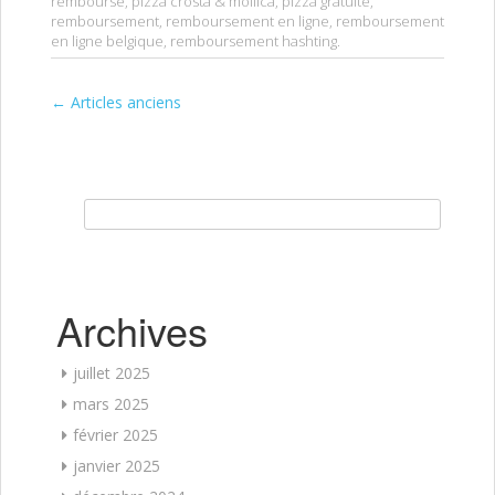
remboursé
,
pizza crosta & mollica
,
pizza gratuite
,
remboursement
,
remboursement en ligne
,
remboursement
en ligne belgique
,
remboursement hashting
.
←
Articles anciens
Post navigation
Rechercher :
Archives
juillet 2025
mars 2025
février 2025
janvier 2025