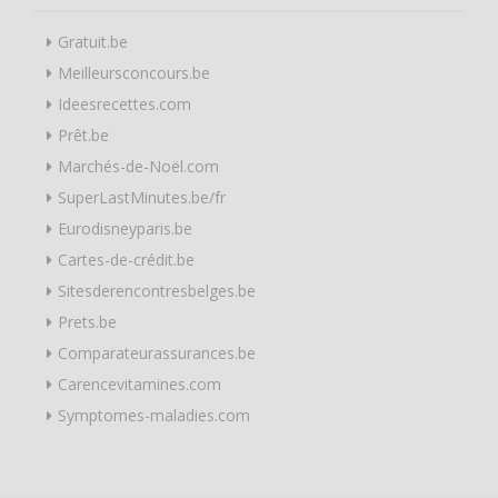
Gratuit.be
Meilleursconcours.be
Ideesrecettes.com
Prêt.be
Marchés-de-Noël.com
SuperLastMinutes.be/fr
Eurodisneyparis.be
Cartes-de-crédit.be
Sitesderencontresbelges.be
Prets.be
Comparateurassurances.be
Carencevitamines.com
Symptomes-maladies.com