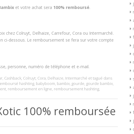
Bambix
et votre achat sera
100% remboursé
.
oix chez Colruyt, Delhaize, Carrefour, Cora ou Intermarché.
 lien ci-dessous. Le remboursement se fera sur votre compte
sse, personne, numéro de téléphone et e-mail.
ur
,
Cashback
,
Colruyt
,
Cora
,
Delhaize
,
Intermarché
et tagué dans
emboursé hashting
,
babyboom
,
bambix
,
gourde
,
gourde bambix
,
ent
,
remboursement en ligne
,
remboursement hashting
,
Xotic 100% remboursée