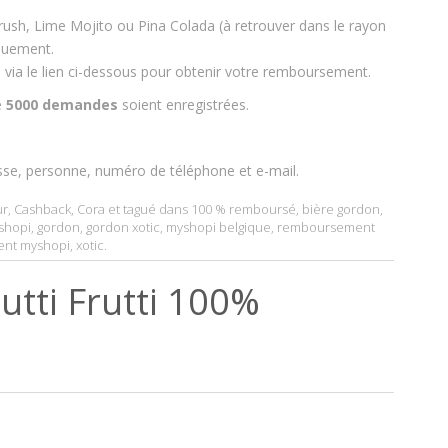
ush, Lime Mojito ou Pina Colada (à retrouver dans le rayon
quement.
e via le lien ci-dessous pour obtenir votre remboursement.
e
5000 demandes
soient enregistrées.
sse, personne, numéro de téléphone et e-mail.
ur
,
Cashback
,
Cora
et tagué dans
100 % remboursé
,
bière gordon
,
shopi
,
gordon
,
gordon xotic
,
myshopi belgique
,
remboursement
nt myshopi
,
xotic
.
utti Frutti 100%