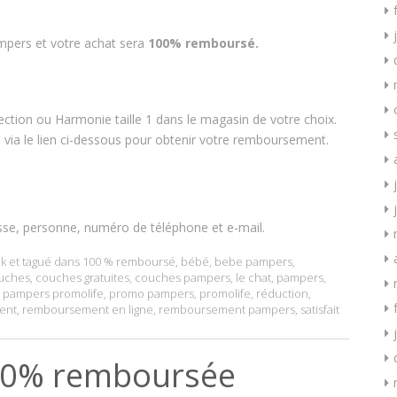
pers et votre achat sera
100% remboursé.
ion ou Harmonie taille 1 dans le magasin de votre choix.
e via le lien ci-dessous pour obtenir votre remboursement.
sse, personne, numéro de téléphone et e-mail.
k
et tagué dans
100 % remboursé
,
bébé
,
bebe pampers
,
uches
,
couches gratuites
,
couches pampers
,
le chat
,
pampers
,
,
pampers promolife
,
promo pampers
,
promolife
,
réduction
,
ent
,
remboursement en ligne
,
remboursement pampers
,
satisfait
00% remboursée