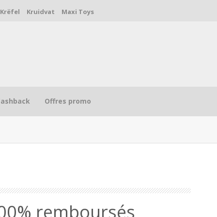
Krëfel
Kruidvat
Maxi Toys
Cashback
Offres promo
R
100% remboursés