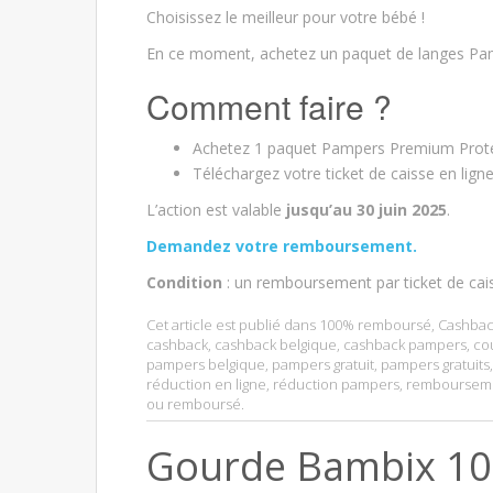
Choisissez le meilleur pour votre bébé !
En ce moment, achetez un paquet de langes Pam
Comment faire ?
Achetez 1 paquet Pampers Premium Protect
Téléchargez votre ticket de caisse en lign
L’action est valable
jusqu’au 30 juin 2025
.
Demandez votre remboursement.
Condition
: un remboursement par ticket de cai
Cet article est publié dans
100% remboursé
,
Cashbac
cashback
,
cashback belgique
,
cashback pampers
,
co
pampers belgique
,
pampers gratuit
,
pampers gratuits
réduction en ligne
,
réduction pampers
,
remboursem
ou remboursé
.
Gourde Bambix 1