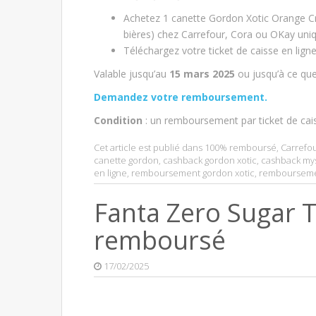
Achetez 1 canette Gordon Xotic Orange Cr
bières) chez Carrefour, Cora ou OKay uni
Téléchargez votre ticket de caisse en lign
Valable jusqu’au
15 mars 2025
ou jusqu’à ce qu
Demandez votre remboursement.
Condition
: un remboursement par ticket de cai
Cet article est publié dans
100% remboursé
,
Carrefo
canette gordon
,
cashback gordon xotic
,
cashback my
en ligne
,
remboursement gordon xotic
,
rembourseme
Fanta Zero Sugar T
remboursé
17/02/2025