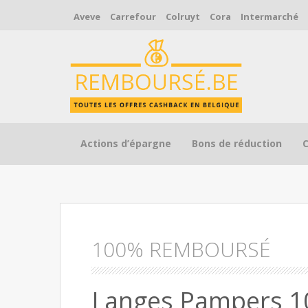
Aveve
Carrefour
Colruyt
Cora
Intermarché
Skip to content
Actions d’épargne
Bons de réduction
100% REMBOURSÉ
Langes Pampers 