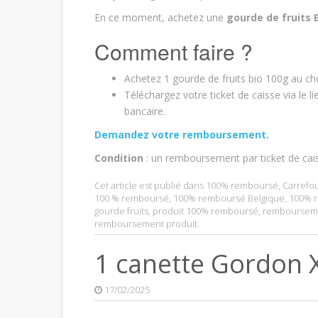
En ce moment, achetez une
gourde de fruits
Comment faire ?
Achetez 1 gourde de fruits bio 100g au ch
Téléchargez votre ticket de caisse via le
bancaire.
Demandez votre remboursement.
Condition
: un remboursement par ticket de cai
Cet article est publié dans
100% remboursé
,
Carrefo
100 % remboursé
,
100% remboursé Belgique
,
100% r
gourde fruits
,
produit 100% remboursé
,
remboursem
remboursement produit
.
1 canette Gordon 
17/02/2025