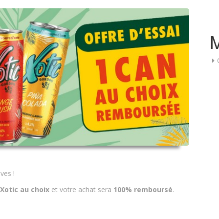
ves !
Xotic au choix
et votre achat sera
100% remboursé
.