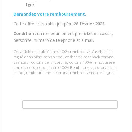
ligne.
Demandez votre remboursement.
Cette offre est valable jusqu’au
28 février 2025
.
Condition
: un remboursement par ticket de caisse,
personne, numéro de téléphone et e-mail.
Cet article est publié dans
100% remboursé
,
Cashback
et
tagué dans
bière sans alcool
,
cashback
,
cashback corona
,
cashback corona cero
,
corona
,
corona 100% remboursée
,
corona cero
,
corona cero 100% Remboursée
,
corona sans
alcool
,
remboursement corona
,
remboursement en ligne
.
Rechercher :