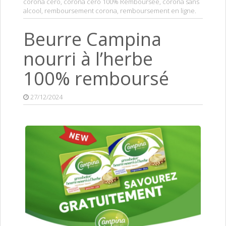
corona cero
,
corona cero 100% Remboursée
,
corona sans
alcool
,
remboursement corona
,
remboursement en ligne
.
Beurre Campina
nourri à l’herbe
100% remboursé
27/12/2024