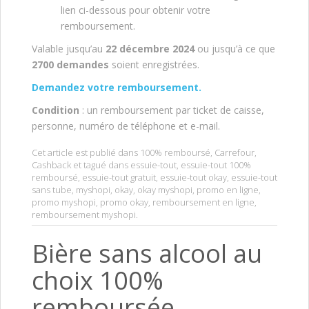
lien ci-dessous pour obtenir votre
remboursement.
Valable jusqu’au
22 décembre
2024
ou jusqu’à ce que
2700 demandes
soient enregistrées.
Demandez votre remboursement.
Condition
: un remboursement par ticket de caisse,
personne, numéro de téléphone et e-mail.
Cet article est publié dans
100% remboursé
,
Carrefour
,
Cashback
et tagué dans
essuie-tout
,
essuie-tout 100%
remboursé
,
essuie-tout gratuit
,
essuie-tout okay
,
essuie-tout
sans tube
,
myshopi
,
okay
,
okay myshopi
,
promo en ligne
,
promo myshopi
,
promo okay
,
remboursement en ligne
,
remboursement myshopi
.
Bière sans alcool au
choix 100%
remboursée