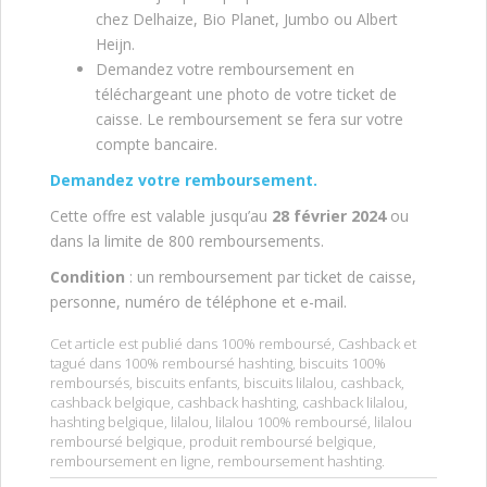
chez Delhaize, Bio Planet, Jumbo ou Albert
Heijn.
Demandez votre remboursement en
téléchargeant une photo de votre ticket de
caisse. Le remboursement se fera sur votre
compte bancaire.
Demandez votre remboursement.
Cette offre est valable jusqu’au
28 février 2024
ou
dans la limite de 800 remboursements.
Condition
: un remboursement par ticket de caisse,
personne, numéro de téléphone et e-mail.
Cet article est publié dans
100% remboursé
,
Cashback
et
tagué dans
100% remboursé hashting
,
biscuits 100%
remboursés
,
biscuits enfants
,
biscuits lilalou
,
cashback
,
cashback belgique
,
cashback hashting
,
cashback lilalou
,
hashting belgique
,
lilalou
,
lilalou 100% remboursé
,
lilalou
remboursé belgique
,
produit remboursé belgique
,
remboursement en ligne
,
remboursement hashting
.