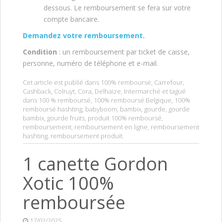
dessous. Le remboursement se fera sur votre
compte bancaire.
Demandez votre remboursement.
Condition
: un remboursement par ticket de caisse,
personne, numéro de téléphone et e-mail.
Cet article est publié dans
100% remboursé
,
Carrefour
,
Cashback
,
Colruyt
,
Cora
,
Delhaize
,
Intermarché
et tagué
dans
100 % remboursé
,
100% remboursé Belgique
,
100%
remboursé hashting
,
babyboom
,
bambix
,
gourde
,
gourde
bambix
,
gourde fruits
,
produit 100% remboursé
,
remboursement
,
remboursement en ligne
,
remboursement
hashting
,
remboursement produit
.
1 canette Gordon
Xotic 100%
remboursée
17/02/2025