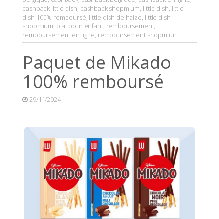
cashback little dish
,
cashback shopmium
,
little dish
,
little
dish 100% remboursé
,
little dish delhaize
,
little dish
shopmium
,
plat pour enfant
,
remboursement
,
remboursement en ligne
,
remboursement shopmium
.
Paquet de Mikado
100% remboursé
29/11/2024