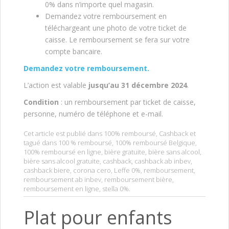
0% dans n’importe quel magasin.
Demandez votre remboursement en
téléchargeant une photo de votre ticket de
caisse. Le remboursement se fera sur votre
compte bancaire.
Demandez votre remboursement.
L’action est valable
jusqu’au 31 décembre 2024
.
Condition
: un remboursement par ticket de caisse,
personne, numéro de téléphone et e-mail.
Cet article est publié dans
100% remboursé
,
Cashback
et
tagué dans
100 % remboursé
,
100% remboursé Belgique
,
100% remboursé en ligne
,
bière gratuite
,
bière sans alcool
,
bière sans alcool gratuite
,
cashback
,
cashback ab inbev
,
cashback biere
,
corona cero
,
Leffe 0%
,
remboursement
,
remboursement ab inbev
,
remboursement bière
,
remboursement en ligne
,
stella 0%
.
Plat pour enfants