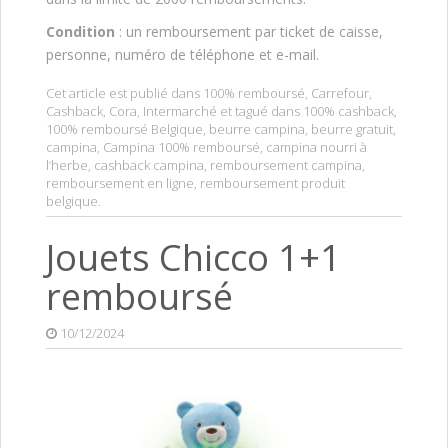
Condition
: un remboursement par ticket de caisse,
personne, numéro de téléphone et e-mail.
Cet article est publié dans
100% remboursé
,
Carrefour
,
Cashback
,
Cora
,
Intermarché
et tagué dans
100% cashback
,
100% remboursé Belgique
,
beurre campina
,
beurre gratuit
,
campina
,
Campina 100% remboursé
,
campina nourri à
l’herbe
,
cashback campina
,
remboursement campina
,
remboursement en ligne
,
remboursement produit
belgique
.
Jouets Chicco 1+1
remboursé
10/12/2024