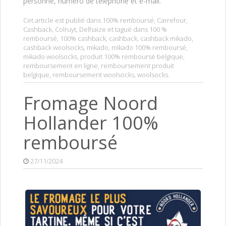
personne, numéro de téléphone et e-mail.
Cet article est publié dans
100% remboursé
,
Carrefour
,
Cashback
,
Colruyt
,
Delhaize
et tagué dans
100 %
remboursé
,
100% cashback
,
cashback
,
cashback mikado
,
cashback woolsocks
,
mikado
,
mikado 100% remboursé
,
mikado woolsocks
,
produit 100% remboursé belgique
,
remboursement en ligne
,
remboursement produit
belgique
,
remboursement woolsocks
,
woolsocks
.
Fromage Noord
Hollander 100%
remboursé
27/11/2024