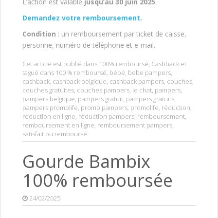
L’action est valable
jusqu’au 30 juin 2025
.
Demandez votre remboursement.
Condition
: un remboursement par ticket de caisse,
personne, numéro de téléphone et e-mail.
Cet article est publié dans
100% remboursé
,
Cashback
et
tagué dans
100 % remboursé
,
bébé
,
bebe pampers
,
cashback
,
cashback belgique
,
cashback pampers
,
couches
,
couches gratuites
,
couches pampers
,
le chat
,
pampers
,
pampers belgique
,
pampers gratuit
,
pampers gratuits
,
pampers promolife
,
promo pampers
,
promolife
,
réduction
,
réduction en ligne
,
réduction pampers
,
remboursement
,
remboursement en ligne
,
remboursement pampers
,
satisfait ou remboursé
.
Gourde Bambix
100% remboursée
24/02/2025