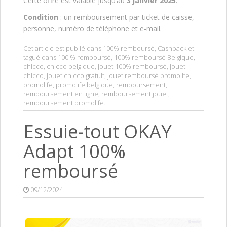
Cette offre est valable jusqu’au
3 janvier 2025
.
Condition
: un remboursement par ticket de caisse,
personne, numéro de téléphone et e-mail.
Cet article est publié dans
100% remboursé
,
Cashback
et
tagué dans
100 % remboursé
,
100% remboursé Belgique
,
chicco
,
chicco belgique
,
jouet 100% remboursé
,
jouet
chicco
,
jouet chicco gratuit
,
jouet remboursé promolife
,
promolife
,
promolife belgique
,
remboursement
,
remboursement en ligne
,
remboursement jouet
,
remboursement promolife
.
Essuie-tout OKAY
Adapt 100%
remboursé
09/12/2024