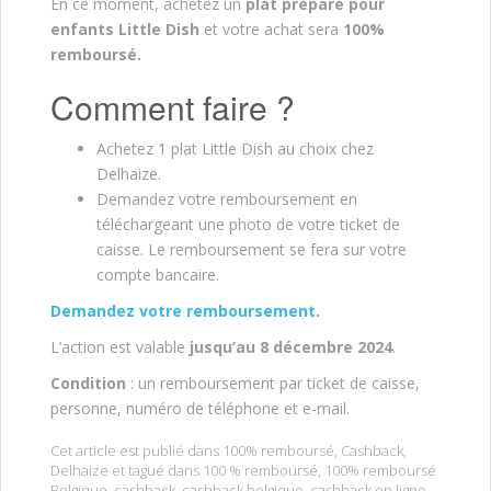
En ce moment, achetez un
plat préparé pour
enfants Little Dish
et votre achat sera
100%
remboursé.
Comment faire ?
Achetez 1 plat Little Dish au choix chez
Delhaize.
Demandez votre remboursement en
téléchargeant une photo de votre ticket de
caisse. Le remboursement se fera sur votre
compte bancaire.
Demandez votre remboursement.
L’action est valable
jusqu’au 8 décembre 2024
.
Condition
: un remboursement par ticket de caisse,
personne, numéro de téléphone et e-mail.
Cet article est publié dans
100% remboursé
,
Cashback
,
Delhaize
et tagué dans
100 % remboursé
,
100% remboursé
Belgique
,
cashback
,
cashback belgique
,
cashback en ligne
,