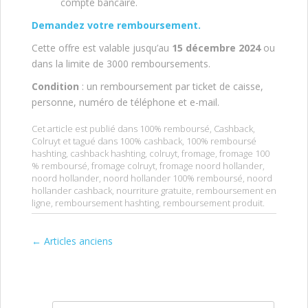
compte bancaire.
Demandez votre remboursement.
Cette offre est valable jusqu’au
15 décembre 2024
ou
dans la limite de 3000 remboursements.
Condition
: un remboursement par ticket de caisse,
personne, numéro de téléphone et e-mail.
Cet article est publié dans
100% remboursé
,
Cashback
,
Colruyt
et tagué dans
100% cashback
,
100% remboursé
hashting
,
cashback hashting
,
colruyt
,
fromage
,
fromage 100
% remboursé
,
fromage colruyt
,
fromage noord hollander
,
noord hollander
,
noord hollander 100% remboursé
,
noord
hollander cashback
,
nourriture gratuite
,
remboursement en
ligne
,
remboursement hashting
,
remboursement produit
.
←
Articles anciens
Post navigation
Rechercher :