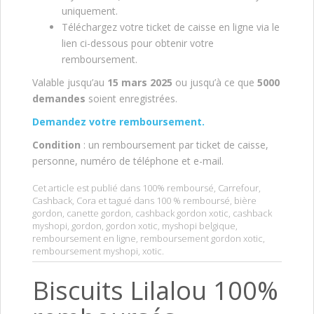
uniquement.
Téléchargez votre ticket de caisse en ligne via le
lien ci-dessous pour obtenir votre
remboursement.
Valable jusqu’au
15 mars 2025
ou jusqu’à ce que
5000
demandes
soient enregistrées.
Demandez votre remboursement.
Condition
: un remboursement par ticket de caisse,
personne, numéro de téléphone et e-mail.
Cet article est publié dans
100% remboursé
,
Carrefour
,
Cashback
,
Cora
et tagué dans
100 % remboursé
,
bière
gordon
,
canette gordon
,
cashback gordon xotic
,
cashback
myshopi
,
gordon
,
gordon xotic
,
myshopi belgique
,
remboursement en ligne
,
remboursement gordon xotic
,
remboursement myshopi
,
xotic
.
Biscuits Lilalou 100%