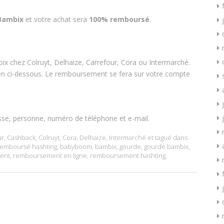
Bambix
et votre achat sera
100% remboursé
.
oix chez Colruyt, Delhaize, Carrefour, Cora ou Intermarché.
 lien ci-dessous. Le remboursement se fera sur votre compte
sse, personne, numéro de téléphone et e-mail.
ur
,
Cashback
,
Colruyt
,
Cora
,
Delhaize
,
Intermarché
et tagué dans
emboursé hashting
,
babyboom
,
bambix
,
gourde
,
gourde bambix
,
ent
,
remboursement en ligne
,
remboursement hashting
,