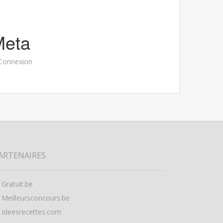
Meta
Connexion
ARTENAIRES
Gratuit.be
Meilleursconcours.be
Ideesrecettes.com