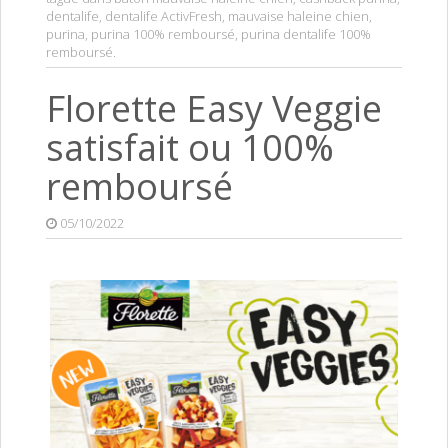
dentalife
,
dentalife ActivFresh
,
mauvaise haleine chien
,
purina
,
purina 100% remboursé
,
purina dentalife 100%
remboursé
.
Florette Easy Veggie
satisfait ou 100%
remboursé
05/10/2022