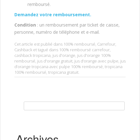
remboursé.
Demandez votre remboursement.
Condition
: un remboursement par ticket de caisse,
personne, numéro de téléphone et e-mail.
Cet article est publié dans
100% remboursé
,
Carrefour
,
Cashback
et tagué dans
100% remboursé carrefour
,
cashback tropicana
,
jus d'orange
,
jus d'orange 100%
remboursé
,
jus d'orange gratuit
,
jus d’orange avec pulpe
,
jus
d’orange tropcana avec pulpe 100% remboursé
,
tropicana
100% remboursé
,
tropicana gratuit
.
Rechercher :
Archives