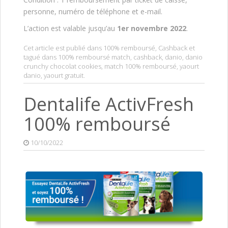
personne, numéro de téléphone et e-mail.
L’action est valable jusqu’au
1er novembre 2022
.
Cet article est publié dans
100% remboursé
,
Cashback
et
tagué dans
100% remboursé match
,
cashback
,
danio
,
danio
crunchy chocolat cookies
,
match 100% remboursé
,
yaourt
danio
,
yaourt gratuit
.
Dentalife ActivFresh
100% remboursé
10/10/2022