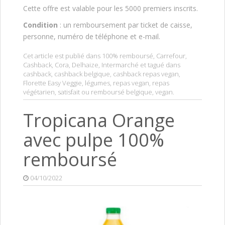
Cette offre est valable pour les 5000 premiers inscrits.
Condition
: un remboursement par ticket de caisse,
personne, numéro de téléphone et e-mail.
Cet article est publié dans
100% remboursé
,
Carrefour
,
Cashback
,
Cora
,
Delhaize
,
Intermarché
et tagué dans
cashback
,
cashback belgique
,
cashback repas vegan
,
Florette Easy Veggie
,
légumes
,
repas vegan
,
repas
végétarien
,
satisfait ou remboursé belgique
,
vegan
.
Tropicana Orange
avec pulpe 100%
remboursé
04/10/2022