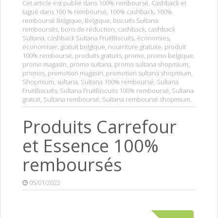
Cet article est publié dans
100% remboursé
,
Cashback
et
tagué dans
100 % remboursé
,
100% cashback
,
100%
remboursé Belgique
,
Belgique
,
biscuits Sultana
remboursés
,
bons de réduction
,
cashback
,
cashback
Sultana
,
cashback Sultana FruitBiscuits
,
économies
,
économiser
,
gratuit belgique
,
nourriture gratuite
,
produit
100% remboursé
,
produits gratuits
,
promo
,
promo belgique
,
promo magasin
,
promo sultana
,
promo sultana shopmium
,
promos
,
promotion magasin
,
promotion sultana shopmium
,
Shopmium
,
sultana
,
Sultana 100% remboursé
,
Sultana
FruitBiscuits
,
Sultana FruitBiscuits 100% remboursé
,
Sultana
gratuit
,
Sultana remboursé
,
Sultana remboursé shopmium
.
Produits Carrefour
et Essence 100%
remboursés
05/01/2022