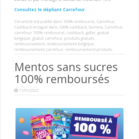
Consultez le dépliant Carrefour
.
Cet article est publié dans
100% remboursé
,
Carrefour
,
Cashback
et tagué dans
100% cashback
,
bionina
,
Carrefour
,
carrefour 100% remboursé
,
cashback
,
galler
,
gratuit
belgique
,
gratuit carrefour
,
produits gratuits
,
remboursement
,
remboursement belgique
,
remboursement carrefour
,
remboursement produits
.
Mentos sans sucres
100% remboursés
11/01/2022