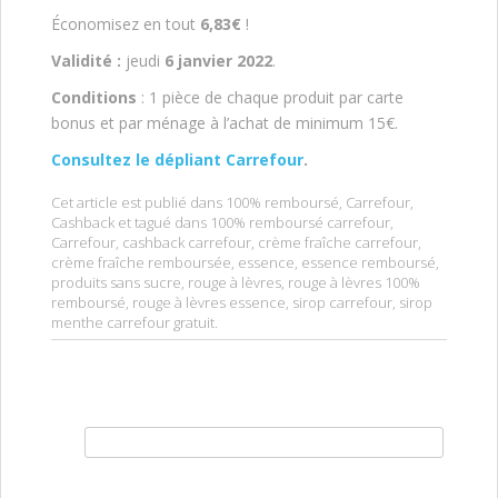
Économisez en tout
6,83€
!
Validité :
jeudi
6 janvier 2022
.
Conditions
: 1 pièce de chaque produit par carte
bonus et par ménage à l’achat de minimum 15€.
Consultez le dépliant Carrefour
.
Cet article est publié dans
100% remboursé
,
Carrefour
,
Cashback
et tagué dans
100% remboursé carrefour
,
Carrefour
,
cashback carrefour
,
crème fraîche carrefour
,
crème fraîche remboursée
,
essence
,
essence remboursé
,
produits sans sucre
,
rouge à lèvres
,
rouge à lèvres 100%
remboursé
,
rouge à lèvres essence
,
sirop carrefour
,
sirop
menthe carrefour gratuit
.
Rechercher :