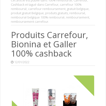
Cet article est publié dans
100% remboursé
,
Carrefour
,
Cashback
et tagué dans
Carrefour
,
carrefour 100%
remboursé
,
carrefour remboursement
,
gratuit belgique
,
produit gratuit Belgique
,
produits gratuits
,
remboursé
,
remboursé belgique 100% remboursé
,
remboursement
,
remboursement carrefour
.
Produits Carrefour,
Bionina et Galler
100% cashback
12/01/2022