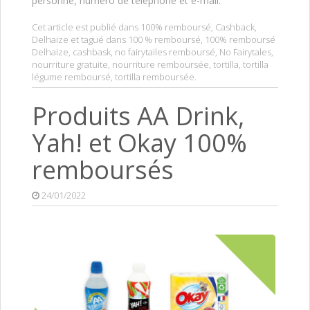
personne, numéro de téléphone et e-mail.
Cet article est publié dans
100% remboursé
,
Cashback
,
Delhaize
et tagué dans
100 % remboursé
,
100% remboursé
Delhaize
,
cashbask
,
no fairytailes remboursé
,
No Fairytales
,
nourriture gratuite
,
nourriture remboursée
,
tortilla
,
tortilla
légume remboursé
,
tortilla remboursée
.
Produits AA Drink,
Yah! et Okay 100%
remboursés
24/01/2022