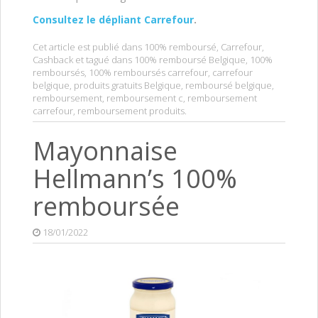
Consultez le dépliant Carrefour
.
Cet article est publié dans
100% remboursé
,
Carrefour
,
Cashback
et tagué dans
100% remboursé Belgique
,
100%
remboursés
,
100% remboursés carrefour
,
carrefour
belgique
,
produits gratuits Belgique
,
remboursé belgique
,
remboursement
,
remboursement c
,
remboursement
carrefour
,
remboursement produits
.
Mayonnaise
Hellmann’s 100%
remboursée
18/01/2022