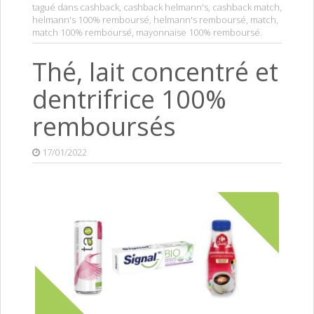
tagué dans
cashback
,
cashback helmann's
,
cashback match
,
helmann's 100% remboursé
,
helmann's remboursé
,
match
,
match 100% remboursé
,
mayonnaise 100% remboursé
.
Thé, lait concentré et
dentrifrice 100%
remboursés
17/01/2022