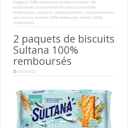
belgique 100% remboursé
,
bonbons mentos 100
remboursés
,
bonbons mentos sans sucres 100%
remboursés
,
cashback
,
cashback mentos
,
cashback mentos
sans sucres
,
mentos 100% remboursé
,
mentos 100%
remboursés
.
2 paquets de biscuits
Sultana 100%
remboursés
07/01/2022