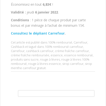
Économisez en tout
6,83€
!
Validité :
jeudi
6 janvier 2022
.
Conditions
: 1 pièce de chaque produit par carte
bonus et par ménage à l’achat de minimum 15€.
Consultez le dépliant Carrefour
.
Cet article est publié dans
100% remboursé
,
Carrefour
,
Cashback
et tagué dans
100% remboursé carrefour
,
Carrefour
,
cashback carrefour
,
crème fraîche carrefour
,
crème fraîche remboursée
,
essence
,
essence remboursé
,
produits sans sucre
,
rouge à lèvres
,
rouge à lèvres 100%
remboursé
,
rouge à lèvres essence
,
sirop carrefour
,
sirop
menthe carrefour gratuit
.
Rechercher :