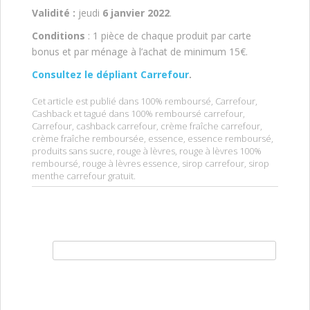
Validité :
jeudi
6 janvier 2022
.
Conditions
: 1 pièce de chaque produit par carte
bonus et par ménage à l’achat de minimum 15€.
Consultez le dépliant Carrefour
.
Cet article est publié dans
100% remboursé
,
Carrefour
,
Cashback
et tagué dans
100% remboursé carrefour
,
Carrefour
,
cashback carrefour
,
crème fraîche carrefour
,
crème fraîche remboursée
,
essence
,
essence remboursé
,
produits sans sucre
,
rouge à lèvres
,
rouge à lèvres 100%
remboursé
,
rouge à lèvres essence
,
sirop carrefour
,
sirop
menthe carrefour gratuit
.
Rechercher :