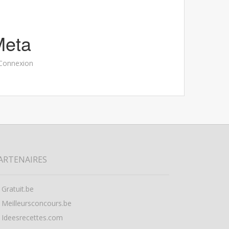
Meta
Connexion
ARTENAIRES
Gratuit.be
Meilleursconcours.be
Ideesrecettes.com