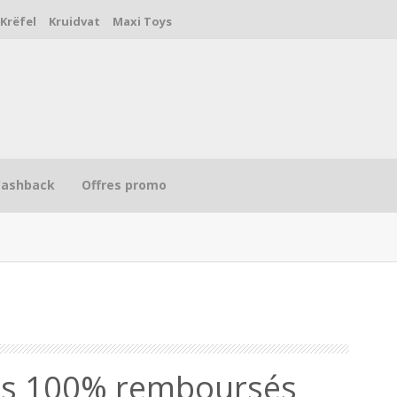
Krëfel
Kruidvat
Maxi Toys
Cashback
Offres promo
R
es 100% remboursés