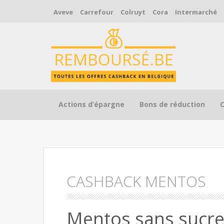
Aveve
Carrefour
Colruyt
Cora
Intermarché
Skip to content
Actions d’épargne
Bons de réduction
CASHBACK MENTOS
Mentos sans sucr