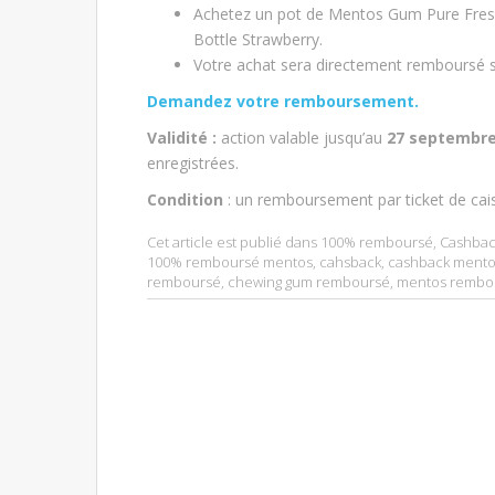
Achetez un pot de Mentos Gum Pure Fresh
Bottle Strawberry.
Votre achat sera directement remboursé su
Demandez votre remboursement.
V
alidité :
action valable jusqu’au
27 septembre
enregistrées.
Condition
: un remboursement par ticket de cai
Cet article est publié dans
100% remboursé
,
Cashbac
100% remboursé mentos
,
cahsback
,
cashback ment
remboursé
,
chewing gum remboursé
,
mentos rembo