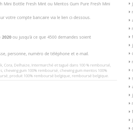
 Mini Bottle Fresh Mint ou Mentos Gum Pure Fresh Mini
r votre compte bancaire via le lien ci-dessous.
 2020
ou jusqu’à ce que 4500 demandes soient
sse, personne, numéro de téléphone et e-mail.
k
,
Cora
,
Delhaize
,
Intermarché
et tagué dans
100 % remboursé
,
os
,
chewing gum 100% remboursé
,
chewing gum mentos 100%
ursé
,
produit 100% remboursé belgique
,
remboursé belgique
.