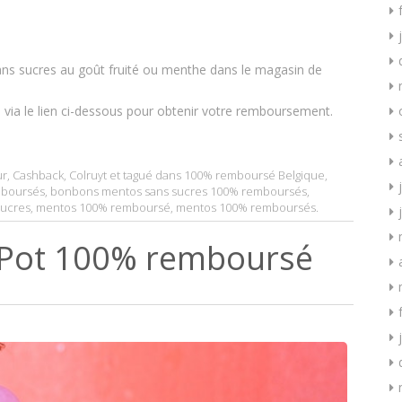
s sucres au goût fruité ou menthe dans le magasin de
e via le lien ci-dessous pour obtenir votre remboursement.
ur
,
Cashback
,
Colruyt
et tagué dans
100% remboursé Belgique
,
mboursés
,
bonbons mentos sans sucres 100% remboursés
,
sucres
,
mentos 100% remboursé
,
mentos 100% remboursés
.
Pot 100% remboursé