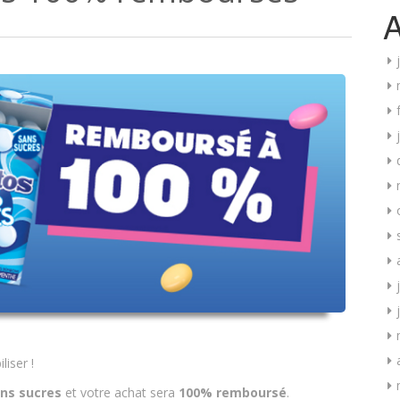
A
iser !
ns sucres
et votre achat sera
100% remboursé
.