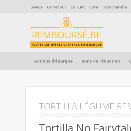
Aveve
Carrefour
Colruyt
Cora
Intermarché
Skip to content
Actions d’épargne
Bons de réduction
TORTILLA LÉGUME R
Tortilla No Fairyt