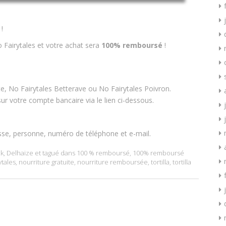
!
 Fairytales et votre achat sera
100% remboursé
!
e, No Fairytales Betterave ou No Fairytales Poivron.
r votre compte bancaire via le lien ci-dessous.
sse, personne, numéro de téléphone et e-mail.
k
,
Delhaize
et tagué dans
100 % remboursé
,
100% remboursé
ytales
,
nourriture gratuite
,
nourriture remboursée
,
tortilla
,
tortilla