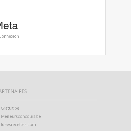
Meta
Connexion
ARTENAIRES
Gratuit.be
Meilleursconcours.be
Ideesrecettes.com