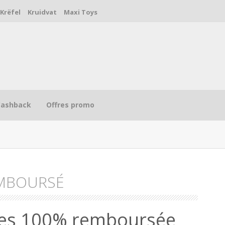
Krëfel
Kruidvat
Maxi Toys
Cashback
Offres promo
EMBOURSÉ
R
ales 100% remboursée