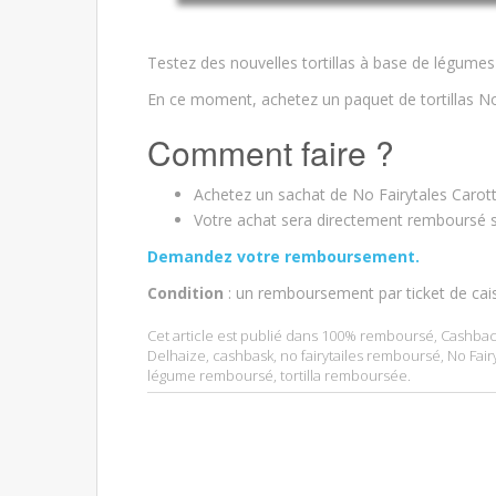
Testez des nouvelles tortillas à base de légumes 
En ce moment, achetez un paquet de tortillas No
Comment faire ?
Achetez un sachat de No Fairytales Carott
Votre achat sera directement remboursé su
Demandez votre remboursement.
Condition
: un remboursement par ticket de cai
Cet article est publié dans
100% remboursé
,
Cashbac
Delhaize
,
cashbask
,
no fairytailes remboursé
,
No Fair
légume remboursé
,
tortilla remboursée
.