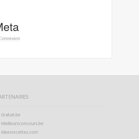
Meta
Connexion
ARTENAIRES
Gratuit.be
Meilleursconcours.be
Ideesrecettes.com