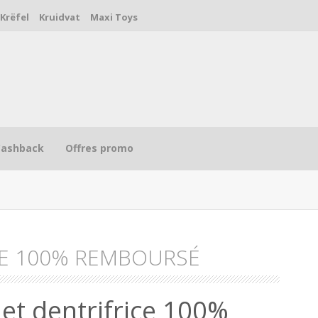
Krëfel
Kruidvat
Maxi Toys
Cashback
Offres promo
E 100% REMBOURSÉ
R
 et dentrifrice 100%