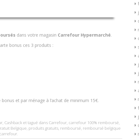
oursés
dans votre magasin
Carrefour Hypermarché
.
arte bonus ces 3 produits :
te bonus et par ménage à l’achat de minimum 15€.
ur
,
Cashback
et tagué dans
Carrefour
,
carrefour 100% remboursé
,
ratuit Belgique
,
produits gratuits
,
remboursé
,
remboursé belgique
carrefour
.