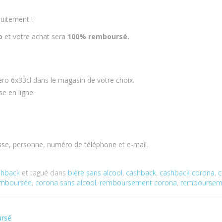
uitement !
o
et votre achat sera
100% remboursé.
ro 6x33cl dans le magasin de votre choix.
e en ligne.
sse, personne, numéro de téléphone et e-mail.
shback
et tagué dans
bière sans alcool
,
cashback
,
cashback corona
,
c
emboursée
,
corona sans alcool
,
remboursement corona
,
rembourseme
ursé