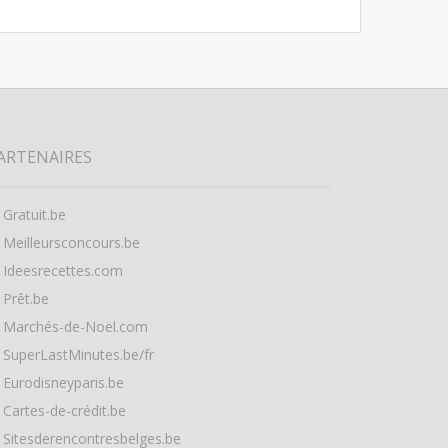
ARTENAIRES
Gratuit.be
Meilleursconcours.be
Ideesrecettes.com
Prêt.be
Marchés-de-Noël.com
SuperLastMinutes.be/fr
Eurodisneyparis.be
Cartes-de-crédit.be
Sitesderencontresbelges.be