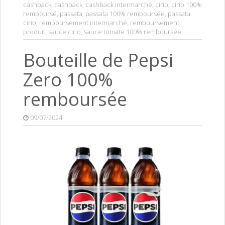
cashback
,
cashback
,
cashback intermarché
,
cirio
,
cirio 100%
remboursé
,
passata
,
passata 100% remboursée
,
passata
cirio
,
remboursement intermarché
,
remboursement
produit
,
sauce cirio
,
sauce tomate 100% remboursée
.
Bouteille de Pepsi
Zero 100%
remboursée
09/07/2024