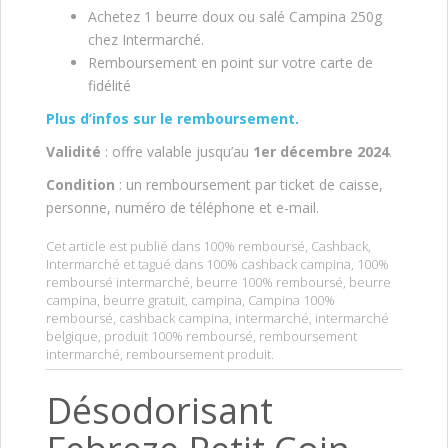
Achetez 1 beurre doux ou salé Campina 250g
chez Intermarché.
Remboursement en point sur votre carte de
fidélité
Plus d’infos sur le remboursement.
Validité
: offre valable jusqu’au
1er décembre
2024
.
Condition
: un remboursement par ticket de caisse,
personne, numéro de téléphone et e-mail.
Cet article est publié dans
100% remboursé
,
Cashback
,
Intermarché
et tagué dans
100% cashback campina
,
100%
remboursé intermarché
,
beurre 100% remboursé
,
beurre
campina
,
beurre gratuit
,
campina
,
Campina 100%
remboursé
,
cashback campina
,
intermarché
,
intermarché
belgique
,
produit 100% remboursé
,
remboursement
intermarché
,
remboursement produit
.
Désodorisant