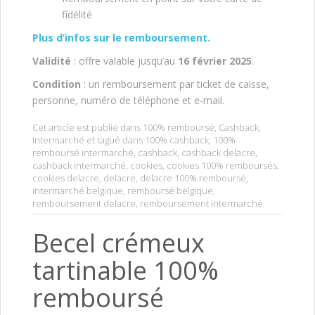
fidélité
Plus d’infos sur le remboursement.
Validité
: offre valable jusqu’au
16 février 2025
.
Condition
: un remboursement par ticket de caisse,
personne, numéro de téléphone et e-mail.
Cet article est publié dans
100% remboursé
,
Cashback
,
Intermarché
et tagué dans
100% cashback
,
100%
remboursé intermarché
,
cashback
,
cashback delacre
,
cashback intermarché
,
cookies
,
cookies 100% remboursés
,
cookies delacre
,
delacre
,
delacre 100% remboursé
,
intermarché belgique
,
remboursé belgique
,
remboursement delacre
,
remboursement intermarché
.
Becel crémeux
tartinable 100%
remboursé