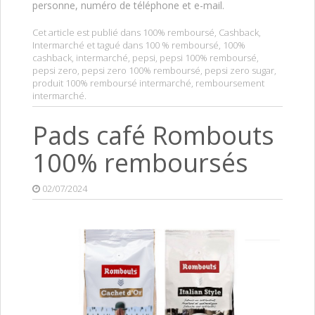
personne, numéro de téléphone et e-mail.
Cet article est publié dans
100% remboursé
,
Cashback
,
Intermarché
et tagué dans
100 % remboursé
,
100%
cashback
,
intermarché
,
pepsi
,
pepsi 100% remboursé
,
pepsi zero
,
pepsi zero 100% remboursé
,
pepsi zero sugar
,
produit 100% remboursé intermarché
,
remboursement
intermarché
.
Pads café Rombouts
100% remboursés
02/07/2024