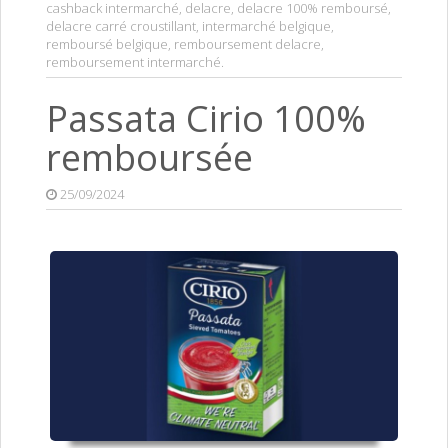
cashback intermarché
,
delacre
,
delacre 100% remboursé
,
delacre carré croustillant
,
intermarché belgique
,
remboursé belgique
,
remboursement delacre
,
remboursement intermarché
.
Passata Cirio 100%
remboursée
25/09/2024