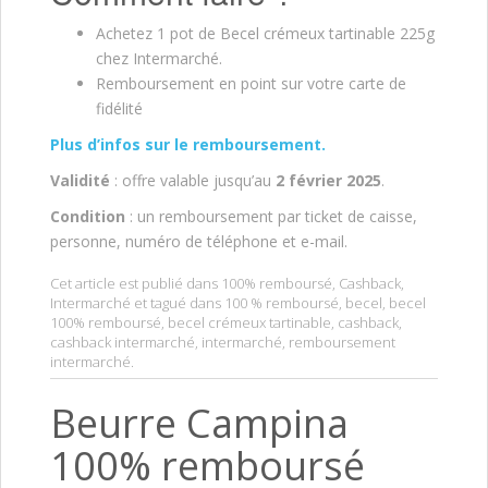
Achetez 1 pot de Becel crémeux tartinable 225g
chez Intermarché.
Remboursement en point sur votre carte de
fidélité
Plus d’infos sur le remboursement.
Validité
: offre valable jusqu’au
2 février 2025
.
Condition
: un remboursement par ticket de caisse,
personne, numéro de téléphone et e-mail.
Cet article est publié dans
100% remboursé
,
Cashback
,
Intermarché
et tagué dans
100 % remboursé
,
becel
,
becel
100% remboursé
,
becel crémeux tartinable
,
cashback
,
cashback intermarché
,
intermarché
,
remboursement
intermarché
.
Beurre Campina
100% remboursé