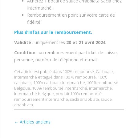
Achetez 1 bocal de sauce arrabbiata Sacla chez
Intermarché.
Remboursement en point sur votre carte de
fidélité
Plus d’infos sur le remboursement.
Validité
: uniquement les
20 et 21 avril 2024
.
Condition
: un remboursement par ticket de caisse,
personne, numéro de téléphone et e-mail.
Cet article est publié dans
100% remboursé
,
Cashback
,
Intermarché
et tagué dans
100 % remboursé
,
100%
cashback
,
100% cashback Intermarché
,
100% remboursé
Belgique
,
100% remboursé intermarché
,
intermarché
,
intermarché belgique
,
produit 100% remboursé
,
remboursement intermarché
,
sacla arrabbiata
,
sauce
arrabbiata
.
←
Articles anciens
Post navigation