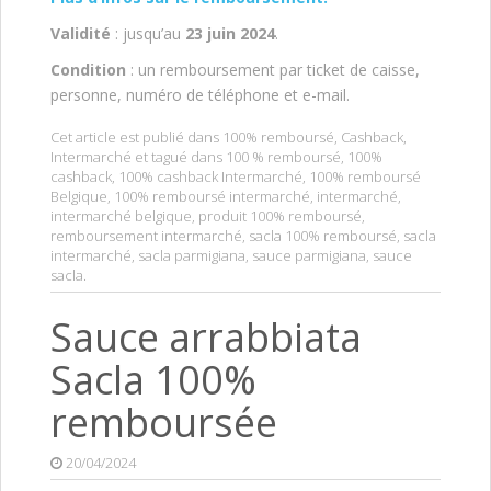
Validité
: jusqu’au
23 juin
2024
.
Condition
: un remboursement par ticket de caisse,
personne, numéro de téléphone et e-mail.
Cet article est publié dans
100% remboursé
,
Cashback
,
Intermarché
et tagué dans
100 % remboursé
,
100%
cashback
,
100% cashback Intermarché
,
100% remboursé
Belgique
,
100% remboursé intermarché
,
intermarché
,
intermarché belgique
,
produit 100% remboursé
,
remboursement intermarché
,
sacla 100% remboursé
,
sacla
intermarché
,
sacla parmigiana
,
sauce parmigiana
,
sauce
sacla
.
Sauce arrabbiata
Sacla 100%
remboursée
20/04/2024