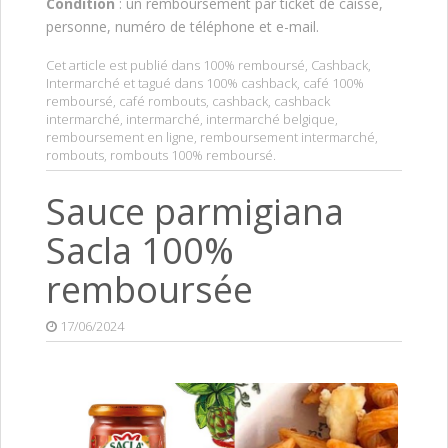
Condition
: un remboursement par ticket de caisse,
personne, numéro de téléphone et e-mail.
Cet article est publié dans
100% remboursé
,
Cashback
,
Intermarché
et tagué dans
100% cashback
,
café 100%
remboursé
,
café rombouts
,
cashback
,
cashback
intermarché
,
intermarché
,
intermarché belgique
,
remboursement en ligne
,
remboursement intermarché
,
rombouts
,
rombouts 100% remboursé
.
Sauce parmigiana
Sacla 100%
remboursée
17/06/2024