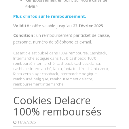
Remboursement en point sur votre carte de
fidélité
Plus d’infos sur le remboursement.
Validité
: offre valable jusqu’au
23 février 2025
.
Condition
: un remboursement par ticket de caisse,
personne, numéro de téléphone et e-mail.
Cet article est publié dans
100% remboursé
,
Cashback
,
Intermarché
et tagué dans
100% cashback
,
100%
remboursé intermarché
,
cashback
,
cashback fanta
,
cashback intermarché
,
fanta
,
fanta tutti frutti
,
fanta zero
,
fanta zero sugar cashback
,
intermarché belgique
,
remboursé belgique
,
remboursement delacre
,
remboursement intermarché
.
Cookies Delacre
100% remboursés
11/02/2025