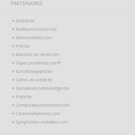
PARTENAIRES
Gratuit.be
Meilleursconcours.be
Ideesrecettes.com
Prêt.be
Marchés-de-Noël.com
SuperLastMinutes.be/fr
Eurodisneyparis.be
Cartes-de-crédit.be
Sitesderencontresbelges.be
Prets.be
Comparateurassurances.be
Carencevitamines.com
Symptomes-maladies.com