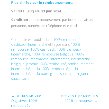
Plus d’infos sur le remboursement.
Validité
: jusqu’au
23 juin
2024
.
Condition
: un remboursement par ticket de caisse,
personne, numéro de téléphone et e-mail.
Cet article est publié dans
100% remboursé
,
Cashback
,
Intermarché
et tagué dans
100 %
remboursé
,
100% cashback
,
100% cashback
Intermarché
,
100% remboursé Belgique
,
100%
remboursé intermarché
,
intermarché
,
intermarché
belgique
,
produit 100% remboursé
,
remboursement
intermarché
,
sacla 100% remboursé
,
sacla
intermarché
,
sacla parmigiana
,
sauce parmigiana
,
sauce sacla
.
←
Biscuits Mc Vitie’s
Bretzels Flipz McVittie’s
Post navigation
Digestives 100%
100% remboursés
→
remboursés