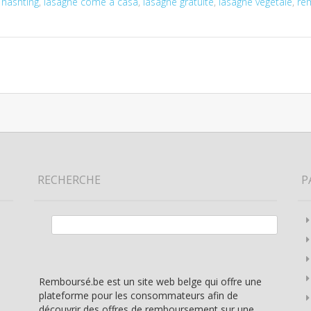
,
hashting
,
lasagne come a casa
,
lasagne gratuite
,
lasagne végétale
,
re
RECHERCHE
P
Rechercher :
Remboursé.be est un site web belge qui offre une
plateforme pour les consommateurs afin de
découvrir des offres de remboursement sur une