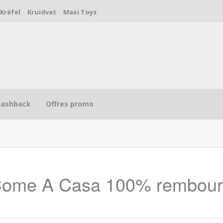
Krëfel
Kruidvat
Maxi Toys
Cashback
Offres promo
 Come A Casa 100% rembou