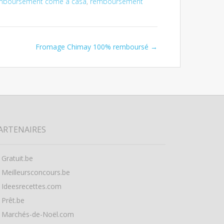
mboursement come a casa
,
remboursement
Fromage Chimay 100% remboursé
→
ARTENAIRES
Gratuit.be
Meilleursconcours.be
Ideesrecettes.com
Prêt.be
Marchés-de-Noël.com