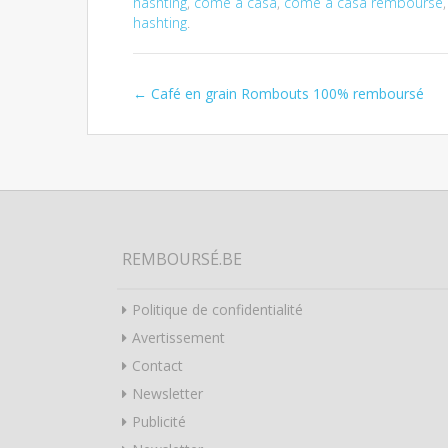
hashting
,
come a casa
,
come a casa remboursé
hashting
.
←
Café en grain Rombouts 100% remboursé
Post navigation
REMBOURSÉ.BE
Politique de confidentialité
Avertissement
Contact
Newsletter
Publicité