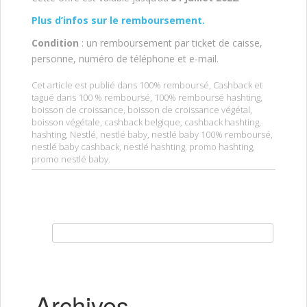
Plus d’infos sur le remboursement.
Condition
: un remboursement par ticket de caisse,
personne, numéro de téléphone et e-mail.
Cet article est publié dans
100% remboursé
,
Cashback
et
tagué dans
100 % remboursé
,
100% remboursé hashting
,
boisson de croissance
,
boisson de croissance végétal
,
boisson végétale
,
cashback belgique
,
cashback hashting
,
hashting
,
Nestlé
,
nestlé baby
,
nestlé baby 100% remboursé
,
nestlé baby cashback
,
nestlé hashting
,
promo hashting
,
promo nestlé baby
.
Rechercher :
Archives