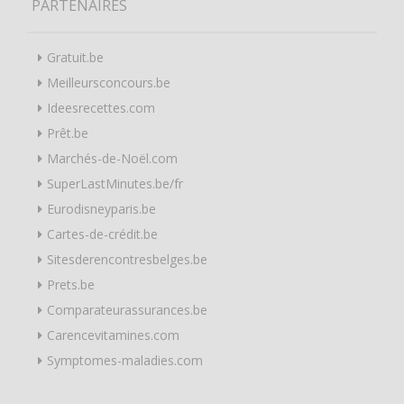
PARTENAIRES
Gratuit.be
Meilleursconcours.be
Ideesrecettes.com
Prêt.be
Marchés-de-Noël.com
SuperLastMinutes.be/fr
Eurodisneyparis.be
Cartes-de-crédit.be
Sitesderencontresbelges.be
Prets.be
Comparateurassurances.be
Carencevitamines.com
Symptomes-maladies.com