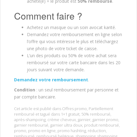
acheté(e) = le produit est
50% remboursé
.
Comment faire ?
Achetez un masque ou un soin avocat karité.
Demandez votre remboursement en ligne selon
l’offre qui vous intéresse le plus et téléchargez
une photo de votre ticket de caisse.
L’un des produits ou 50% de votre achat sera
remboursé sur votre carte bancaire dans les 20
jours suivant votre demande.
Demandez votre remboursement
.
Condition
: un seul remboursement par personne et
par compte bancaire.
Cet article est publié dans
Offres promo
,
Partiellement
remboursé
et tagué dans
1+1 gratuit
,
50% remboursé
,
après-shampoing
,
crème cheveux
,
garnier
,
garnier promo
,
garnier remboursé
,
garnier ultra doux
,
produit remboursé
,
promo
,
promo en ligne
,
promo hashting
,
réduction
,
remboursé
,
remboursé belgique
,
shampoing
,
shampoing