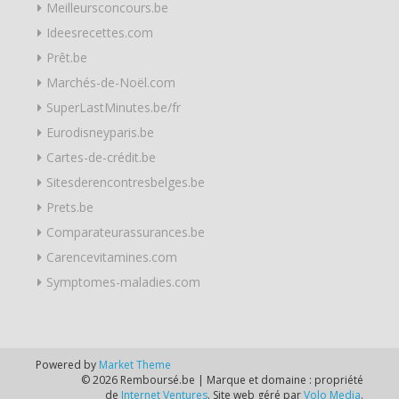
Meilleursconcours.be
Ideesrecettes.com
Prêt.be
Marchés-de-Noël.com
SuperLastMinutes.be/fr
Eurodisneyparis.be
Cartes-de-crédit.be
Sitesderencontresbelges.be
Prets.be
Comparateurassurances.be
Carencevitamines.com
Symptomes-maladies.com
Powered by
Market Theme
© 2026 Remboursé.be | Marque et domaine : propriété
de
Internet Ventures
. Site web géré par
Volo Media
.