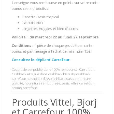
L’enseigne vous rembourse en points sur votre carte
bonus ces 4 produits :
Canette Oasis tropical
Biscuits NAT
Lingettes Huggies et bien d’autres
Validité
:
du
mercredi 22 au lundi 27 septembre
Conditions
: 1 pièce de chaque produit par carte
bonus et par ménage à l’achat de minimum 15€.
Consultez le dépliant Carrefour
.
Cet article est publié dans
100% remboursé
,
Carrefour
,
Cashback
et tagué dans
cashback biscuits
,
cashback
carrefour
,
cashback days
,
cashback oasis
,
nourriture
gratuite
,
nourriture remboursée
,
oasis
,
offre carrefour
,
promo carrefour
.
Produits Vittel, Bjorj
et Carrefour 100%