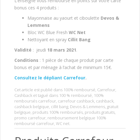
L’enseigne vous rembourse en points sur votre carte
bonus ces 4 produits :
Mayonnaise au yaourt et ciboulette
Devos &
Lemmens
Bloc WC Blue Fresh
WC Net
Nettoyant en spray
Cillit Bang
Validité
: jeudi
18 mars 2021
.
Conditions
: 1 pièce de chaque produit par carte
bonus et par ménage à l’achat de minimum 15€.
Consultez le dépliant Carrefour
.
Cet article est publié dans
100% remboursé
,
Carrefour
,
Cashback
et tagué dans
100 % remboursé
,
100%
remboursés carrefour
,
carrefour cashback
,
cashback
,
cashback belgique
,
cillit bang
,
Devos & Lemmens
,
gratuit
belgique
,
produits 100% remboursés
,
produits gratuits
,
promo carrefour
,
remboursement belgique 100%
remboursé carrefour
,
WC net
.