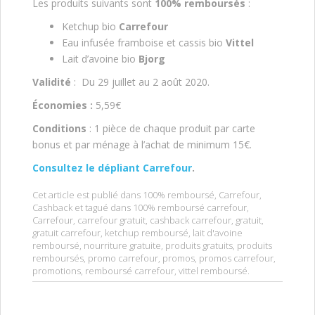
Les produits suivants sont
100% remboursés
:
Ketchup bio
Carrefour
Eau infusée framboise et cassis bio
Vittel
Lait d’avoine bio
Bjorg
Validité
: Du 29 juillet au 2 août 2020.
Économies :
5,59€
Conditions
: 1 pièce de chaque produit par carte
bonus et par ménage à l’achat de minimum 15€.
Consultez le dépliant Carrefour
.
Cet article est publié dans
100% remboursé
,
Carrefour
,
Cashback
et tagué dans
100% remboursé carrefour
,
Carrefour
,
carrefour gratuit
,
cashback carrefour
,
gratuit
,
gratuit carrefour
,
ketchup remboursé
,
lait d'avoine
remboursé
,
nourriture gratuite
,
produits gratuits
,
produits
remboursés
,
promo carrefour
,
promos
,
promos carrefour
,
promotions
,
remboursé carrefour
,
vittel remboursé
.