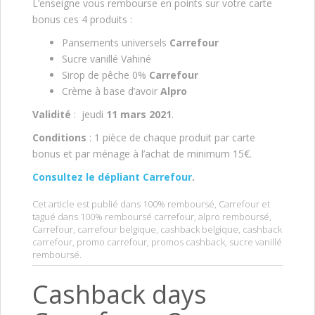
L’enseigne vous rembourse en points sur votre carte
bonus ces 4 produits :
Pansements universels
Carrefour
Sucre vanillé Vahiné
Sirop de pêche 0%
Carrefour
Crème à base d’avoir
Alpro
Validité
: jeudi
11 mars 2021
.
Conditions
: 1 pièce de chaque produit par carte
bonus et par ménage à l’achat de minimum 15€.
Consultez le dépliant Carrefour
.
Cet article est publié dans
100% remboursé
,
Carrefour
et
tagué dans
100% remboursé carrefour
,
alpro remboursé
,
Carrefour
,
carrefour belgique
,
cashback belgique
,
cashback
carrefour
,
promo carrefour
,
promos cashback
,
sucre vanillé
remboursé
.
Cashback days