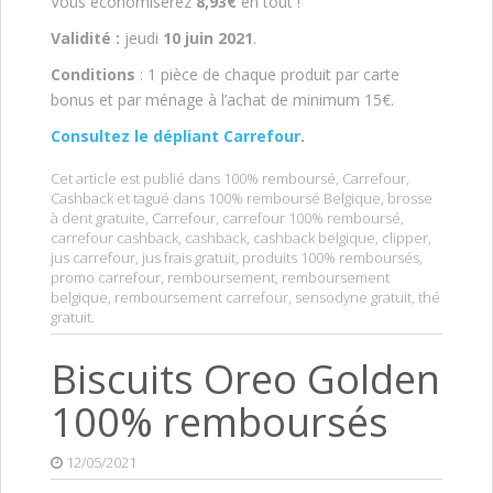
Vous économiserez
8,93€
en tout !
Validité :
jeudi
10 juin 2021
.
Conditions
: 1 pièce de chaque produit par carte
bonus et par ménage à l’achat de minimum 15€.
Consultez le dépliant Carrefour
.
Cet article est publié dans
100% remboursé
,
Carrefour
,
Cashback
et tagué dans
100% remboursé Belgique
,
brosse
à dent gratuite
,
Carrefour
,
carrefour 100% remboursé
,
carrefour cashback
,
cashback
,
cashback belgique
,
clipper
,
jus carrefour
,
jus frais gratuit
,
produits 100% remboursés
,
promo carrefour
,
remboursement
,
remboursement
belgique
,
remboursement carrefour
,
sensodyne gratuit
,
thé
gratuit
.
Biscuits Oreo Golden
100% remboursés
12/05/2021