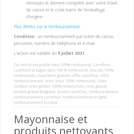
renvoyez-le dûment complété avec votre ticket
de caisse et le code-barre de l’emballage
d’origine.
Plus d’infos sur le remboursement.
Condition
: un remboursement par ticket de caisse,
personne, numéro de téléphone et e-mail.
L’action est valable du
9 juillet 2021
.
Cet article est publié dans
100% remboursé
,
Carrefour
,
Cashback
et tagué dans
100 % remboursé
,
biscuits 100%
remboursés
,
nourriture gratuite
,
offre carrefour
,
offre
remboursement
,
oreo
,
oreo 100% remboursé
,
Oreo
Golden
,
oreo golden 100% remboursés
,
oreo gratuit
,
produit gratuit Belgique
,
promo carrefour
,
remboursement
,
remboursement carrefour
,
remboursement en ligne
,
remboursement produit
.
Mayonnaise et
produits nettoyants