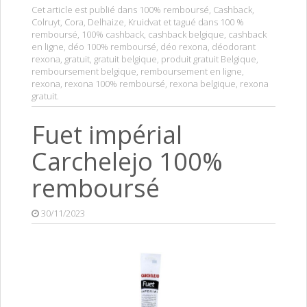
Cet article est publié dans
100% remboursé
,
Cashback
,
Colruyt
,
Cora
,
Delhaize
,
Kruidvat
et tagué dans
100 %
remboursé
,
100% cashback
,
cashback belgique
,
cashback
en ligne
,
déo 100% remboursé
,
déo rexona
,
déodorant
rexona
,
gratuit
,
gratuit belgique
,
produit gratuit Belgique
,
remboursement belgique
,
remboursement en ligne
,
rexona
,
rexona 100% remboursé
,
rexona belgique
,
rexona
gratuit
.
Fuet impérial
Carchelejo 100%
remboursé
30/11/2023