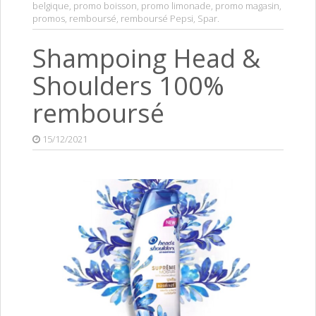
belgique
,
promo boisson
,
promo limonade
,
promo magasin
,
promos
,
remboursé
,
remboursé Pepsi
,
Spar
.
Shampoing Head &
Shoulders 100%
remboursé
15/12/2021