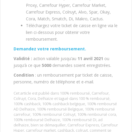
Proxy, Carrefour Hyper, Carrefour Market,
Carrefour Express, Colruyt, Alvo, Spar, Okay,
Cora, Match, Smatch, Di, Makro, Cactus.
Téléchargez votre ticket de caisse en ligne via le
lien ci-dessous pour obtenir votre
remboursement.
Demandez votre remboursement.
V
alidité :
action valable jusqu’au
11 avril 2021
ou
jusqu’à ce que
5000
demandes soient enregistrées.
Condition
: un remboursement par ticket de caisse,
personne, numéro de téléphone et e-mail.
Cet article est publié dans
100% remboursé
,
Carrefour
,
Colruyt
,
Cora
,
Delhaize
et tagué dans
100 % remboursé
,
100% cashback
,
100% cashback belgique
,
100% remboursé
AD Delhaize
,
100% remboursé Belgique
,
100% remboursé
carrefour
,
100% remboursé Colruyt
,
100% remboursé cora
,
100% remboursé Delhaize
,
100% remboursé Di
,
ad
delhaize
,
bien se démaquiller
,
Carrefour Express
,
Carrefour
Hyper
,
carrefour market
,
cashback
,
colruyt
,
comment se