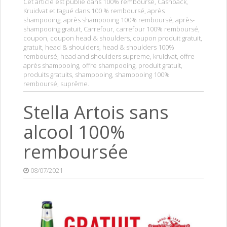
Cet article est publié dans
100% remboursé
,
Cashback
,
Kruidvat
et tagué dans
100 % remboursé
,
après
shampooing
,
après shampooing 100% remboursé
,
après-
shampooing gratuit
,
Carrefour
,
carrefour 100% remboursé
,
coupon
,
coupon head & shoulders
,
coupon produit gratuit
,
gratuit
,
head & shoulders
,
head & shoulders 100%
remboursé
,
head and shoulders supreme
,
kruidvat
,
offre
après shampooing
,
offre shampooing
,
produit gratuit
,
produits gratuits
,
shampooing
,
shampooing 100%
remboursé
,
suprême
.
Stella Artois sans
alcool 100%
remboursée
08/07/2021