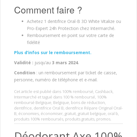
Comment faire ?
Achetez 1 dentifrice Oral-B 3D White Vitalize ou
Pro-Expert 24h Protection chez Intermarché.
Remboursement en point sur votre carte de
fidélité
Plus d’infos sur le remboursement.
Validité :
jusqu’au
3 mars 2024
.
Condition
: un remboursement par ticket de caisse,
personne, numéro de téléphone et e-mail.
Cet article est publié dans
100% remboursé
,
Cashback
,
Intermarché
et tagué dans
100 % remboursé
,
100%
remboursé Belgique
,
Belgique
,
bons de réduction
,
dentifrice
,
dentifrice Oral B
,
dentifrice Répare Original Oral-
B
,
économies
,
économiser
,
gratuit
,
gratuit belgique
,
oral b
,
produits 100% remboursés
,
produits gratuits
,
promos
.
Déodorant Axe 100%