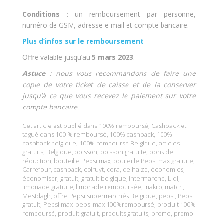
Conditions
: un remboursement par personne,
numéro de GSM, adresse e-mail et compte bancaire.
Plus d’infos sur le remboursement
Offre valable jusqu’au
5 mars 2023
.
Astuce
: nous vous recommandons de faire une
copie de votre ticket de caisse et de la conserver
jusqu’à ce que vous recevez le paiement sur votre
compte bancaire.
Cet article est publié dans
100% remboursé
,
Cashback
et
tagué dans
100 % remboursé
,
100% cashback
,
100%
cashback belgique
,
100% remboursé Belgique
,
articles
gratuits
,
Belgique
,
boisson
,
boisson gratuite
,
bons de
réduction
,
bouteille Pepsi max
,
bouteille Pepsi max gratuite
,
Carrefour
,
cashback
,
colruyt
,
cora
,
delhaize
,
économies
,
économiser
,
gratuit
,
gratuit belgique
,
intermarché
,
Lidl
,
limonade gratuite
,
limonade remboursée
,
makro
,
match
,
Mestdagh
,
offre Pepsi supermarchés Belgique
,
pepsi
,
Pepsi
gratuit
,
Pepsi max
,
pepsi max 100%remboursé
,
produit 100%
remboursé
,
produit gratuit
,
produits gratuits
,
promo
,
promo