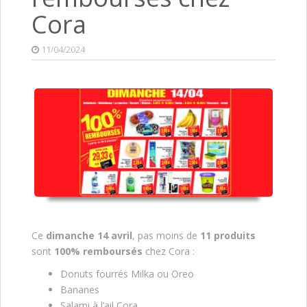
Cora
11/04/2024
Ce
dimanche 14 avril
, pas moins de
11 produits
sont
100% remboursés
chez Cora :
Donuts fourrés Milka ou Oreo
Bananes
Salami à l’ail Cora