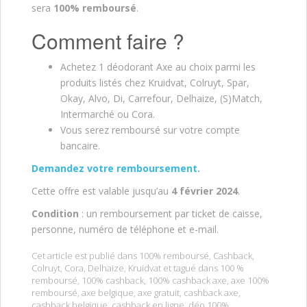
sera
100% remboursé
.
Comment faire ?
Achetez 1 déodorant Axe au choix parmi les
produits listés chez Kruidvat, Colruyt, Spar,
Okay, Alvo, Di, Carrefour, Delhaize, (S)Match,
Intermarché ou Cora.
Vous serez remboursé sur votre compte
bancaire.
Demandez votre remboursement.
Cette offre est valable jusqu’au
4 février 2024
.
Condition
: un remboursement par ticket de caisse,
personne, numéro de téléphone et e-mail.
Cet article est publié dans
100% remboursé
,
Cashback
,
Colruyt
,
Cora
,
Delhaize
,
Kruidvat
et tagué dans
100 %
remboursé
,
100% cashback
,
100% cashback axe
,
axe 100%
remboursé
,
axe belgique
,
axe gratuit
,
cashback axe
,
cashback belgique
,
cashback en ligne
,
déo 100%