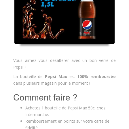
Vous aimez vous désaltérer avec un bon verre de
Pepsi ?
La bouteille de
Pepsi Max
est
100% remboursée
dans plusieurs magasin pour le moment !
Comment faire ?
Achetez 1 bouteille de Pepsi Max 50cl chez
Intermarché.
Remboursement en points sur votre carte de
fidélité.