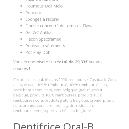
Houmous Deli Melo
Popcorn
Éponges à récurer
Double concentré de tomates Elvea
Gel WC Antikal
Flacon Spectramed
Rouleau à vêtements
Pot Play-Doh
Vous économiserez un
total de 29,33€
sur vos
courses !
Cet article est publié dans
100% remboursé
,
Cashback
,
Cora
et tagué dans
100 % remboursé
,
100% remboursé cora
,
carte bonus cora
,
cora
,
cora belgique
,
gratuit
,
gratuit
belgique
,
produits 100% remboursés
,
produits 100%
remboursés cora
,
produits gratuits Belgique
,
promo
,
promo
cora
,
promos cora
,
promos magasin
,
réduction
,
remboursement
,
supermarché cora belgique
.
Dentifrice Oral-B