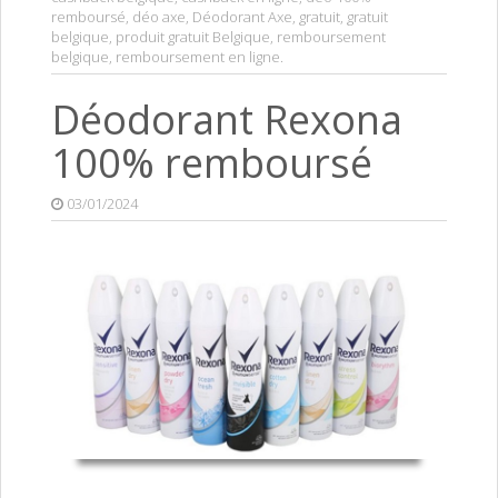
remboursé
,
déo axe
,
Déodorant Axe
,
gratuit
,
gratuit
belgique
,
produit gratuit Belgique
,
remboursement
belgique
,
remboursement en ligne
.
Déodorant Rexona
100% remboursé
03/01/2024