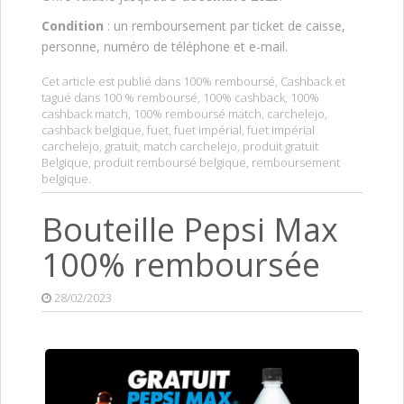
Condition
: un remboursement par ticket de caisse,
personne, numéro de téléphone et e-mail.
Cet article est publié dans
100% remboursé
,
Cashback
et
tagué dans
100 % remboursé
,
100% cashback
,
100%
cashback match
,
100% remboursé match
,
carchelejo
,
cashback belgique
,
fuet
,
fuet impérial
,
fuet impérial
carchelejo
,
gratuit
,
match carchelejo
,
produit gratuit
Belgique
,
produit remboursé belgique
,
remboursement
belgique
.
Bouteille Pepsi Max
100% remboursée
28/02/2023