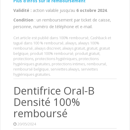
Plus d’infos sur le remboursement
Validité :
action valable jusqu’au
6 octobre 2024
.
Condition
: un remboursement par ticket de caisse,
personne, numéro de téléphone et e-mail.
Cet article est publié dans
100% remboursé
,
Cashback
et
tagué dans
100 % remboursé
,
always
,
always 100%
remboursé
,
always discreet
,
always gratuit
,
gratuit
,
gratuit
belgique
,
produit 100% remboursé
,
produit gratuit
,
protections
,
protections hygiéniques
,
protections
hygiéniques gratuites
,
protections intimes
,
remboursé
,
remboursé belgique
,
serviettes always
,
serviettes
hygiéniques gratuites
.
Dentifrice Oral-B
Densité 100%
remboursé
20/05/2024