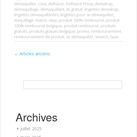
démaquiller
,
cora
,
delhaize
,
Delhaize Proxy
,
demak’up
,
démaquillage
,
démaquillant
,
di
,
gratuit
,
lingettes demak’up
,
lingettes démaquillantes
,
lingettes pour se démaquiller
,
maquillage
,
match
,
okay
,
produit 100% remboursé
,
produit
100% remboursé belgique
,
produit remboursé
,
produits
gratuits
,
produits gratuits Belgique
,
promo
,
remboursement
,
remboursement de produit
,
se démaquiller
,
smatch
,
Spar
.
←
Articles anciens
Post navigation
Rechercher :
Archives
juillet 2025