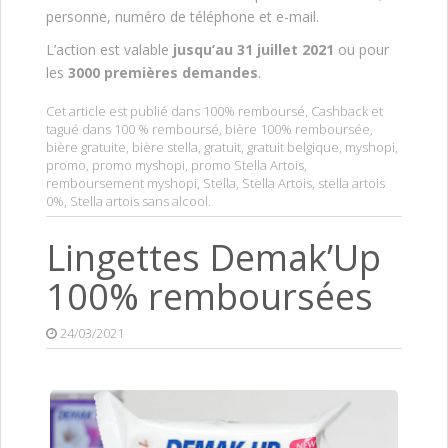
personne, numéro de téléphone et e-mail.
L’action est valable
jusqu’au 31 juillet 2021
ou pour
les
3000 premières demandes
.
Cet article est publié dans
100% remboursé
,
Cashback
et
tagué dans
100 % remboursé
,
bière 100% remboursée
,
bière gratuite
,
bière stella
,
gratuit
,
gratuit belgique
,
myshopi
,
promo
,
promo myshopi
,
promo Stella Artois
,
remboursement myshopi
,
Stella
,
Stella Artois
,
stella artois
0%
,
Stella artois sans alcool
.
Lingettes Demak’Up
100% remboursées
24/03/2021