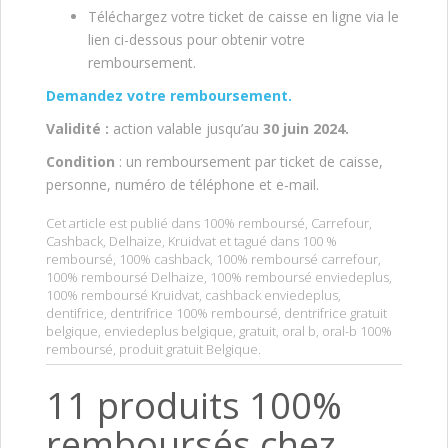
Téléchargez votre ticket de caisse en ligne via le
lien ci-dessous pour obtenir votre
remboursement.
Demandez votre remboursem
ent.
V
alidité :
action valable jusqu’au
30 juin 2024.
Condition
: un remboursement par ticket de caisse,
personne, numéro de téléphone et e-mail.
Cet article est publié dans
100% remboursé
,
Carrefour
,
Cashback
,
Delhaize
,
Kruidvat
et tagué dans
100 %
remboursé
,
100% cashback
,
100% remboursé carrefour
,
100% remboursé Delhaize
,
100% remboursé enviedeplus
,
100% remboursé Kruidvat
,
cashback enviedeplus
,
dentifrice
,
dentrifrice 100% remboursé
,
dentrifrice gratuit
belgique
,
enviedeplus belgique
,
gratuit
,
oral b
,
oral-b 100%
remboursé
,
produit gratuit Belgique
.
11 produits 100%
remboursés chez