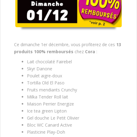
Ce dimanche 1er décembre, vous profiterez de ces
13
produits 100% remboursés
chez
Cora
:
Lait chocolaté Fairebel
Skyr Danone
Poulet aigre-doux
Tortilla Old El Paso
Fruits mendiants Crunchy
Milka Tender Roll lait
Maison Perrier Energize
Ice tea green Lipton
Gel douche Le Petit Olivier
Bloc WC Canard Active
Plasticine Play-Doh