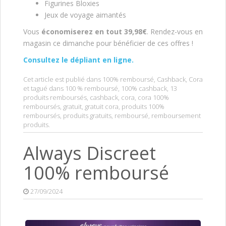
Figurines Bloxies
Jeux de voyage aimantés
Vous
économiserez en tout 39,98€
. Rendez-vous en
magasin ce dimanche pour bénéficier de ces offres !
Consultez le dépliant en ligne.
Cet article est publié dans
100% remboursé
,
Cashback
,
Cora
et tagué dans
100 % remboursé
,
100% cashback
,
13
produits remboursés
,
cashback
,
cora
,
cora 100%
remboursés
,
gratuit
,
gratuit cora
,
produits 100%
remboursés
,
produits gratuits
,
remboursé
,
remboursement
produits
.
Always Discreet
100% remboursé
27/09/2024