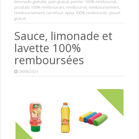
limonade gratuite
,
pain gratuit
,
perrier 100% remboursé
,
produits 100% remboursés
,
remboursé
,
remboursement
,
remboursement carrefour
,
wasa 100% remboursé
,
yaourt
gratuit
.
Sauce, limonade et
lavette 100%
remboursées
28/06/2021