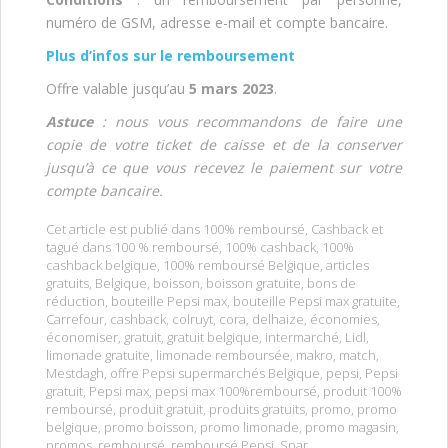
numéro de GSM, adresse e-mail et compte bancaire.
Plus d’infos sur le remboursement
Offre valable jusqu’au
5 mars 2023
.
Astuce
: nous vous recommandons de faire une
copie de votre ticket de caisse et de la conserver
jusqu’à ce que vous recevez le paiement sur votre
compte bancaire.
Cet article est publié dans
100% remboursé
,
Cashback
et
tagué dans
100 % remboursé
,
100% cashback
,
100%
cashback belgique
,
100% remboursé Belgique
,
articles
gratuits
,
Belgique
,
boisson
,
boisson gratuite
,
bons de
réduction
,
bouteille Pepsi max
,
bouteille Pepsi max gratuite
,
Carrefour
,
cashback
,
colruyt
,
cora
,
delhaize
,
économies
,
économiser
,
gratuit
,
gratuit belgique
,
intermarché
,
Lidl
,
limonade gratuite
,
limonade remboursée
,
makro
,
match
,
Mestdagh
,
offre Pepsi supermarchés Belgique
,
pepsi
,
Pepsi
gratuit
,
Pepsi max
,
pepsi max 100%remboursé
,
produit 100%
remboursé
,
produit gratuit
,
produits gratuits
,
promo
,
promo
belgique
,
promo boisson
,
promo limonade
,
promo magasin
,
promos
,
remboursé
,
remboursé Pepsi
,
Spar
.