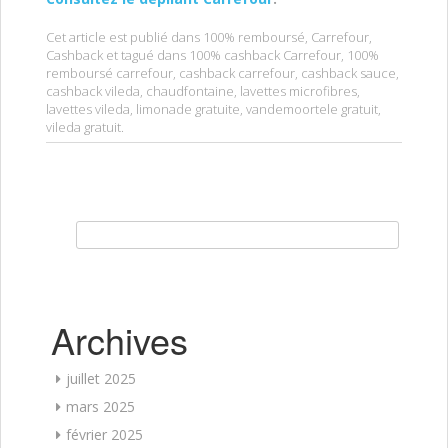
Cet article est publié dans
100% remboursé
,
Carrefour
,
Cashback
et tagué dans
100% cashback Carrefour
,
100%
remboursé carrefour
,
cashback carrefour
,
cashback sauce
,
cashback vileda
,
chaudfontaine
,
lavettes microfibres
,
lavettes vileda
,
limonade gratuite
,
vandemoortele gratuit
,
vileda gratuit
.
Rechercher :
Archives
juillet 2025
mars 2025
février 2025