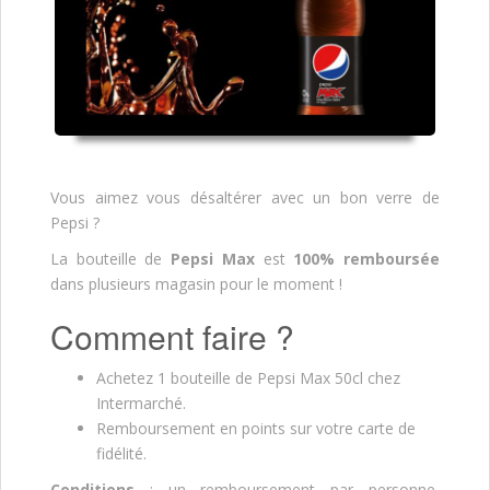
Vous aimez vous désaltérer avec un bon verre de
Pepsi ?
La bouteille de
Pepsi Max
est
100% remboursée
dans plusieurs magasin pour le moment !
Comment faire ?
Achetez 1 bouteille de Pepsi Max 50cl chez
Intermarché.
Remboursement en points sur votre carte de
fidélité.
Conditions
: un remboursement par personne,