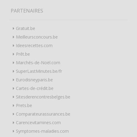
PARTENAIRES
Gratuit.be
Meilleursconcours.be
Ideesrecettes.com
Prêt.be
Marchés-de-Noël.com
SuperLastMinutes.be/fr
Eurodisneyparis.be
Cartes-de-crédit.be
Sitesderencontresbelges.be
Prets.be
Comparateurassurances.be
Carencevitamines.com
Symptomes-maladies.com