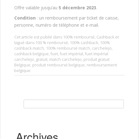
Offre valable jusqu’au
5 décembre 2023
.
Condition
: un remboursement par ticket de caisse,
personne, numéro de téléphone et e-mail.
Cet article est publié dans
100% remboursé
,
Cashback
et
tagué dans
100 % remboursé
,
100% cashback
,
100%
cashback match
,
100% remboursé match
,
carchelejo
,
cashback belgique
,
fuet
,
fuet impérial
,
fuet impérial
carchelejo
,
gratuit
,
match carchelejo
,
produit gratuit
Belgique
,
produit remboursé belgique
,
remboursement
belgique
.
Rechercher :
Archives