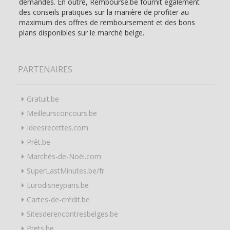
demandes. En outre, Remboursé.be fournit également
des conseils pratiques sur la manière de profiter au
maximum des offres de remboursement et des bons
plans disponibles sur le marché belge.
PARTENAIRES
Gratuit.be
Meilleursconcours.be
Ideesrecettes.com
Prêt.be
Marchés-de-Noël.com
SuperLastMinutes.be/fr
Eurodisneyparis.be
Cartes-de-crédit.be
Sitesderencontresbelges.be
Prets.be