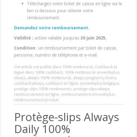
Téléchargez votre ticket de caisse en ligne via le
lien ci-dessous pour obtenir votre
remboursement.
Demandez votre remboursem
ent.
V
alidité :
action valable jusqu’au
30 juin 2025.
Condition
: un remboursement par ticket de caisse,
personne, numéro de téléphone et e-mail.
Cet article est publié dans
100% remboursé
,
Cashback
et
tagué dans
100% cashback
,
100% remboursé enviedeplus
,
always
,
always 100% remboursé
,
always pregnancy liners
,
cashback always
,
cashback en ligne
,
enviedeplus belgique
,
protège-slips 100% remboursés
,
protège-slips always
,
remboursement en ligne
,
remboursement enviedeplus
,
remboursement produit
.
Protège-slips Always
Daily 100%