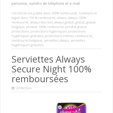
personne, numéro de téléphone et e-mail.
Cet article est publié dans
100% remboursé
,
Cashback
et
tagué dans
100 % remboursé
,
always
,
always 100%
remboursé
,
always discreet
,
always gratuit
,
gratuit
,
gratuit
belgique
,
produit 100% remboursé
,
produit gratuit
,
protections
,
protections hygiéniques
,
protections
hygiéniques gratuites
,
protections intimes
,
remboursé
,
remboursé belgique
,
serviettes always
,
serviettes
hygiéniques gratuites
.
Serviettes Always
Secure Night 100%
remboursées
12/08/2024