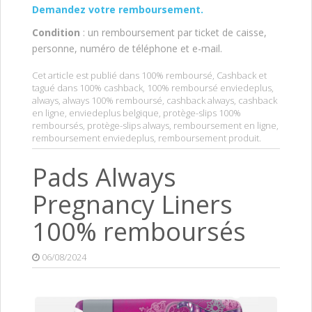
Demandez votre remboursem
ent.
Condition
: un remboursement par ticket de caisse,
personne, numéro de téléphone et e-mail.
Cet article est publié dans
100% remboursé
,
Cashback
et
tagué dans
100% cashback
,
100% remboursé enviedeplus
,
always
,
always 100% remboursé
,
cashback always
,
cashback
en ligne
,
enviedeplus belgique
,
protège-slips 100%
remboursés
,
protège-slips always
,
remboursement en ligne
,
remboursement enviedeplus
,
remboursement produit
.
Pads Always
Pregnancy Liners
100% remboursés
06/08/2024