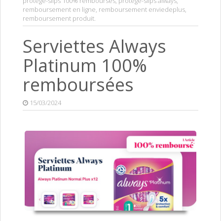
protège-slips 100% remboursés
,
protège-slips always
,
remboursement en ligne
,
remboursement enviedeplus
,
remboursement produit
.
Serviettes Always
Platinum 100%
remboursées
15/03/2024