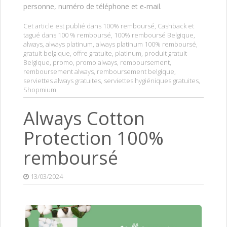
personne, numéro de téléphone et e-mail.
Cet article est publié dans
100% remboursé
,
Cashback
et
tagué dans
100 % remboursé
,
100% remboursé Belgique
,
always
,
always platinum
,
always platinum 100% remboursé
,
gratuit belgique
,
offre gratuite
,
platinum
,
produit gratuit
Belgique
,
promo
,
promo always
,
remboursement
,
remboursement always
,
remboursement belgique
,
serviettes always gratuites
,
serviettes hygiéniques gratuites
,
Shopmium
.
Always Cotton
Protection 100%
remboursé
13/03/2024