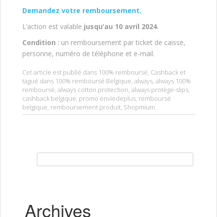
Demandez votre remboursement.
L’action est valable
jusqu’au 10 avril 2024
.
Condition
: un remboursement par ticket de caisse,
personne, numéro de téléphone et e-mail.
Cet article est publié dans
100% remboursé
,
Cashback
et
tagué dans
100% remboursé Belgique
,
always
,
always 100%
remboursé
,
always cotton protection
,
always protège-slips
,
cashback belgique
,
promo enviedeplus
,
remboursé
belgique
,
remboursement produit
,
Shopmium
.
Rechercher :
Archives