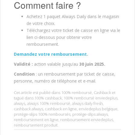
Comment faire ?
Achetez 1 paquet Always Daily dans le magasin
de votre choix.
Téléchargez votre ticket de caisse en ligne via le
lien ci-dessous pour obtenir votre
remboursement.
Demandez votre remboursem
ent.
V
alidité :
action valable jusqu’au
30 juin 2025.
Condition
: un remboursement par ticket de caisse,
personne, numéro de téléphone et e-mail.
Cet article est publié dans
100% remboursé
,
Cashback
et
tagué dans
100% cashback
,
100% remboursé enviedeplus
,
always
,
always 100% remboursé
,
always daily fresh
,
cashback always
,
cashback en ligne
,
enviedeplus belgique
,
protège-slips 100% remboursés
,
protège-slips always
,
remboursement en ligne
,
remboursement enviedeplus
,
remboursement produit
.