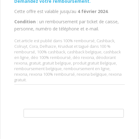
Demandez votre remboursement.
Cette offre est valable jusqu’au
4 février 2024
.
Condition
: un remboursement par ticket de caisse,
personne, numéro de téléphone et e-mail.
Cet article est publié dans
100% remboursé
,
Cashback
,
Colruyt
,
Cora
,
Delhaize
,
Kruidvat
et tagué dans
100 %
remboursé
,
100% cashback
,
cashback belgique
,
cashback
en ligne
,
déo 100% remboursé
,
déo rexona
,
déodorant
rexona
,
gratuit
,
gratuit belgique
,
produit gratuit Belgique
,
remboursement belgique
,
remboursement en ligne
,
rexona
,
rexona 100% remboursé
,
rexona belgique
,
rexona
gratuit
.
Rechercher :