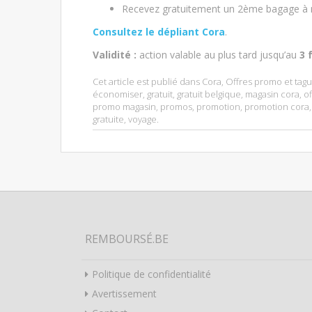
Recevez gratuitement un 2ème bagage à 
Consultez le dépliant Cora
.
Validité :
action valable au plus tard jusqu’au
3 
Cet article est publié dans
Cora
,
Offres promo
et tag
économiser
,
gratuit
,
gratuit belgique
,
magasin cora
,
of
promo magasin
,
promos
,
promotion
,
promotion cora
gratuite
,
voyage
.
REMBOURSÉ.BE
Politique de confidentialité
Avertissement