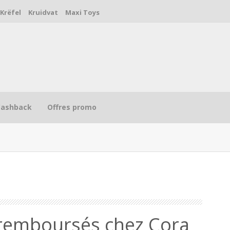
Krëfel
Kruidvat
Maxi Toys
Cashback
Offres promo
R
remboursés chez Cora