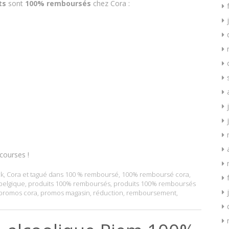
ts
sont
100% remboursés
chez Cora :
courses !
k
,
Cora
et tagué dans
100 % remboursé
,
100% remboursé cora
,
 belgique
,
produits 100% remboursés
,
produits 100% remboursés
promos cora
,
promos magasin
,
réduction
,
remboursement
,