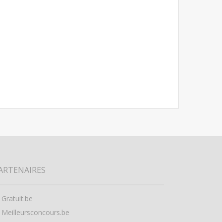
ARTENAIRES
Gratuit.be
Meilleursconcours.be