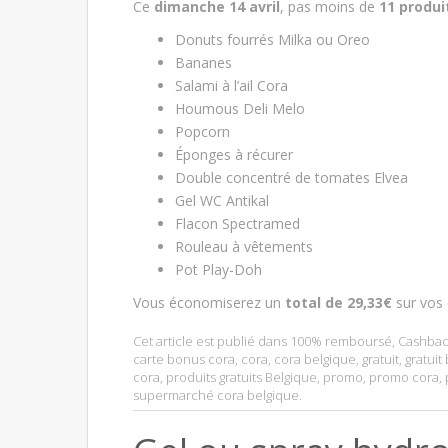
Ce
dimanche 14 avril
, pas moins de
11 produi
Donuts fourrés Milka ou Oreo
Bananes
Salami à l’ail Cora
Houmous Deli Melo
Popcorn
Éponges à récurer
Double concentré de tomates Elvea
Gel WC Antikal
Flacon Spectramed
Rouleau à vêtements
Pot Play-Doh
Vous économiserez un
total de 29,33€
sur vos 
Cet article est publié dans
100% remboursé
,
Cashbac
carte bonus cora
,
cora
,
cora belgique
,
gratuit
,
gratuit
cora
,
produits gratuits Belgique
,
promo
,
promo cora
,
supermarché cora belgique
.