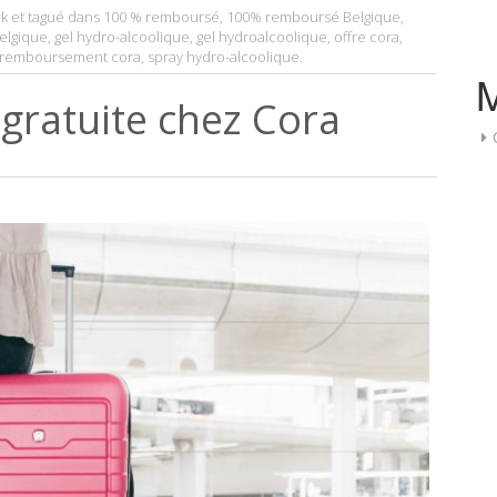
k
et tagué dans
100 % remboursé
,
100% remboursé Belgique
,
elgique
,
gel hydro-alcoolique
,
gel hydroalcoolique
,
offre cora
,
remboursement cora
,
spray hydro-alcoolique
.
 gratuite chez Cora