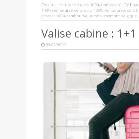
Cet article est publié dans
100% remboursé
,
Cashbac
100% remboursé cora
,
cora 100% remboursé
,
cora b
produit 100% remboursé
,
remboursement belgique
,
Valise cabine : 1+1
02/02/2020