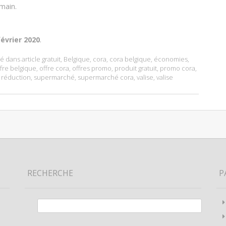
main.
février 2020
.
ué dans
article gratuit
,
Belgique
,
cora
,
cora belgique
,
économies
,
fre belgique
,
offre cora
,
offres promo
,
produit gratuit
,
promo cora
,
,
réduction
,
supermarché
,
supermarché cora
,
valise
,
valise
RECHERCHE
P
Rechercher :