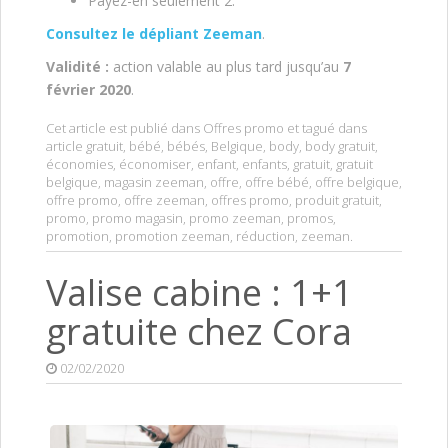
Payez-en seulement 2.
Consultez le dépliant Zeeman
.
Validité :
action valable au plus tard jusqu’au
7
février 2020
.
Cet article est publié dans
Offres promo
et tagué dans
article gratuit
,
bébé
,
bébés
,
Belgique
,
body
,
body gratuit
,
économies
,
économiser
,
enfant
,
enfants
,
gratuit
,
gratuit
belgique
,
magasin zeeman
,
offre
,
offre bébé
,
offre belgique
,
offre promo
,
offre zeeman
,
offres promo
,
produit gratuit
,
promo
,
promo magasin
,
promo zeeman
,
promos
,
promotion
,
promotion zeeman
,
réduction
,
zeeman
.
Valise cabine : 1+1
gratuite chez Cora
02/02/2020