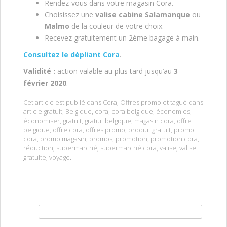
Rendez-vous dans votre magasin Cora.
Choisissez une
valise cabine
Salamanque
ou
Malmo
de la couleur de votre choix.
Recevez gratuitement un 2ème bagage à main.
Consultez le dépliant Cora
.
Validité :
action valable au plus tard jusqu’au
3
février 2020
.
Cet article est publié dans
Cora
,
Offres promo
et tagué dans
article gratuit
,
Belgique
,
cora
,
cora belgique
,
économies
,
économiser
,
gratuit
,
gratuit belgique
,
magasin cora
,
offre
belgique
,
offre cora
,
offres promo
,
produit gratuit
,
promo
cora
,
promo magasin
,
promos
,
promotion
,
promotion cora
,
réduction
,
supermarché
,
supermarché cora
,
valise
,
valise
gratuite
,
voyage
.
Rechercher :