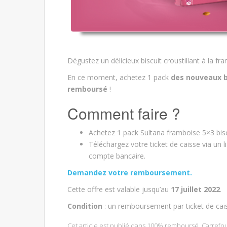
Dégustez un délicieux biscuit croustillant à la 
En ce moment, achetez 1 pack
des nouveaux b
remboursé
!
Comment faire ?
Achetez 1 pack Sultana framboise 5×3 bisc
Téléchargez votre ticket de caisse via un
compte bancaire.
Demandez votre remboursement.
Cette offre est valable jusqu’au
17 juillet 2022
.
Condition
: un remboursement par ticket de cai
Cet article est publié dans
100% remboursé
,
Carrefo