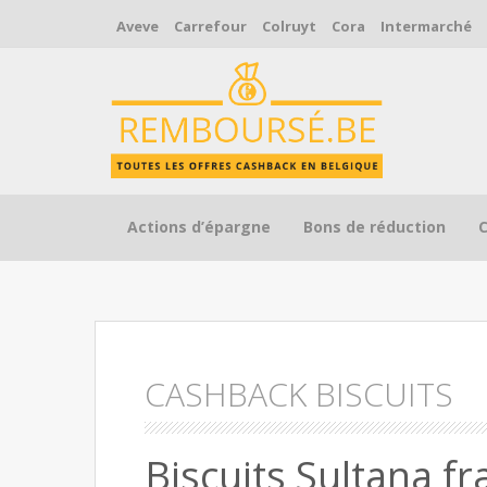
Aveve
Carrefour
Colruyt
Cora
Intermarché
Skip to content
Actions d’épargne
Bons de réduction
CASHBACK BISCUITS
Biscuits Sultana 