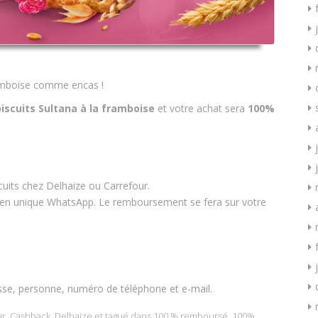
framboise comme encas !
iscuits Sultana à la framboise
et votre achat sera
100%
uits chez Delhaize ou Carrefour.
 lien unique WhatsApp. Le remboursement se fera sur votre
sse, personne, numéro de téléphone et e-mail.
ur
,
Cashback
,
Delhaize
et tagué dans
100 % remboursé
,
100%