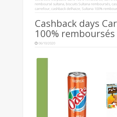
remboursé sultana
,
biscuits Sultana remboursés
,
cas
carrefour
,
cashback delhaize
,
Sultana 100% rembou
Cashback days Carr
100% remboursés
06/10/2020