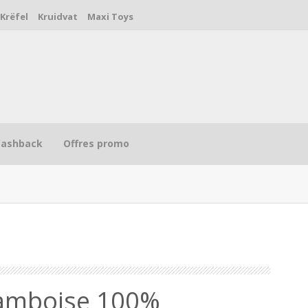
Krëfel
Kruidvat
Maxi Toys
Cashback
Offres promo
R
framboise 100%