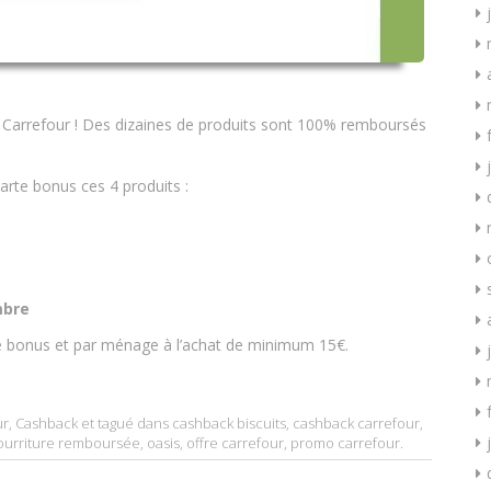
 Carrefour ! Des dizaines de produits sont 100% remboursés
arte bonus ces 4 produits :
mbre
te bonus et par ménage à l’achat de minimum 15€.
ur
,
Cashback
et tagué dans
cashback biscuits
,
cashback carrefour
,
ourriture remboursée
,
oasis
,
offre carrefour
,
promo carrefour
.