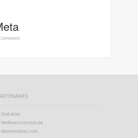
Meta
Connexion
ARTENAIRES
Gratuit.be
Meilleursconcours.be
Ideesrecettes.com