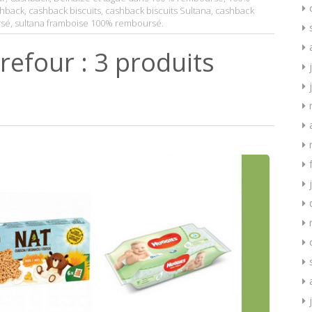
hback
,
cashback biscuits
,
cashback biscuits Sultana
,
cashback
rsé
,
sultana framboise 100% remboursé
.
efour : 3 produits