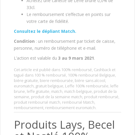
Achetez une canette de Leffe brune 0,0% de
33cl.
Le remboursement s’effectue en points sur
votre carte de fidélité.
Consultez le dépliant Match.
Condition
: un remboursement par ticket de caisse,
personne, numéro de téléphone et e-mail.
L’action est valable du
3 au 9 mars 2021
.
Cet article est publié dans
100% remboursé
,
Cashback
et
tagué dans
100 % remboursé
,
100% remboursé Belgique
,
bière gratuite
,
biere remboursée
,
bière sans alcool
,
euromatch
,
gratuit belgique
,
Leffe 100% remboursée
,
leffe
brune
,
leffe gratuite
,
match
,
match belgique
,
produit de la
semaine
,
produit de la semaine match
,
produit remboursé
,
produit remboursé match
,
remboursé Match
,
remboursement
,
remboursement euromatch
.
Produits Lays, Becel