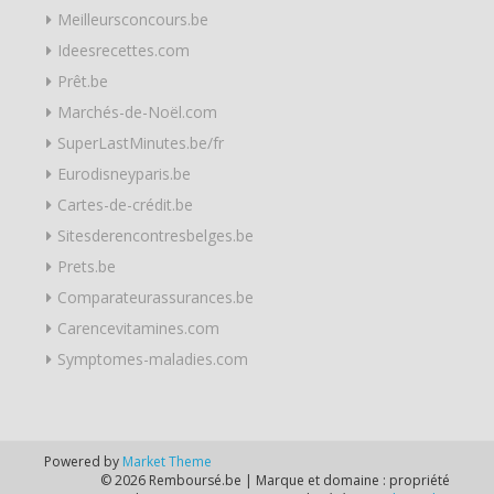
Meilleursconcours.be
Ideesrecettes.com
Prêt.be
Marchés-de-Noël.com
SuperLastMinutes.be/fr
Eurodisneyparis.be
Cartes-de-crédit.be
Sitesderencontresbelges.be
Prets.be
Comparateurassurances.be
Carencevitamines.com
Symptomes-maladies.com
Powered by
Market Theme
© 2026 Remboursé.be | Marque et domaine : propriété