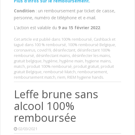
Plus d’infos sur le remboursement.
Condition
: un remboursement par ticket de caisse,
personne, numéro de téléphone et e-mail.
L’action est valable du
9 au 15 février 2022
.
Cet article est publié dans
100% remboursé
,
Cashback
et
tagué dans
100 % remboursé
,
100% remboursé Belgique
,
coronavirus
,
covid19
,
désinfectant
,
désinfectant 100%
remboursé
,
désinfectant mains
,
désinfecter les mains
,
gratuit belgique
,
hygiène
,
hygiène main
,
hygiene mains
,
match
,
produit 100% remboursé
,
produit gratuit
,
produit
gratuit Belgique
,
remboursé Match
,
remboursement
,
remboursement match
,
riem
,
RIEM hygiene hands
.
Leffe brune sans
alcool 100%
remboursée
02/03/2021