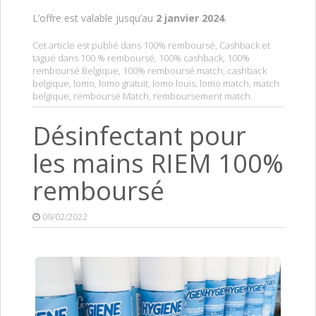
L’offre est valable jusqu’au
2 janvier 2024
.
Cet article est publié dans
100% remboursé
,
Cashback
et
tagué dans
100 % remboursé
,
100% cashback
,
100%
remboursé Belgique
,
100% remboursé match
,
cashback
belgique
,
lomo
,
lomo gratuit
,
lomo louis
,
lomo match
,
match
belgique
,
remboursé Match
,
remboursement match
.
Désinfectant pour
les mains RIEM 100%
remboursé
09/02/2022