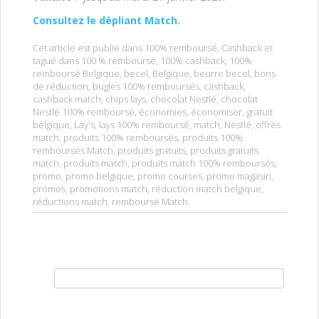
Consultez le dépliant Match
.
Cet article est publié dans
100% remboursé
,
Cashback
et
tagué dans
100 % remboursé
,
100% cashback
,
100%
remboursé Belgique
,
becel
,
Belgique
,
beurre becel
,
bons
de réduction
,
bugles 100% remboursés
,
cashback
,
cashback match
,
chips lays
,
chocolat Nestlé
,
chocolat
Nestlé 100% remboursé
,
économies
,
économiser
,
gratuit
belgique
,
Lay's
,
lays 100% remboursé
,
match
,
Nestlé
,
offres
match
,
produits 100% remboursés
,
produits 100%
remboursés Match
,
produits gratuits
,
produits gratuits
match
,
produits match
,
produits match 100% remboursés
,
promo
,
promo belgique
,
promo courses
,
promo magasin
,
promos
,
promotions match
,
réduction match belgique
,
réductions match
,
remboursé Match
.
Rechercher :