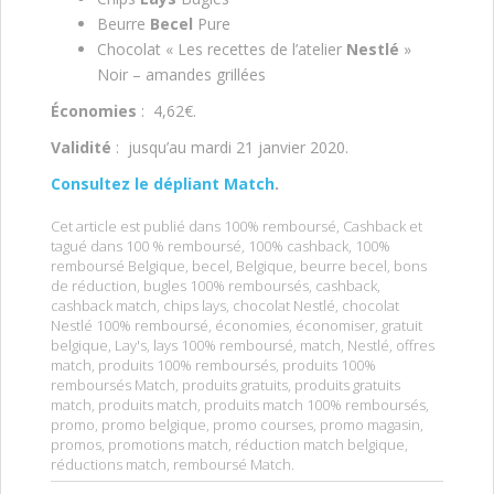
Beurre
Becel
Pure
Chocolat « Les recettes de l’atelier
Nestlé
»
Noir – amandes grillées
Économies
: 4,62€.
Validité
: jusqu’au mardi 21 janvier 2020.
Consultez le dépliant Match
.
Cet article est publié dans
100% remboursé
,
Cashback
et
tagué dans
100 % remboursé
,
100% cashback
,
100%
remboursé Belgique
,
becel
,
Belgique
,
beurre becel
,
bons
de réduction
,
bugles 100% remboursés
,
cashback
,
cashback match
,
chips lays
,
chocolat Nestlé
,
chocolat
Nestlé 100% remboursé
,
économies
,
économiser
,
gratuit
belgique
,
Lay's
,
lays 100% remboursé
,
match
,
Nestlé
,
offres
match
,
produits 100% remboursés
,
produits 100%
remboursés Match
,
produits gratuits
,
produits gratuits
match
,
produits match
,
produits match 100% remboursés
,
promo
,
promo belgique
,
promo courses
,
promo magasin
,
promos
,
promotions match
,
réduction match belgique
,
réductions match
,
remboursé Match
.