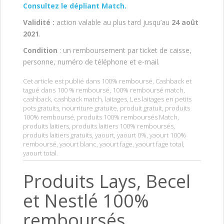
Consultez le dépliant Match.
Validité :
action valable au plus tard jusqu’au
24 août
2021
.
Condition
: un remboursement par ticket de caisse,
personne, numéro de téléphone et e-mail.
Cet article est publié dans
100% remboursé
,
Cashback
et
tagué dans
100 % remboursé
,
100% remboursé match
,
cashback
,
cashback match
,
laitages
,
Les laitages en petits
pots gratuits
,
nourriture gratuite
,
produit gratuit
,
produits
100% remboursé
,
produits 100% remboursés Match
,
produits laitiers
,
produits laitiers 100% remboursés
,
produits laitiers gratuits
,
yaourt
,
yaourt 0%
,
yaourt 100%
remboursé
,
yaourt blanc
,
yaourt fage
,
yaourt fage total
,
yaourt total
.
Produits Lays, Becel
et Nestlé 100%
remboursés