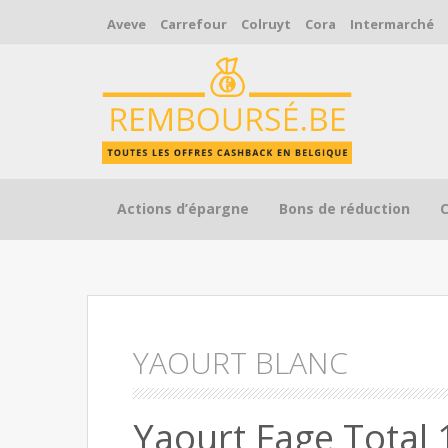
Aveve
Carrefour
Colruyt
Cora
Intermarché
Skip to content
Actions d’épargne
Bons de réduction
YAOURT BLANC
Yaourt Fage Tota