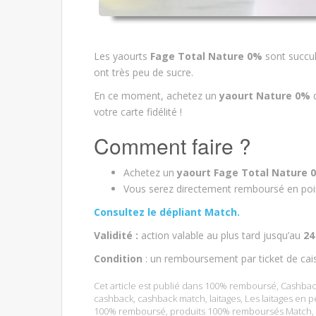
Les yaourts
Fage Total Nature 0%
sont succul
ont très peu de sucre.
En ce moment, achetez un
yaourt Nature 0%
votre carte fidélité !
Comment faire ?
Achetez un
yaourt Fage Total Nature
Vous serez directement remboursé en points
Consultez le dépliant Match.
Validité :
action valable au plus tard jusqu’au
24
Condition
: un remboursement par ticket de cai
Cet article est publié dans
100% remboursé
,
Cashbac
cashback
,
cashback match
,
laitages
,
Les laitages en pe
100% remboursé
,
produits 100% remboursés Match
,