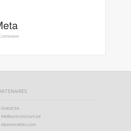
Meta
Connexion
ARTENAIRES
Gratuit.be
Meilleursconcours.be
Ideesrecettes.com