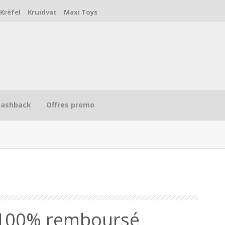
Krëfel
Kruidvat
Maxi Toys
Cashback
Offres promo
R
l 100% remboursé