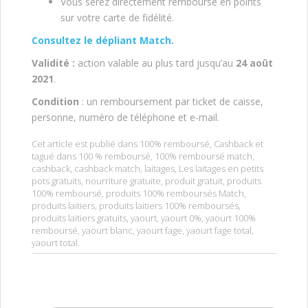
Vous serez directement remboursé en points
sur votre carte de fidélité.
Consultez le dépliant Match.
Validité :
action valable au plus tard jusqu’au
24 août
2021
.
Condition
: un remboursement par ticket de caisse,
personne, numéro de téléphone et e-mail.
Cet article est publié dans
100% remboursé
,
Cashback
et
tagué dans
100 % remboursé
,
100% remboursé match
,
cashback
,
cashback match
,
laitages
,
Les laitages en petits
pots gratuits
,
nourriture gratuite
,
produit gratuit
,
produits
100% remboursé
,
produits 100% remboursés Match
,
produits laitiers
,
produits laitiers 100% remboursés
,
produits laitiers gratuits
,
yaourt
,
yaourt 0%
,
yaourt 100%
remboursé
,
yaourt blanc
,
yaourt fage
,
yaourt fage total
,
yaourt total
.