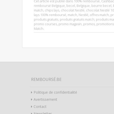
Cet article est publié dans
100% remboursé
,
Cashbac
remboursé Belgique
,
becel
,
Belgique
,
beurre becel
,
match
,
chips lays
,
chocolat Nestlé
,
chocolat Nestlé 
lays 100% remboursé
,
match
,
Nestlé
,
offres match
,
pr
produits gratuits
,
produits gratuits match
,
produits ma
promo courses
,
promo magasin
,
promos
,
promotions
Match
.
REMBOURSÉ.BE
Politique de confidentialité
Avertissement
Contact
Newsletter