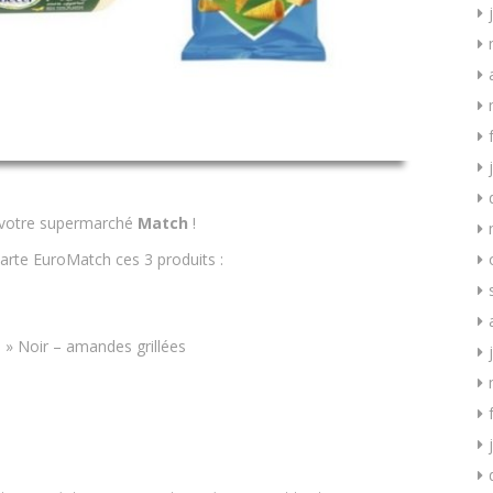
votre supermarché
Match
!
arte EuroMatch ces 3 produits :
é
» Noir – amandes grillées