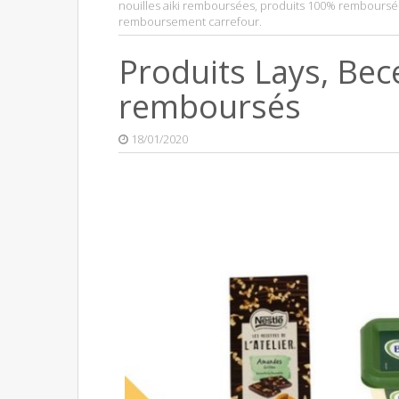
nouilles aiki remboursées
,
produits 100% remboursé
remboursement carrefour
.
Produits Lays, Bec
remboursés
18/01/2020