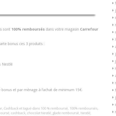
es sont
100% remboursés
dans votre magasin
Carrefour
arte bonus ces 3 produits :
s Nestlé
te bonus et par ménage à l’achat de minimum 15€.
ur
,
Cashback
et tagué dans
100 % remboursé
,
100% remboursés
,
boursé
,
cashback
,
chocolat Nestlé
,
glade remboursé
,
Nestlé
,