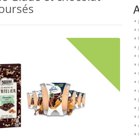
A
oursés