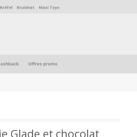
Krëfel
Kruidvat
Maxi Toys
Cashback
Offres promo
R
ie Glade et chocolat