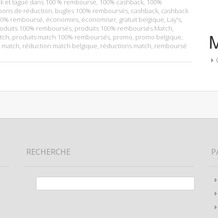
k
et tagué dans
100 % remboursé
,
100% cashback
,
100%
bons de réduction
,
bugles 100% remboursés
,
cashback
,
cashback
100% remboursé
,
économies
,
économiser
,
gratuit belgique
,
Lay's
,
oduits 100% remboursés
,
produits 100% remboursés Match
,
tch
,
produits match 100% remboursés
,
promo
,
promo belgique
,
 match
,
réduction match belgique
,
réductions match
,
remboursé
RECHERCHE
P
Rechercher :