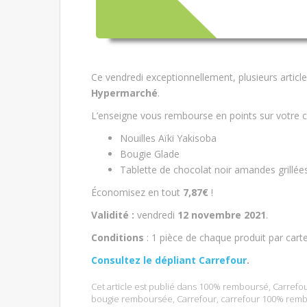
Ce vendredi exceptionnellement, plusieurs articl
Hypermarché
.
L’enseigne vous rembourse en points sur votre c
Nouilles Aïki Yakisoba
Bougie Glade
Tablette de chocolat noir amandes grillée
Économisez en tout
7,87€
!
Validité :
vendredi
12 novembre 2021
.
Conditions
: 1 pièce de chaque produit par car
Consultez le dépliant Carrefour
.
Cet article est publié dans
100% remboursé
,
Carrefo
bougie remboursée
,
Carrefour
,
carrefour 100% rem