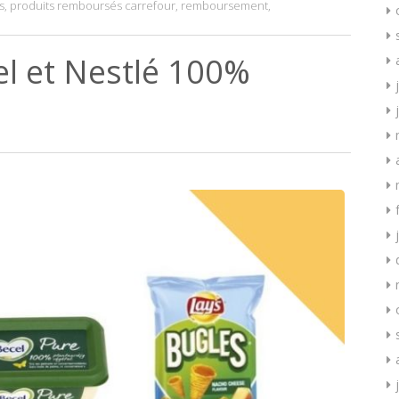
s
,
produits remboursés carrefour
,
remboursement
,
el et Nestlé 100%