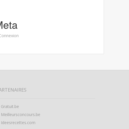
Meta
Connexion
ARTENAIRES
Gratuit.be
Meilleursconcours.be
Ideesrecettes.com