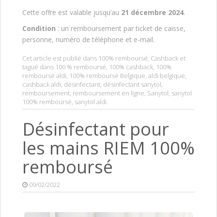
Cette offre est valable jusqu’au
21 décembre 2024
.
Condition
: un remboursement par ticket de caisse,
personne, numéro de téléphone et e-mail.
Cet article est publié dans
100% remboursé
,
Cashback
et
tagué dans
100 % remboursé
,
100% cashback
,
100%
remboursé aldi
,
100% remboursé Belgique
,
aldi belgique
,
cashback aldi
,
désinfectant
,
désinfectant sanytol
,
remboursement
,
remboursement en ligne
,
Sanytol
,
sanytol
100% remboursé
,
sanytol aldi
.
Désinfectant pour
les mains RIEM 100%
remboursé
09/02/2022