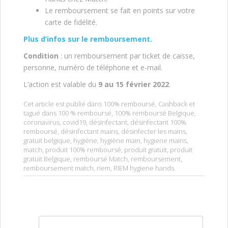
Le remboursement se fait en points sur votre
carte de fidélité.
Plus d’infos sur le remboursement.
Condition
: un remboursement par ticket de caisse,
personne, numéro de téléphone et e-mail.
L’action est valable du
9 au 15 février 2022
.
Cet article est publié dans
100% remboursé
,
Cashback
et
tagué dans
100 % remboursé
,
100% remboursé Belgique
,
coronavirus
,
covid19
,
désinfectant
,
désinfectant 100%
remboursé
,
désinfectant mains
,
désinfecter les mains
,
gratuit belgique
,
hygiène
,
hygiène main
,
hygiene mains
,
match
,
produit 100% remboursé
,
produit gratuit
,
produit
gratuit Belgique
,
remboursé Match
,
remboursement
,
remboursement match
,
riem
,
RIEM hygiene hands
.
Rechercher :