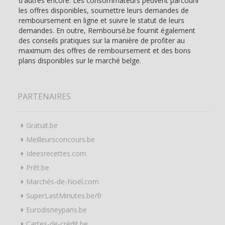
d'autres encore. Les consommateurs peuvent parcourir
les offres disponibles, soumettre leurs demandes de
remboursement en ligne et suivre le statut de leurs
demandes. En outre, Remboursé.be fournit également
des conseils pratiques sur la manière de profiter au
maximum des offres de remboursement et des bons
plans disponibles sur le marché belge.
PARTENAIRES
Gratuit.be
Meilleursconcours.be
Ideesrecettes.com
Prêt.be
Marchés-de-Noël.com
SuperLastMinutes.be/fr
Eurodisneyparis.be
Cartes-de-crédit.be