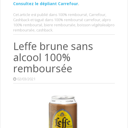
Consultez le dépliant Carrefour
.
Cet article est publié dans
100% remboursé
,
Carrefour
,
Cashback
et tagué dans
100% remboursé carrefour
,
alpro
100% remboursé
,
biere remboursée
,
boisson végétalealpro
remboursée
,
cashback
.
Leffe brune sans
alcool 100%
remboursée
02/03/2021