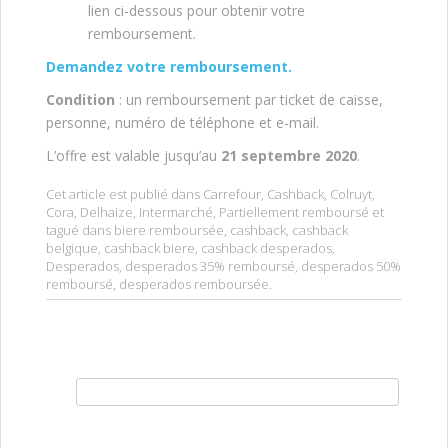
lien ci-dessous pour obtenir votre
remboursement.
Demandez votre remboursement.
Condition
: un remboursement par ticket de caisse,
personne, numéro de téléphone et e-mail.
L’offre est valable jusqu’au
21 septembre 2020
.
Cet article est publié dans
Carrefour
,
Cashback
,
Colruyt
,
Cora
,
Delhaize
,
Intermarché
,
Partiellement remboursé
et
tagué dans
biere remboursée
,
cashback
,
cashback
belgique
,
cashback biere
,
cashback desperados
,
Desperados
,
desperados 35% remboursé
,
desperados 50%
remboursé
,
desperados remboursée
.
Rechercher :