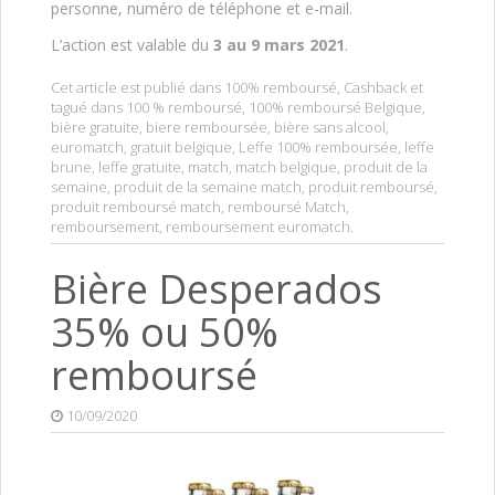
personne, numéro de téléphone et e-mail.
L’action est valable du
3 au 9 mars 2021
.
Cet article est publié dans
100% remboursé
,
Cashback
et
tagué dans
100 % remboursé
,
100% remboursé Belgique
,
bière gratuite
,
biere remboursée
,
bière sans alcool
,
euromatch
,
gratuit belgique
,
Leffe 100% remboursée
,
leffe
brune
,
leffe gratuite
,
match
,
match belgique
,
produit de la
semaine
,
produit de la semaine match
,
produit remboursé
,
produit remboursé match
,
remboursé Match
,
remboursement
,
remboursement euromatch
.
Bière Desperados
35% ou 50%
remboursé
10/09/2020