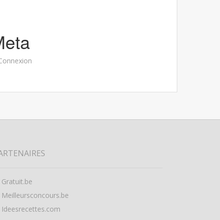
Meta
Connexion
ARTENAIRES
Gratuit.be
Meilleursconcours.be
Ideesrecettes.com