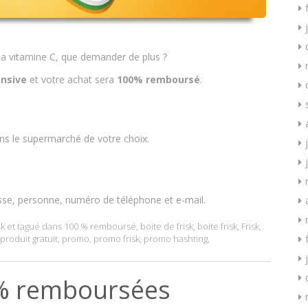
 la vitamine C, que demander de plus ?
ensive
et votre achat sera
100% remboursé
.
ns le supermarché de votre choix.
sse, personne, numéro de téléphone et e-mail.
k
et tagué dans
100 % remboursé
,
boite de frisk
,
boite frisk
,
Frisk
,
produit gratuit
,
promo
,
promo frisk
,
promo hashting
,
00% remboursées