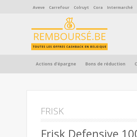
Aveve
Carrefour
Colruyt
Cora
Intermarché
Skip to content
Actions d’épargne
Bons de réduction
FRISK
Frisk Defensive 1