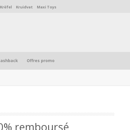
Krëfel
Kruidvat
Maxi Toys
Cashback
Offres promo
R
00% remboursé