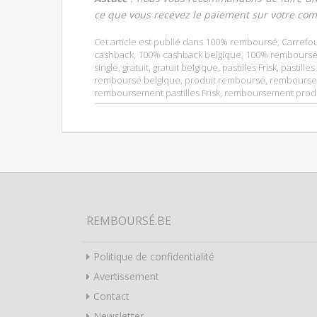
ce que vous recevez le paiement sur votre com
Cet article est publié dans
100% remboursé
,
Carrefo
cashback
,
100% cashback belgique
,
100% remboursé
single
,
gratuit
,
gratuit belgique
,
pastilles Frisk
,
pastilles
remboursé belgique
,
produit remboursé
,
rembours
remboursement pastilles Frisk
,
remboursement prod
REMBOURSÉ.BE
Politique de confidentialité
Avertissement
Contact
Newsletter