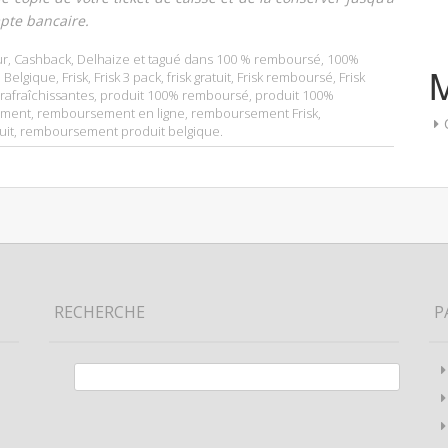
pte bancaire.
ur
,
Cashback
,
Delhaize
et tagué dans
100 % remboursé
,
100%
 Belgique
,
Frisk
,
Frisk 3 pack
,
frisk gratuit
,
Frisk remboursé
,
Frisk
 rafraîchissantes
,
produit 100% remboursé
,
produit 100%
ement
,
remboursement en ligne
,
remboursement Frisk
,
uit
,
remboursement produit belgique
.
RECHERCHE
P
Rechercher :