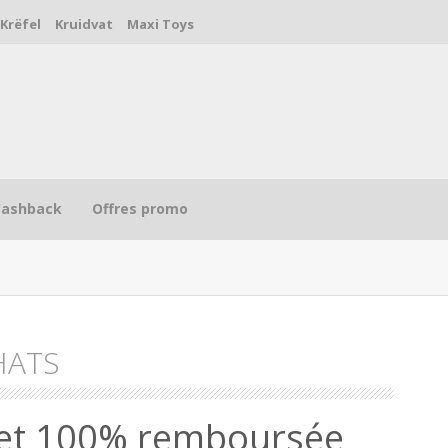
Krëfel
Kruidvat
Maxi Toys
Cashback
Offres promo
HATS
R
et 100% remboursée