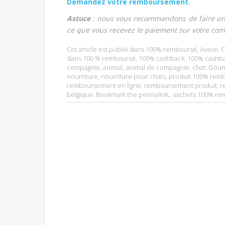
Demandez votre remboursement
.
Astuce
: nous vous recommandons de faire une 
ce que vous recevez le paiement sur votre com
Cet article est publié dans
100% remboursé
,
Aveve
,
C
dans
100 % remboursé
,
100% cashback
,
100% cashba
compagnie
,
animal
,
animal de compagnie
,
chat
,
Gour
nourriture
,
nourriture pour chats
,
produit 100% remb
remboursement en ligne
,
remboursement produit
,
r
belgique. Bookmark the permalink.
,
sachets 100% re