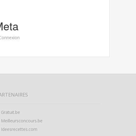
Meta
Connexion
ARTENAIRES
Gratuit.be
Meilleursconcours.be
Ideesrecettes.com