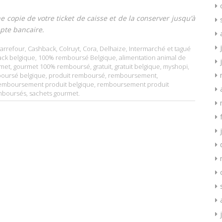
copie de votre ticket de caisse et de la conserver jusqu’à
pte bancaire.
arrefour
,
Cashback
,
Colruyt
,
Cora
,
Delhaize
,
Intermarché
et tagué
ck belgique
,
100% remboursé Belgique
,
alimentation animal de
met
,
gourmet 100% remboursé
,
gratuit
,
gratuit belgique
,
myshopi
,
oursé belgique
,
produit remboursé
,
remboursement
,
emboursement produit belgique
,
remboursement produit
mboursés
,
sachets gourmet
.