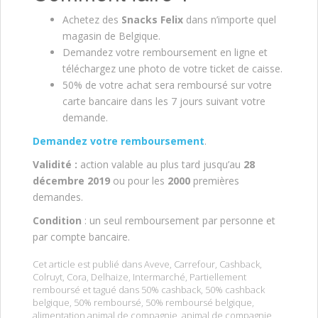
Achetez des
Snacks Felix
dans n’importe quel
magasin de Belgique.
Demandez votre remboursement en ligne et
téléchargez une photo de votre ticket de caisse.
50% de votre achat sera remboursé sur votre
carte bancaire dans les 7 jours suivant votre
demande.
Demandez votre remboursement
.
Validité :
action valable au plus tard jusqu’au
28
décembre 2019
ou pour les
2000
premières
demandes.
Condition
: un seul remboursement par personne et
par compte bancaire.
Cet article est publié dans
Aveve
,
Carrefour
,
Cashback
,
Colruyt
,
Cora
,
Delhaize
,
Intermarché
,
Partiellement
remboursé
et tagué dans
50% cashback
,
50% cashback
belgique
,
50% remboursé
,
50% remboursé belgique
,
alimentation animal de compagnie
,
animal de compagnie
,