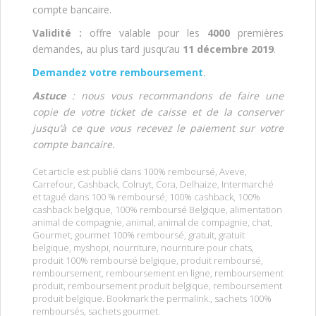
compte bancaire.
Validité :
offre valable pour les
4000
premières
demandes, au plus tard jusqu’au
11 décembre 2019
.
Demandez votre remboursement
.
Astuce
: nous vous recommandons de faire une
copie de votre ticket de caisse et de la conserver
jusqu’à ce que vous recevez le paiement sur votre
compte bancaire.
Cet article est publié dans
100% remboursé
,
Aveve
,
Carrefour
,
Cashback
,
Colruyt
,
Cora
,
Delhaize
,
Intermarché
et tagué dans
100 % remboursé
,
100% cashback
,
100%
cashback belgique
,
100% remboursé Belgique
,
alimentation
animal de compagnie
,
animal
,
animal de compagnie
,
chat
,
Gourmet
,
gourmet 100% remboursé
,
gratuit
,
gratuit
belgique
,
myshopi
,
nourriture
,
nourriture pour chats
,
produit 100% remboursé belgique
,
produit remboursé
,
remboursement
,
remboursement en ligne
,
remboursement
produit
,
remboursement produit belgique
,
remboursement
produit belgique. Bookmark the permalink.
,
sachets 100%
remboursés
,
sachets gourmet
.