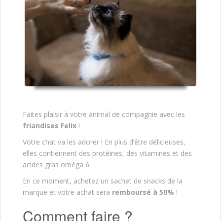
Faites plaisir à votre animal de compagnie avec les
friandises Felix
!
Votre chat va les adorer ! En plus d’être délicieuses,
elles contiennent des protéines, des vitamines et des
acides gras oméga 6.
En ce moment, achetez un sachet de snacks de la
marque et votre achat sera
remboursé à 50%
!
Comment faire ?