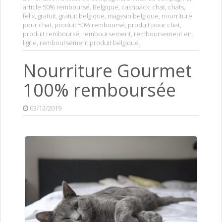
article 50% remboursé
,
Belgique
,
cashback
,
chat
,
chats
,
felix
,
gratuit
,
gratuit belgique
,
magasin belgique
,
nourriture
pour chat
,
produit 50% remboursé
,
produit pour chat
,
produit remboursé
,
remboursement
,
remboursement en
ligne
,
remboursement produit belgique
.
Nourriture Gourmet
100% remboursée
03/12/2019