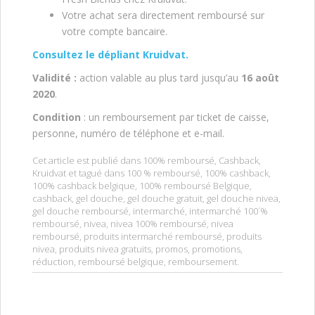
Votre achat sera directement remboursé sur
votre compte bancaire.
Consultez le dépliant Kruidvat.
Validité :
action valable au plus tard jusqu’au
16 août
2020
.
Condition
: un remboursement par ticket de caisse,
personne, numéro de téléphone et e-mail.
Cet article est publié dans
100% remboursé
,
Cashback
,
Kruidvat
et tagué dans
100 % remboursé
,
100% cashback
,
100% cashback belgique
,
100% remboursé Belgique
,
cashback
,
gel douche
,
gel douche gratuit
,
gel douche nivea
,
gel douche remboursé
,
intermarché
,
intermarché 100´%
remboursé
,
nivea
,
nivea 100% remboursé
,
nivea
remboursé
,
produits intermarché remboursé
,
produits
nivea
,
produits nivea gratuits
,
promos
,
promotions
,
réduction
,
remboursé belgique
,
remboursement
.