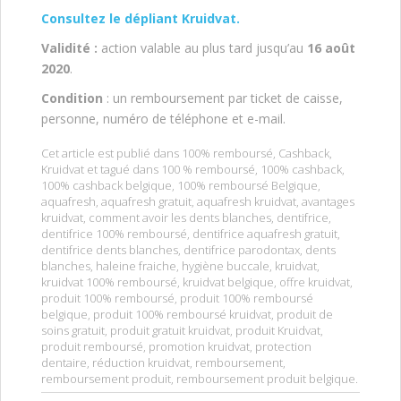
Consultez le dépliant Kruidvat.
Validité :
action valable au plus tard jusqu’au
16 août
2020
.
Condition
: un remboursement par ticket de caisse,
personne, numéro de téléphone et e-mail.
Cet article est publié dans
100% remboursé
,
Cashback
,
Kruidvat
et tagué dans
100 % remboursé
,
100% cashback
,
100% cashback belgique
,
100% remboursé Belgique
,
aquafresh
,
aquafresh gratuit
,
aquafresh kruidvat
,
avantages
kruidvat
,
comment avoir les dents blanches
,
dentifrice
,
dentifrice 100% remboursé
,
dentifrice aquafresh gratuit
,
dentifrice dents blanches
,
dentifrice parodontax
,
dents
blanches
,
haleine fraiche
,
hygiène buccale
,
kruidvat
,
kruidvat 100% remboursé
,
kruidvat belgique
,
offre kruidvat
,
produit 100% remboursé
,
produit 100% remboursé
belgique
,
produit 100% remboursé kruidvat
,
produit de
soins gratuit
,
produit gratuit kruidvat
,
produit Kruidvat
,
produit remboursé
,
promotion kruidvat
,
protection
dentaire
,
réduction kruidvat
,
remboursement
,
remboursement produit
,
remboursement produit belgique
.