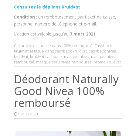
Consultez le dépliant Kruidvat
Condition
: un remboursement par ticket de caisse,
personne, numéro de téléphone et e-mail.
L’action est valable jusqu’au
7 mars 2021
.
Cet article est publié dans
100% remboursé
,
Cashback
,
Kruidvat
et tagué dans
cashback kruidvat
,
cashback nivea
,
kruidvat
,
kruidvat cashback
,
masque nivea
,
masque nivea
remboursé
,
masque tissu nivea remboursé
,
promo kruidvat
.
Déodorant Naturally
Good Nivea 100%
remboursé
09/10/2020