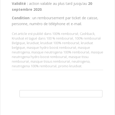
V
alidité :
action valable au plus tard jusqu’au
20
septembre 2020
.
Condition
: un remboursement par ticket de caisse,
personne, numéro de téléphone et e-mail.
Cet article est publié dans
100% remboursé
,
Cashback
,
Kruidvat
et tagué dans
100 % remboursé
,
100% remboursé
Belgique
,
kruidvat
,
kruidvat 100% remboursé
,
kruidvat
belgique
,
masque hydro boost remboursé
,
masque
neutrogena
,
masque neutrogena 100% remboursé
,
masque
neutrogena hydro boost remboursé
,
masque tissu
remboursé
,
masque tissus remboursé
,
neutrogena
,
neutrogena 100% remboursé
,
promo kruidvat
.
Rechercher :