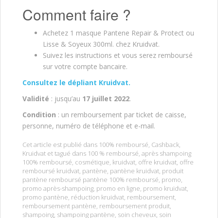
Comment faire ?
Achetez 1 masque Pantene Repair & Protect ou
Lisse & Soyeux 300ml. chez Kruidvat.
Suivez les instructions et vous serez remboursé
sur votre compte bancaire.
Consultez le dépliant Kruidvat.
Validité
: jusqu’au
17 juillet 2022
.
Condition
: un remboursement par ticket de caisse,
personne, numéro de téléphone et e-mail.
Cet article est publié dans
100% remboursé
,
Cashback
,
Kruidvat
et tagué dans
100 % remboursé
,
après shampoing
100% remboursé
,
cosmétique
,
kruidvat
,
offre kruidvat
,
offre
remboursé kruidvat
,
pantène
,
pantène kruidvat
,
produit
pantène remboursé pantène 100% remboursé
,
promo
,
promo après-shampoing
,
promo en ligne
,
promo kruidvat
,
promo pantène
,
réduction kruidvat
,
remboursement
,
remboursement pantène
,
remboursement produit
,
shampoing
,
shampoing pantène
,
soin cheveux
,
soin