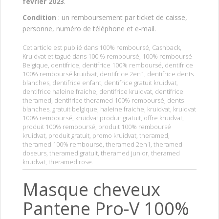
février 2023
.
Condition
: un remboursement par ticket de caisse,
personne, numéro de téléphone et e-mail.
Cet article est publié dans
100% remboursé
,
Cashback
,
Kruidvat
et tagué dans
100 % remboursé
,
100% remboursé
Belgique
,
dentifrice
,
dentifrice 100% remboursé
,
dentifrice
100% remboursé kruidvat
,
dentifrice 2en1
,
dentifrice dents
blanches
,
dentifrice enfant
,
dentifrice gratuit kruidvat
,
dentifrice haleine fraiche
,
dentifrice kruidvat
,
dentifrice
theramed
,
dentifrice theramed 100% remboursé
,
dents
blanches
,
gratuit belgique
,
haleine fraiche
,
kruidvat
,
kruidvat
100% remboursé
,
kruidvat produit gratuit
,
offre kruidvat
,
produit 100% remboursé
,
produit 100% remboursé
kruidvat
,
produit gratuit
,
promo kruidvat
,
theramed
,
theramed 100% remboursé
,
theramed 2en1
,
theramed
doseurs
,
theramed gratuit
,
theramed junior
,
theramed
kruidvat
,
theramed rose
.
Masque cheveux
Pantene Pro-V 100%