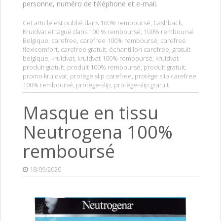
personne, numéro de téléphone et e-mail.
Cet article est publié dans
100% remboursé
,
Cashback
,
Kruidvat
et tagué dans
100 % remboursé
,
100% remboursé
Belgique
,
carefree
,
carefree 100% remboursé
,
carefree
flexicomfort
,
carefree gratuit
,
échantillon carefree
,
gratuit
belgique
,
kruidvat
,
kruidvat 100% remboursé
,
kruidvat
produit gratuit
,
produit 100% remboursé
,
produit gratuit
,
promo kruidvat
,
protège slip carefree
,
protège slip carefree
100% remboursé
,
protège-slip
,
protège-slip gratuit
.
Masque en tissu
Neutrogena 100%
remboursé
18/09/2020