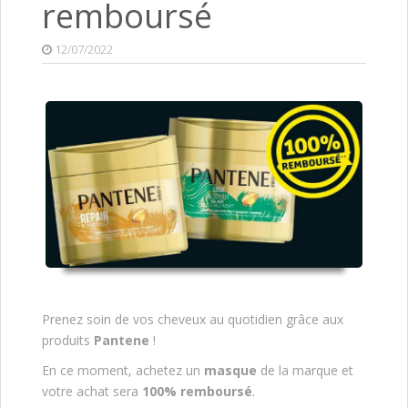
remboursé
12/07/2022
Prenez soin de vos cheveux au quotidien grâce aux
produits
Pantene
!
En ce moment, achetez un
masque
de la marque et
votre achat sera
100% remboursé
.