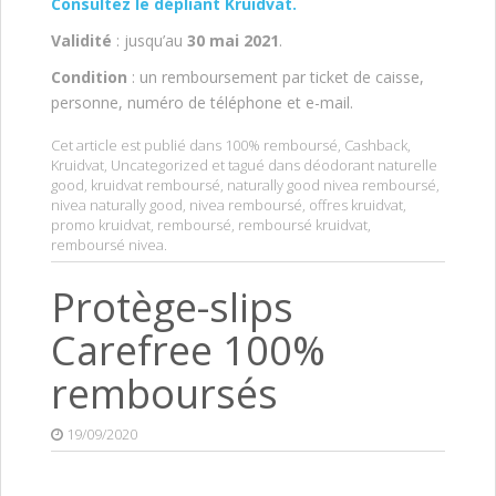
Consultez le dépliant Kruidvat.
Validité
: jusqu’au
30 mai 2021
.
Condition
: un remboursement par ticket de caisse,
personne, numéro de téléphone et e-mail.
Cet article est publié dans
100% remboursé
,
Cashback
,
Kruidvat
,
Uncategorized
et tagué dans
déodorant naturelle
good
,
kruidvat remboursé
,
naturally good nivea remboursé
,
nivea naturally good
,
nivea remboursé
,
offres kruidvat
,
promo kruidvat
,
remboursé
,
remboursé kruidvat
,
remboursé nivea
.
Protège-slips
Carefree 100%
remboursés
19/09/2020