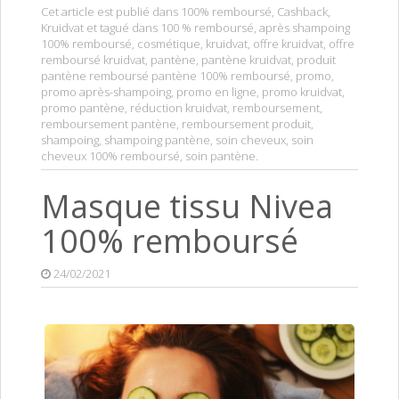
Cet article est publié dans
100% remboursé
,
Cashback
,
Kruidvat
et tagué dans
100 % remboursé
,
après shampoing
100% remboursé
,
cosmétique
,
kruidvat
,
offre kruidvat
,
offre
remboursé kruidvat
,
pantène
,
pantène kruidvat
,
produit
pantène remboursé pantène 100% remboursé
,
promo
,
promo après-shampoing
,
promo en ligne
,
promo kruidvat
,
promo pantène
,
réduction kruidvat
,
remboursement
,
remboursement pantène
,
remboursement produit
,
shampoing
,
shampoing pantène
,
soin cheveux
,
soin
cheveux 100% remboursé
,
soin pantène
.
Masque tissu Nivea
100% remboursé
24/02/2021